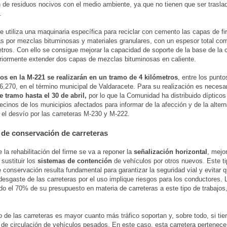
 de residuos nocivos con el medio ambiente, ya que no tienen que ser trasla
.
se utiliza una maquinaria específica para reciclar con cemento las capas de f
as por mezclas bituminosas y materiales granulares, con un espesor total c
tros. Con ello se consigue mejorar la capacidad de soporte de la base de la c
riormente extender dos capas de mezclas bituminosas en caliente.
jos en la M-221 se realizarán en un tramo de 4 kilómetros
, entre los punto
6,270, en el término municipal de Valdaracete. Para su realización es necesa
te tramo hasta el 30 de abril,
por lo que la Comunidad ha distribuido dípticos
vecinos de los municipios afectados para informar de la afección y de la altern
 el desvío por las carreteras M-230 y M-222.
 de conservación de carreteras
la rehabilitación del firme se va a reponer la
señalización horizontal
, mejo
 sustituir los
sistemas de contención
de vehículos por otros nuevos. Este t
e conservación resulta fundamental para garantizar la seguridad vial y evitar q
 desgaste de las carreteras por el uso implique riesgos para los conductores
do el 70% de su presupuesto en materia de carreteras a este tipo de trabajos
ro de las carreteras es mayor cuanto más tráfico soportan y, sobre todo, si tie
 de circulación de vehículos pesados. En este caso, esta carretera pertenece 