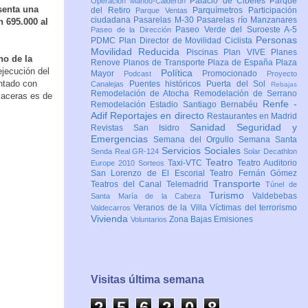
Palacio de Cibeles
Parque
Operación Mahou-Calderón
enta una
del Retiro
Parquímetros
Participación
Parque Ventas
ciudadana
Pasarelas M-30
Pasarelas río Manzanares
 695.000 al
Paseo Verde del Suroeste A-5
Paseo de la Dirección
Personas
PDMC Plan Director de Movilidad Ciclista
Movilidad Reducida
Piscinas
Plan VIVE
Planes
no de la
Renove
Planos de Transporte
Plaza de España
Plaza
ejecución del
Política
Mayor
Promocionado
Podcast
Proyecto
entado con
Puentes históricos
Puerta del Sol
Canalejas
Rebajas
Remodelación de Atocha
Remodelación de Serrano
 aceras es de
Renfe -
Remodelación Estadio Santiago Bernabéu
Adif
Reportajes en directo
Restaurantes en Madrid
Sanidad
Seguridad y
Revistas
San Isidro
Emergencias
Semana del Orgullo
Semana Santa
Servicios Sociales
Senda Real GR-124
Solar Decathlon
Teatro
Taxi-VTC
Teatro Auditorio
Europe 2010
Sorteos
San Lorenzo de El Escorial
Teatro Fernán Gómez
Transporte
Teatros del Canal
Telemadrid
Túnel de
Turismo
Valdebebas
Santa María de la Cabeza
Veranos de la Villa
Víctimas del terrorismo
Valdecarros
Vivienda
Zona Bajas Emisiones
Voluntarios
Visitas última semana
2
5
6
2
0
9