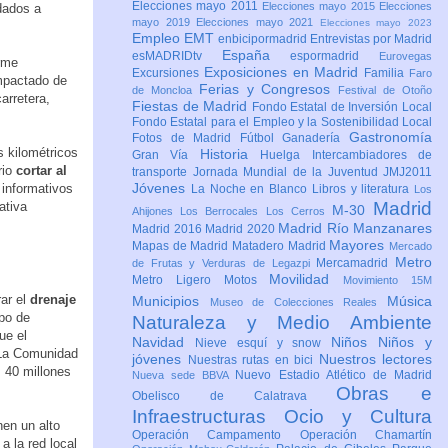
Elecciones mayo 2011
Elecciones mayo 2015
Elecciones
dados a
mayo 2019
Elecciones mayo 2021
Elecciones mayo 2023
Empleo
EMT
enbicipormadrid
Entrevistas por Madrid
España
esMADRIDtv
espormadrid
Eurovegas
irme
Exposiciones en Madrid
Excursiones
Familia
Faro
ompactado de
Ferias y Congresos
de Moncloa
Festival de Otoño
arretera,
Fiestas de Madrid
Fondo Estatal de Inversión Local
Fondo Estatal para el Empleo y la Sostenibilidad Local
Gastronomía
Fotos de Madrid
Fútbol
Ganadería
s kilométricos
Historia
Gran Vía
Huelga
Intercambiadores de
rio
cortar al
transporte
Jornada Mundial de la Juventud JMJ2011
Jóvenes
 informativos
La Noche en Blanco
Libros y literatura
Los
Madrid
ativa
M-30
Ahijones
Los Berrocales
Los Cerros
Madrid Río Manzanares
Madrid 2016
Madrid 2020
Mayores
Mapas de Madrid
Matadero Madrid
Mercado
Metro
Mercamadrid
de Frutas y Verduras de Legazpi
Movilidad
Metro Ligero
Motos
Movimiento 15M
rar el
drenaje
Municipios
Música
Museo de Colecciones Reales
ipo de
Naturaleza y Medio Ambiente
ue el
Navidad
Niños
Niños y
Nieve esquí y snow
. La Comunidad
jóvenes
Nuestros lectores
Nuestras rutas en bici
, 40 millones
Nuevo Estadio Atlético de Madrid
Nueva sede BBVA
Obras e
Obelisco de Calatrava
Infraestructuras
Ocio y Cultura
nen un alto
Operación Campamento
Operación Chamartín
a la red local