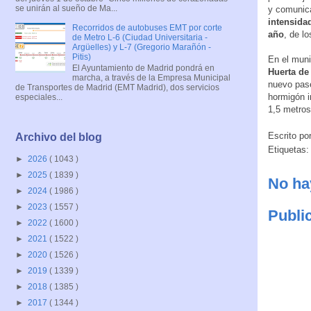
se unirán al sueño de Ma...
y comunica
intensida
Recorridos de autobuses EMT por corte
año
, de l
de Metro L-6 (Ciudad Universitaria -
Argüelles) y L-7 (Gregorio Marañón -
Pitis)
En el muni
El Ayuntamiento de Madrid pondrá en
Huerta de
marcha, a través de la Empresa Municipal
nuevo pase
de Transportes de Madrid (EMT Madrid), dos servicios
hormigón i
especiales...
1,5 metros
Escrito po
Archivo del blog
Etiquetas
►
2026
( 1043 )
►
2025
( 1839 )
No ha
►
2024
( 1986 )
►
2023
( 1557 )
Publi
►
2022
( 1600 )
►
2021
( 1522 )
►
2020
( 1526 )
►
2019
( 1339 )
►
2018
( 1385 )
►
2017
( 1344 )