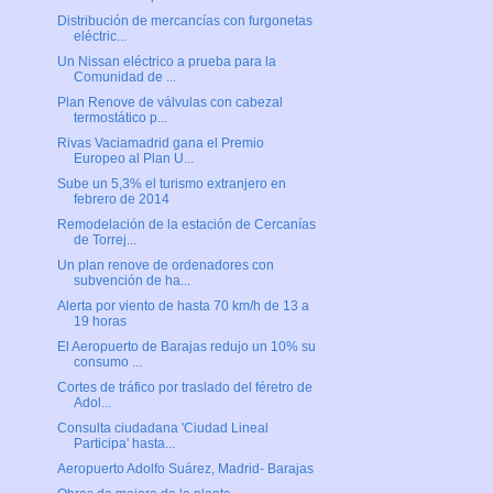
Distribución de mercancías con furgonetas
eléctric...
Un Nissan eléctrico a prueba para la
Comunidad de ...
Plan Renove de válvulas con cabezal
termostático p...
Rivas Vaciamadrid gana el Premio
Europeo al Plan U...
Sube un 5,3% el turismo extranjero en
febrero de 2014
Remodelación de la estación de Cercanías
de Torrej...
Un plan renove de ordenadores con
subvención de ha...
Alerta por viento de hasta 70 km/h de 13 a
19 horas
El Aeropuerto de Barajas redujo un 10% su
consumo ...
Cortes de tráfico por traslado del féretro de
Adol...
Consulta ciudadana 'Ciudad Lineal
Participa' hasta...
Aeropuerto Adolfo Suárez, Madrid- Barajas