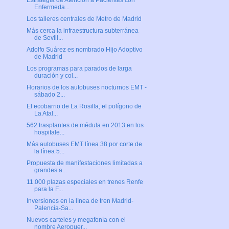
Estrategia de Atención a Pacientes con
Enfermeda...
Los talleres centrales de Metro de Madrid
Más cerca la infraestructura subterránea
de Sevill...
Adolfo Suárez es nombrado Hijo Adoptivo
de Madrid
Los programas para parados de larga
duración y col...
Horarios de los autobuses nocturnos EMT -
sábado 2...
El ecobarrio de La Rosilla, el polígono de
La Atal...
562 trasplantes de médula en 2013 en los
hospitale...
Más autobuses EMT línea 38 por corte de
la línea 5...
Propuesta de manifestaciones limitadas a
grandes a...
11.000 plazas especiales en trenes Renfe
para la F...
Inversiones en la línea de tren Madrid-
Palencia-Sa...
Nuevos carteles y megafonía con el
nombre Aeropuer...