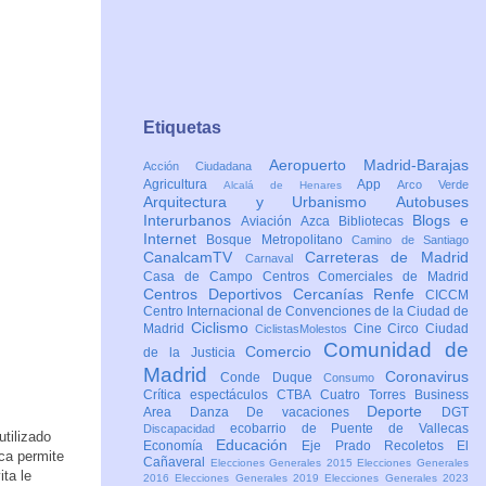
Etiquetas
Aeropuerto Madrid-Barajas
Acción Ciudadana
Agricultura
App
Arco Verde
Alcalá de Henares
Arquitectura y Urbanismo
Autobuses
Interurbanos
Blogs e
Aviación
Azca
Bibliotecas
Internet
Bosque Metropolitano
Camino de Santiago
CanalcamTV
Carreteras de Madrid
Carnaval
Casa de Campo
Centros Comerciales de Madrid
Centros Deportivos
Cercanías Renfe
CICCM
Centro Internacional de Convenciones de la Ciudad de
Ciclismo
Madrid
Cine
Circo
Ciudad
CiclistasMolestos
Comunidad de
Comercio
de la Justicia
Madrid
Coronavirus
Conde Duque
Consumo
Crítica espectáculos
CTBA Cuatro Torres Business
Deporte
Area
Danza
De vacaciones
DGT
ecobarrio de Puente de Vallecas
Discapacidad
utilizado
Educación
Economía
Eje Prado Recoletos
El
ca permite
Cañaveral
Elecciones Generales 2015
Elecciones Generales
ita le
2016
Elecciones Generales 2019
Elecciones Generales 2023