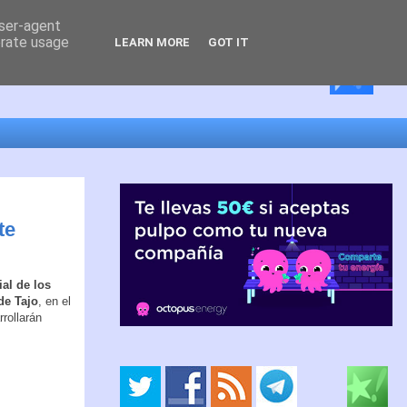
user-agent
erate usage
LEARN MORE
GOT IT
te
ial de los
de Tajo
, en el
rollarán