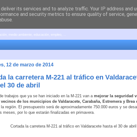
deliver its services and to analyze traffic. Your IP address and 
formance and security metrics to ensure quality of service, gen
abuse.
pación, medio ambiente, educación, empleo, ...
es, 12 de marzo de 2014
a la carretera M-221 al tráfico en Valdarace
el 30 de abril
de trabajos que ya se han iniciado en la M-221 van a
mejorar la seguridad v
0 vecinos de los municipios de Valdaracete, Carabaña, Estremera y Brea 
 la región. El presupuesto será de aproximadamente 750.000 euros y se desar
s meses, por lo que estarán finalizadas en primavera.