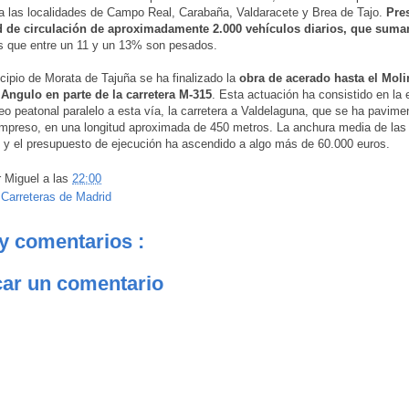
 las localidades de Campo Real, Carabaña, Valdaracete y Brea de Tajo.
Pres
d de circulación de aproximadamente 2.000 vehículos diarios, que suman
os que entre un 11 y un 13% son pesados.
cipio de Morata de Tajuña se ha finalizado la
obra de acerado hasta el Moli
 Angulo en parte de la carretera M-315
. Esta actuación ha consistido en la 
o peatonal paralelo a esta vía, la carretera a Valdelaguna, que se ha pavim
mpreso, en una longitud aproximada de 450 metros. La anchura media de las
 y el presupuesto de ejecución ha ascendido a algo más de 60.000 euros.
r
Miguel
a las
22:00
:
Carreteras de Madrid
y comentarios :
car un comentario