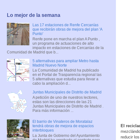
Lo mejor de la semana
Las 17 estaciones de Renfe Cercanías
que recibirán obras de mejora del plan 'A
Punto'
Renfe pone en marcha el plan A Punto ,
un programa de actuaciones de alto
impacto en estaciones de Cercanías de la
Comunidad de Madrid que b...
5 alternativas para ampliar Metro hasta
Madrid Nuevo Norte
La Comunidad de Madrid ha publicado
en el Portal de Trasparencia regional las
5 alternativas que estudia para llevar a
cabo la ampliación d...
Juntas Municipales de Distrito de Madrid
A petición de uno de nuestros lectores,
estas son las direcciones de las 21
Juntas Municipales de Distrito de Madrid .
Para más información ...
El barrio de Vinateros de Moratalaz
El recicla
tendrá obras de mejora de espacios
interbloques
mezclándol
La Junta de Gobierno del Ayuntamiento
reducir lo
de Madrid ha aprobado el contrato para