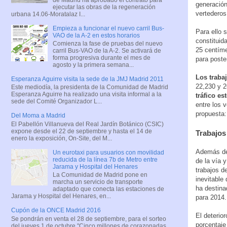
generación
ejecutar las obras de la regeneración
vertederos
urbana 14.06-Moratalaz I...
Empieza a funcionar el nuevo carril Bus-
Para ello 
VAO de la A-2 en estos horarios
constituid
Comienza la fase de pruebas del nuevo
25 centíme
carril Bus-VAO de la A-2. Se activará de
forma progresiva durante el mes de
para poste
agosto y la primera semana...
Los traba
Esperanza Aguirre visita la sede de la JMJ Madrid 2011
22,230 y 2
Este mediodía, la presidenta de la Comunidad de Madrid
Esperanza Aguirre ha realizado una visita informal a la
tráfico es
sede del Comité Organizador L...
entre los 
propuesta:
Del Moma a Madrid
El Pabellón Villanueva del Real Jardín Botánico (CSIC)
expone desde el 22 de septiembre y hasta el 14 de
Trabajos
enero la exposición, On-Site, del M...
Además de 
Un eurotaxi para usuarios con movilidad
reducida de la línea 7b de Metro entre
de la vía y
Jarama y Hospital del Henares
trabajos d
La Comunidad de Madrid pone en
inevitable
marcha un servicio de transporte
ha destina
adaptado que conecta las estaciones de
Jarama y Hospital del Henares, en...
para 2014.
Cupón de la ONCE Madrid 2016
El deterio
Se pondrán en venta el 28 de septiembre, para el sorteo
porcentaje
del jueves 1 de octubre "Cinco millones de corazonadas