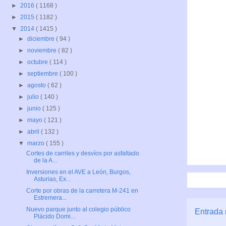
►
2016
( 1168 )
►
2015
( 1182 )
▼
2014
( 1415 )
►
diciembre
( 94 )
►
noviembre
( 82 )
►
octubre
( 114 )
►
septiembre
( 100 )
►
agosto
( 62 )
►
julio
( 140 )
►
junio
( 125 )
►
mayo
( 121 )
►
abril
( 132 )
▼
marzo
( 155 )
Cortes de carriles y desvíos por asfaltado
de la A...
Inversiones en el AVE a León, Burgos,
Asturias, Ex...
Corte por obras de la carretera M-241 en
Estremera...
Nuevo parque junto al colegio público
Entrada 
Plácido Domi...