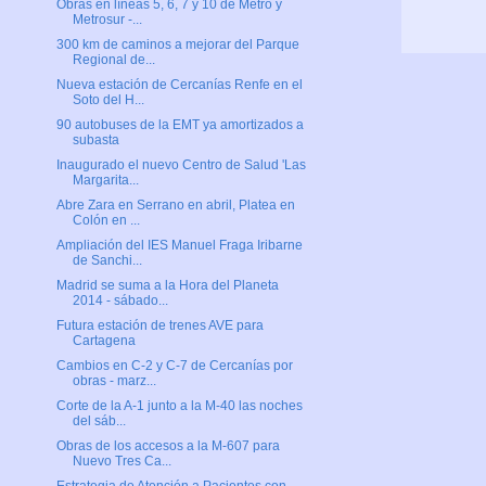
Obras en líneas 5, 6, 7 y 10 de Metro y
Metrosur -...
300 km de caminos a mejorar del Parque
Regional de...
Nueva estación de Cercanías Renfe en el
Soto del H...
90 autobuses de la EMT ya amortizados a
subasta
Inaugurado el nuevo Centro de Salud 'Las
Margarita...
Abre Zara en Serrano en abril, Platea en
Colón en ...
Ampliación del IES Manuel Fraga Iribarne
de Sanchi...
Madrid se suma a la Hora del Planeta
2014 - sábado...
Futura estación de trenes AVE para
Cartagena
Cambios en C-2 y C-7 de Cercanías por
obras - marz...
Corte de la A-1 junto a la M-40 las noches
del sáb...
Obras de los accesos a la M-607 para
Nuevo Tres Ca...