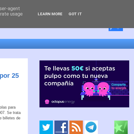
user-agent
erate usage
LEARN MORE
GOT IT
por 25
olas para
07. Se trata
 billetes de