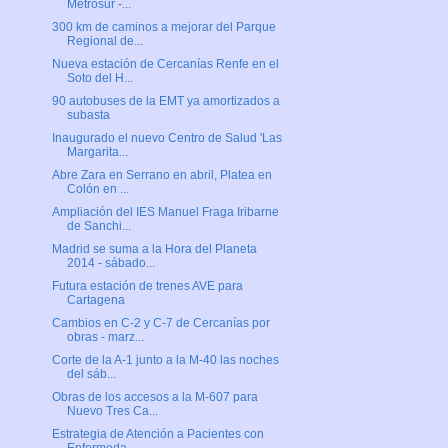
Metrosur -...
300 km de caminos a mejorar del Parque
Regional de...
Nueva estación de Cercanías Renfe en el
Soto del H...
90 autobuses de la EMT ya amortizados a
subasta
Inaugurado el nuevo Centro de Salud 'Las
Margarita...
Abre Zara en Serrano en abril, Platea en
Colón en ...
Ampliación del IES Manuel Fraga Iribarne
de Sanchi...
Madrid se suma a la Hora del Planeta
2014 - sábado...
Futura estación de trenes AVE para
Cartagena
Cambios en C-2 y C-7 de Cercanías por
obras - marz...
Corte de la A-1 junto a la M-40 las noches
del sáb...
Obras de los accesos a la M-607 para
Nuevo Tres Ca...
Estrategia de Atención a Pacientes con