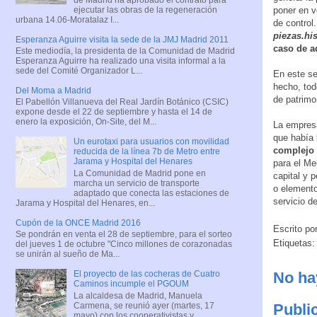
ejecutar las obras de la regeneración
poner en v
urbana 14.06-Moratalaz I...
de control.
piezas.hi
Esperanza Aguirre visita la sede de la JMJ Madrid 2011
caso de a
Este mediodía, la presidenta de la Comunidad de Madrid
Esperanza Aguirre ha realizado una visita informal a la
sede del Comité Organizador L...
En este se
hecho, tod
Del Moma a Madrid
de patrimo
El Pabellón Villanueva del Real Jardín Botánico (CSIC)
expone desde el 22 de septiembre y hasta el 14 de
enero la exposición, On-Site, del M...
La empresa
que había 
Un eurotaxi para usuarios con movilidad
complejo y
reducida de la línea 7b de Metro entre
Jarama y Hospital del Henares
para el Me
La Comunidad de Madrid pone en
capital y 
marcha un servicio de transporte
o elemento 
adaptado que conecta las estaciones de
servicio d
Jarama y Hospital del Henares, en...
Cupón de la ONCE Madrid 2016
Escrito po
Se pondrán en venta el 28 de septiembre, para el sorteo
Etiquetas
del jueves 1 de octubre "Cinco millones de corazonadas
se unirán al sueño de Ma...
No ha
El proyecto de las cocheras de Cuatro
Caminos incumple el PGOUM
La alcaldesa de Madrid, Manuela
Carmena, se reunió ayer (martes, 17
Publi
mayo) con los cooperativistas y