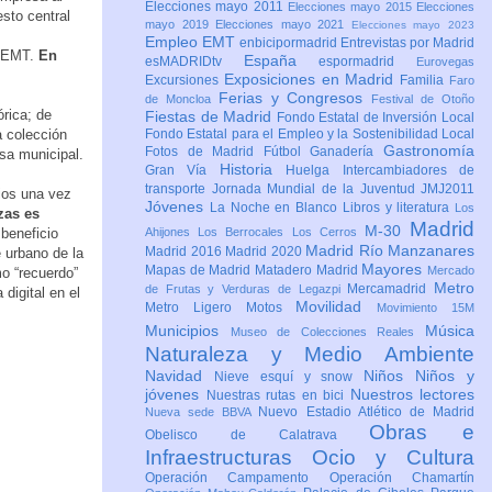
Elecciones mayo 2011
Elecciones mayo 2015
Elecciones
sto central
mayo 2019
Elecciones mayo 2021
Elecciones mayo 2023
Empleo
EMT
enbicipormadrid
Entrevistas por Madrid
a EMT.
En
España
esMADRIDtv
espormadrid
Eurovegas
Exposiciones en Madrid
Excursiones
Familia
Faro
Ferias y Congresos
de Moncloa
Festival de Otoño
rica; de
Fiestas de Madrid
Fondo Estatal de Inversión Local
a colección
Fondo Estatal para el Empleo y la Sostenibilidad Local
Gastronomía
Fotos de Madrid
Fútbol
Ganadería
sa municipal.
Historia
Gran Vía
Huelga
Intercambiadores de
transporte
Jornada Mundial de la Juventud JMJ2011
gios una vez
Jóvenes
La Noche en Blanco
Libros y literatura
Los
ezas es
Madrid
M-30
beneficio
Ahijones
Los Berrocales
Los Cerros
Madrid Río Manzanares
Madrid 2016
Madrid 2020
 urbano de la
Mayores
Mapas de Madrid
Matadero Madrid
Mercado
o “recuerdo”
Metro
Mercamadrid
de Frutas y Verduras de Legazpi
 digital en el
Movilidad
Metro Ligero
Motos
Movimiento 15M
Municipios
Música
Museo de Colecciones Reales
Naturaleza y Medio Ambiente
Navidad
Niños
Niños y
Nieve esquí y snow
jóvenes
Nuestros lectores
Nuestras rutas en bici
Nuevo Estadio Atlético de Madrid
Nueva sede BBVA
Obras e
Obelisco de Calatrava
Infraestructuras
Ocio y Cultura
Operación Campamento
Operación Chamartín