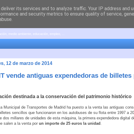
deliver its services and to analyze traffic. Your IP address and 
formance and security metrics to ensure quality of service, gen
abuse.
pación, medio ambiente, educación, empleo, ...
es, 12 de marzo de 2014
T vende antiguas expendedoras de billetes 
ción destinada a la conservación del patrimonio histórico
 Municipal de Transportes de Madrid ha puesto a la venta las antiguas cons
illetes sencillos que funcionaron en los autobuses de su flota entre 1997 a 20
e dos millares de unidades de esta máquina, la primera expendedora digital de
e salen a la venta por
un importe de 25 euros la unidad
.