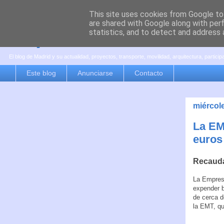
This site uses cookies from Google to 
are shared with Google along with per
es por madrid
statistics, and to detect and address 
El blog de Madrid y su actualidad, proyectos, transporte, movilidad, arquitectura, partici
Este blog
Anunciarse
Contacto
miércol
La EM
euros
Recauda
La Empresa
expender b
de cerca d
la EMT, qu