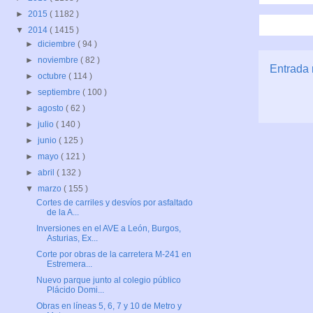
►
2015
( 1182 )
▼
2014
( 1415 )
►
diciembre
( 94 )
►
noviembre
( 82 )
Entrada 
►
octubre
( 114 )
►
septiembre
( 100 )
►
agosto
( 62 )
►
julio
( 140 )
►
junio
( 125 )
►
mayo
( 121 )
►
abril
( 132 )
▼
marzo
( 155 )
Cortes de carriles y desvíos por asfaltado
de la A...
Inversiones en el AVE a León, Burgos,
Asturias, Ex...
Corte por obras de la carretera M-241 en
Estremera...
Nuevo parque junto al colegio público
Plácido Domi...
Obras en líneas 5, 6, 7 y 10 de Metro y