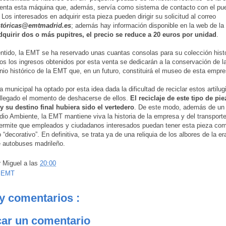
enta esta máquina que, además, servía como sistema de contacto con el pue
 Los interesados en adquirir esta pieza pueden dirigir su solicitud al correo
stóricas@emtmadrid.es
; además hay información disponible en la web de l
dquirir dos o más pupitres, el precio se reduce a 20 euros por unidad
.
ntido, la EMT se ha reservado unas cuantas consolas para su colección histó
os los ingresos obtenidos por esta venta se dedicarán a la conservación de l
nio histórico de la EMT que, en un futuro, constituirá el museo de esta empre
 municipal ha optado por esta idea dada la dificultad de reciclar estos artilu
llegado el momento de deshacerse de ellos.
El reciclaje de este tipo de pi
 su destino final hubiera sido el vertedero
. De este modo, además de un 
dio Ambiente, la EMT mantiene viva la historia de la empresa y del transporte
permite que empleados y ciudadanos interesados puedan tener esta pieza com
“decorativo”. En definitiva, se trata ya de una reliquia de los albores de la era
e autobuses madrileño.
r
Miguel
a las
20:00
:
EMT
y comentarios :
car un comentario