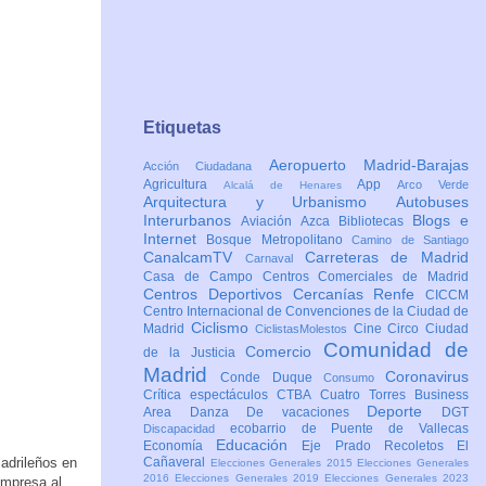
Etiquetas
Aeropuerto Madrid-Barajas
Acción Ciudadana
Agricultura
App
Arco Verde
Alcalá de Henares
Arquitectura y Urbanismo
Autobuses
Interurbanos
Blogs e
Aviación
Azca
Bibliotecas
Internet
Bosque Metropolitano
Camino de Santiago
CanalcamTV
Carreteras de Madrid
Carnaval
Casa de Campo
Centros Comerciales de Madrid
Centros Deportivos
Cercanías Renfe
CICCM
Centro Internacional de Convenciones de la Ciudad de
Ciclismo
Madrid
Cine
Circo
Ciudad
CiclistasMolestos
Comunidad de
Comercio
de la Justicia
Madrid
Coronavirus
Conde Duque
Consumo
Crítica espectáculos
CTBA Cuatro Torres Business
Deporte
Area
Danza
De vacaciones
DGT
ecobarrio de Puente de Vallecas
Discapacidad
Educación
Economía
Eje Prado Recoletos
El
madrileños en
Cañaveral
Elecciones Generales 2015
Elecciones Generales
2016
Elecciones Generales 2019
Elecciones Generales 2023
empresa al