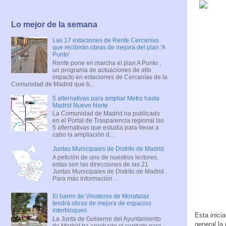
Lo mejor de la semana
Las 17 estaciones de Renfe Cercanías
que recibirán obras de mejora del plan 'A
Punto'
Renfe pone en marcha el plan A Punto ,
un programa de actuaciones de alto
impacto en estaciones de Cercanías de la
Comunidad de Madrid que b...
5 alternativas para ampliar Metro hasta
Madrid Nuevo Norte
La Comunidad de Madrid ha publicado
en el Portal de Trasparencia regional las
5 alternativas que estudia para llevar a
cabo la ampliación d...
Juntas Municipales de Distrito de Madrid
A petición de uno de nuestros lectores,
estas son las direcciones de las 21
Juntas Municipales de Distrito de Madrid .
Para más información ...
El barrio de Vinateros de Moratalaz
tendrá obras de mejora de espacios
interbloques
Esta inici
La Junta de Gobierno del Ayuntamiento
general la
de Madrid ha aprobado el contrato para