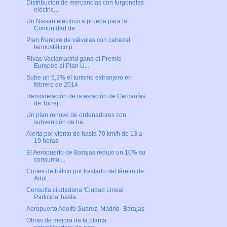
Distribución de mercancías con furgonetas
eléctric...
Un Nissan eléctrico a prueba para la
Comunidad de ...
Plan Renove de válvulas con cabezal
termostático p...
Rivas Vaciamadrid gana el Premio
Europeo al Plan U...
Sube un 5,3% el turismo extranjero en
febrero de 2014
Remodelación de la estación de Cercanías
de Torrej...
Un plan renove de ordenadores con
subvención de ha...
Alerta por viento de hasta 70 km/h de 13 a
19 horas
El Aeropuerto de Barajas redujo un 10% su
consumo ...
Cortes de tráfico por traslado del féretro de
Adol...
Consulta ciudadana 'Ciudad Lineal
Participa' hasta...
Aeropuerto Adolfo Suárez, Madrid- Barajas
Obras de mejora de la planta