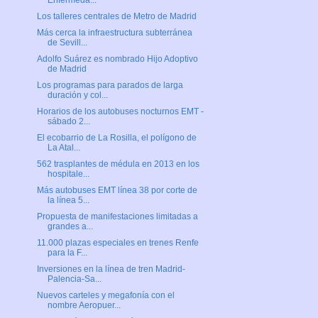
Enfermeda...
Los talleres centrales de Metro de Madrid
Más cerca la infraestructura subterránea
de Sevill...
Adolfo Suárez es nombrado Hijo Adoptivo
de Madrid
Los programas para parados de larga
duración y col...
Horarios de los autobuses nocturnos EMT -
sábado 2...
El ecobarrio de La Rosilla, el polígono de
La Atal...
562 trasplantes de médula en 2013 en los
hospitale...
Más autobuses EMT línea 38 por corte de
la línea 5...
Propuesta de manifestaciones limitadas a
grandes a...
11.000 plazas especiales en trenes Renfe
para la F...
Inversiones en la línea de tren Madrid-
Palencia-Sa...
Nuevos carteles y megafonía con el
nombre Aeropuer...