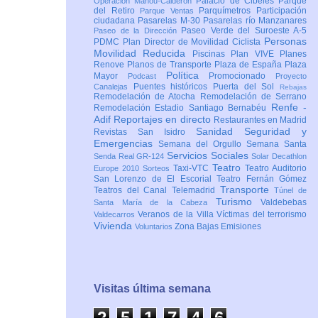
Palacio de Cibeles
Parque
Operación Mahou-Calderón
del Retiro
Parquímetros
Participación
Parque Ventas
ciudadana
Pasarelas M-30
Pasarelas río Manzanares
Paseo Verde del Suroeste A-5
Paseo de la Dirección
Personas
PDMC Plan Director de Movilidad Ciclista
Movilidad Reducida
Piscinas
Plan VIVE
Planes
Renove
Planos de Transporte
Plaza de España
Plaza
Política
Mayor
Promocionado
Podcast
Proyecto
Puentes históricos
Puerta del Sol
Canalejas
Rebajas
Remodelación de Atocha
Remodelación de Serrano
Renfe -
Remodelación Estadio Santiago Bernabéu
Adif
Reportajes en directo
Restaurantes en Madrid
Sanidad
Seguridad y
Revistas
San Isidro
Emergencias
Semana del Orgullo
Semana Santa
Servicios Sociales
Senda Real GR-124
Solar Decathlon
Teatro
Taxi-VTC
Teatro Auditorio
Europe 2010
Sorteos
San Lorenzo de El Escorial
Teatro Fernán Gómez
Transporte
Teatros del Canal
Telemadrid
Túnel de
Turismo
Valdebebas
Santa María de la Cabeza
Veranos de la Villa
Víctimas del terrorismo
Valdecarros
Vivienda
Zona Bajas Emisiones
Voluntarios
Visitas última semana
2
5
1
7
4
6