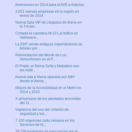
Inversiones en 2014 para el AVE a Asturias
2.021 nuevas empresas en la región en
enero de 2014
Nueva Sala VIP de Llegadas de Iberia en
la T-4 del...
Cortada la carretera M-221 al tráfico en
Valdarace...
La EMT vende antiguas expendedoras de
billetes por...
Reforestación del Monte de Los
Almorchones en el P...
El Prado, el Reina Sofía y Matadero son
las instit...
Nueva ruta a Viena operada por NIKI
desde el Aerop...
Mejora de la Accesibilidad en el Metro en
2014 y 2015
X aniversario de los atentados terroristas
del 11 ...
Vigilancia del uso del cinturón de
seguridad y los...
7.100 urgencias cada semana en los
Servicios de At...
28.750 toneladas de mercancías por el