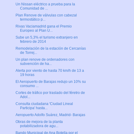
Un Nissan eléctrico a prueba para la
Comunidad de ...
Plan Renove de válvulas con cabezal
termostático p...
Rivas Vaciamadrid gana el Premio
Europeo al Plan U...
Sube un 5,3% el turismo extranjero en
febrero de 2014
Remodelación de la estación de Cercanías
de Torrej...
Un plan renove de ordenadores con
subvención de ha...
Alerta por viento de hasta 70 km/h de 13 a
19 horas
El Aeropuerto de Barajas redujo un 10% su
consumo ...
Cortes de tráfico por traslado del féretro de
Adol...
Consulta ciudadana 'Ciudad Lineal
Participa' hasta...
Aeropuerto Adolfo Suárez, Madrid- Barajas
Obras de mejora de la planta
potabilizadora de agu...
Bando Municipal de Ana Botella por el