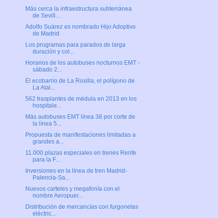
Más cerca la infraestructura subterránea
de Sevill...
Adolfo Suárez es nombrado Hijo Adoptivo
de Madrid
Los programas para parados de larga
duración y col...
Horarios de los autobuses nocturnos EMT -
sábado 2...
El ecobarrio de La Rosilla, el polígono de
La Atal...
562 trasplantes de médula en 2013 en los
hospitale...
Más autobuses EMT línea 38 por corte de
la línea 5...
Propuesta de manifestaciones limitadas a
grandes a...
11.000 plazas especiales en trenes Renfe
para la F...
Inversiones en la línea de tren Madrid-
Palencia-Sa...
Nuevos carteles y megafonía con el
nombre Aeropuer...
Distribución de mercancías con furgonetas
eléctric...