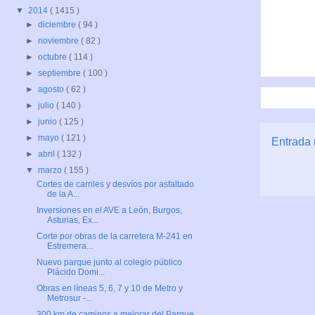
▼
2014
( 1415 )
►
diciembre
( 94 )
►
noviembre
( 82 )
►
octubre
( 114 )
►
septiembre
( 100 )
►
agosto
( 62 )
►
julio
( 140 )
►
junio
( 125 )
►
mayo
( 121 )
Entrada 
►
abril
( 132 )
▼
marzo
( 155 )
Cortes de carriles y desvíos por asfaltado
de la A...
Inversiones en el AVE a León, Burgos,
Asturias, Ex...
Corte por obras de la carretera M-241 en
Estremera...
Nuevo parque junto al colegio público
Plácido Domi...
Obras en líneas 5, 6, 7 y 10 de Metro y
Metrosur -...
300 km de caminos a mejorar del Parque