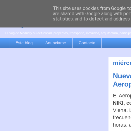
This site uses cookies from Google to 
are shared with Google along with per
es por madrid
statistics, and to detect and address
El blog de Madrid y su actualidad, proyectos, transporte, movilidad, arquitectura, partici
Este blog
Anunciarse
Contacto
miérc
Nueva
Aerop
El Aero
NIKI, c
Viena. 
frecuen
horas, 