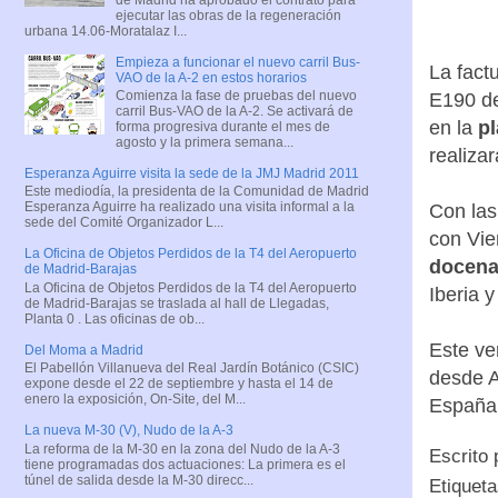
ejecutar las obras de la regeneración
urbana 14.06-Moratalaz I...
Empieza a funcionar el nuevo carril Bus-
La fact
VAO de la A-2 en estos horarios
Comienza la fase de pruebas del nuevo
E190 de
carril Bus-VAO de la A-2. Se activará de
en la
pl
forma progresiva durante el mes de
agosto y la primera semana...
realizar
Esperanza Aguirre visita la sede de la JMJ Madrid 2011
Este mediodía, la presidenta de la Comunidad de Madrid
Esperanza Aguirre ha realizado una visita informal a la
Con las
sede del Comité Organizador L...
con Vie
La Oficina de Objetos Perdidos de la T4 del Aeropuerto
docena
de Madrid-Barajas
La Oficina de Objetos Perdidos de la T4 del Aeropuerto
Iberia 
de Madrid-Barajas se traslada al hall de Llegadas,
Planta 0 . Las oficinas de ob...
Este ve
Del Moma a Madrid
El Pabellón Villanueva del Real Jardín Botánico (CSIC)
desde A
expone desde el 22 de septiembre y hasta el 14 de
enero la exposición, On-Site, del M...
España 
La nueva M-30 (V), Nudo de la A-3
La reforma de la M-30 en la zona del Nudo de la A-3
Escrito
tiene programadas dos actuaciones: La primera es el
túnel de salida desde la M-30 direcc...
Etiquet