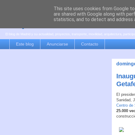
This site uses cookies from Google to 
are shared with Google along with per
es por madrid
statistics, and to detect and address 
El blog de Madrid y su actualidad, proyectos, transporte, movilidad, arquitectura, partici
Este blog
Anunciarse
Contacto
domingo
Inaug
Getaf
El preside
Sanidad, J
Centro de 
25.000 ve
construcci