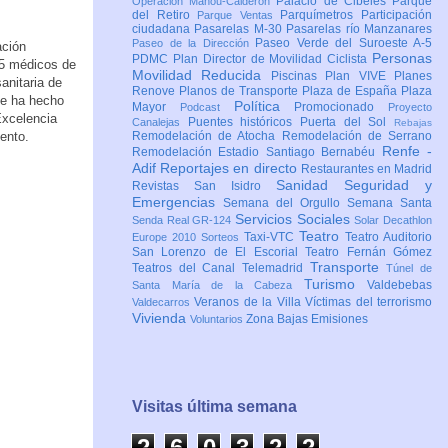
Palacio de Cibeles
Parque
Operación Mahou-Calderón
del Retiro
Parquímetros
Participación
Parque Ventas
ciudadana
Pasarelas M-30
Pasarelas río Manzanares
Paseo Verde del Suroeste A-5
Paseo de la Dirección
ación
Personas
PDMC Plan Director de Movilidad Ciclista
 15 médicos de
Movilidad Reducida
Piscinas
Plan VIVE
Planes
anitaria de
Renove
Planos de Transporte
Plaza de España
Plaza
ue ha hecho
Política
Mayor
Promocionado
Podcast
Proyecto
Excelencia
Puentes históricos
Puerta del Sol
Canalejas
Rebajas
ento.
Remodelación de Atocha
Remodelación de Serrano
Renfe -
Remodelación Estadio Santiago Bernabéu
Adif
Reportajes en directo
Restaurantes en Madrid
Sanidad
Seguridad y
Revistas
San Isidro
Emergencias
Semana del Orgullo
Semana Santa
Servicios Sociales
Senda Real GR-124
Solar Decathlon
Teatro
Taxi-VTC
Teatro Auditorio
Europe 2010
Sorteos
San Lorenzo de El Escorial
Teatro Fernán Gómez
Transporte
Teatros del Canal
Telemadrid
Túnel de
Turismo
Valdebebas
Santa María de la Cabeza
Veranos de la Villa
Víctimas del terrorismo
Valdecarros
Vivienda
Zona Bajas Emisiones
Voluntarios
Visitas última semana
2
6
0
3
2
2