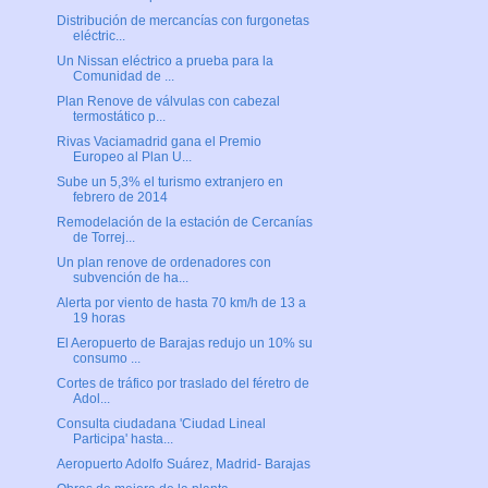
Distribución de mercancías con furgonetas
eléctric...
Un Nissan eléctrico a prueba para la
Comunidad de ...
Plan Renove de válvulas con cabezal
termostático p...
Rivas Vaciamadrid gana el Premio
Europeo al Plan U...
Sube un 5,3% el turismo extranjero en
febrero de 2014
Remodelación de la estación de Cercanías
de Torrej...
Un plan renove de ordenadores con
subvención de ha...
Alerta por viento de hasta 70 km/h de 13 a
19 horas
El Aeropuerto de Barajas redujo un 10% su
consumo ...
Cortes de tráfico por traslado del féretro de
Adol...
Consulta ciudadana 'Ciudad Lineal
Participa' hasta...
Aeropuerto Adolfo Suárez, Madrid- Barajas