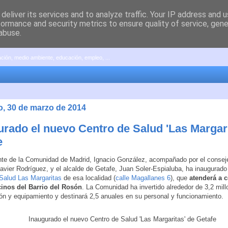
deliver its services and to analyze traffic. Your IP address and 
formance and security metrics to ensure quality of service, gen
abuse.
pación, medio ambiente, educación, empleo, ...
, 30 de marzo de 2014
urado el nuevo Centro de Salud 'Las Margari
e
nte de la Comunidad de Madrid, Ignacio González, acompañado por el consej
avier Rodríguez, y el alcalde de Getafe, Juan Soler-Espialuba, ha inaugurado
Salud Las Margaritas
de esa localidad (
calle Magallanes 6
), que
atenderá a c
cinos del Barrio del Rosón
. La Comunidad ha invertido alrededor de 3,2 mill
ón y equipamiento y destinará 2,5 anuales en su personal y funcionamiento.