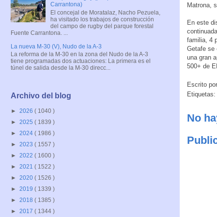
Carrantona)
Matrona, s
El concejal de Moratalaz, Nacho Pezuela,
ha visitado los trabajos de construcción
En este di
del campo de rugby del parque forestal
continuada
Fuente Carrantona. ...
familia, 4
La nueva M-30 (V), Nudo de la A-3
Getafe se 
La reforma de la M-30 en la zona del Nudo de la A-3
una gran a
tiene programadas dos actuaciones: La primera es el
500+ de EF
túnel de salida desde la M-30 direcc...
Escrito po
Etiquetas
Archivo del blog
►
2026
( 1040 )
No ha
►
2025
( 1839 )
►
2024
( 1986 )
Publi
►
2023
( 1557 )
►
2022
( 1600 )
►
2021
( 1522 )
►
2020
( 1526 )
►
2019
( 1339 )
►
2018
( 1385 )
►
2017
( 1344 )