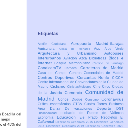
Etiquetas
Aeropuerto Madrid-Barajas
Acción Ciudadana
Agricultura
App
Arco Verde
Alcalá de Henares
Arquitectura y Urbanismo
Autobuses
Interurbanos
Blogs e
Aviación
Azca
Bibliotecas
Internet
Bosque Metropolitano
Camino de Santiago
CanalcamTV
Carreteras de Madrid
Carnaval
Casa de Campo
Centros Comerciales de Madrid
Centros Deportivos
Cercanías Renfe
CICCM
Centro Internacional de Convenciones de la Ciudad de
Ciclismo
Madrid
Cine
Circo
Ciudad
CiclistasMolestos
Comunidad de
Comercio
de la Justicia
Madrid
Coronavirus
Conde Duque
Consumo
Crítica espectáculos
CTBA Cuatro Torres Business
Deporte
Area
Danza
De vacaciones
DGT
ecobarrio de Puente de Vallecas
Discapacidad
 Boadilla del
Educación
Economía
Eje Prado Recoletos
El
 mejor
Cañaveral
Elecciones Generales 2015
Elecciones Generales
: el 45% del
2016
Elecciones Generales 2019
Elecciones Generales 2023