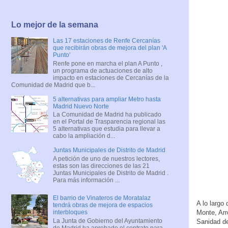
Lo mejor de la semana
Las 17 estaciones de Renfe Cercanías
que recibirán obras de mejora del plan 'A
Punto'
Renfe pone en marcha el plan A Punto ,
un programa de actuaciones de alto
impacto en estaciones de Cercanías de la
Comunidad de Madrid que b...
5 alternativas para ampliar Metro hasta
Madrid Nuevo Norte
La Comunidad de Madrid ha publicado
en el Portal de Trasparencia regional las
5 alternativas que estudia para llevar a
cabo la ampliación d...
Juntas Municipales de Distrito de Madrid
A petición de uno de nuestros lectores,
estas son las direcciones de las 21
Juntas Municipales de Distrito de Madrid .
Para más información ...
El barrio de Vinateros de Moratalaz
A lo largo
tendrá obras de mejora de espacios
Monte, Arr
interbloques
La Junta de Gobierno del Ayuntamiento
Sanidad d
de Madrid ha aprobado el contrato para