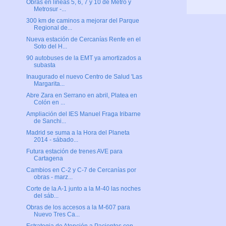
Obras en líneas 5, 6, 7 y 10 de Metro y
Metrosur -...
300 km de caminos a mejorar del Parque
Regional de...
Nueva estación de Cercanías Renfe en el
Soto del H...
90 autobuses de la EMT ya amortizados a
subasta
Inaugurado el nuevo Centro de Salud 'Las
Margarita...
Abre Zara en Serrano en abril, Platea en
Colón en ...
Ampliación del IES Manuel Fraga Iribarne
de Sanchi...
Madrid se suma a la Hora del Planeta
2014 - sábado...
Futura estación de trenes AVE para
Cartagena
Cambios en C-2 y C-7 de Cercanías por
obras - marz...
Corte de la A-1 junto a la M-40 las noches
del sáb...
Obras de los accesos a la M-607 para
Nuevo Tres Ca...