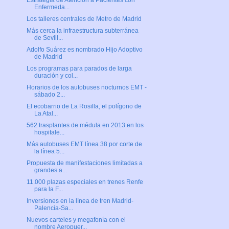
Estrategia de Atención a Pacientes con
Enfermeda...
Los talleres centrales de Metro de Madrid
Más cerca la infraestructura subterránea
de Sevill...
Adolfo Suárez es nombrado Hijo Adoptivo
de Madrid
Los programas para parados de larga
duración y col...
Horarios de los autobuses nocturnos EMT -
sábado 2...
El ecobarrio de La Rosilla, el polígono de
La Atal...
562 trasplantes de médula en 2013 en los
hospitale...
Más autobuses EMT línea 38 por corte de
la línea 5...
Propuesta de manifestaciones limitadas a
grandes a...
11.000 plazas especiales en trenes Renfe
para la F...
Inversiones en la línea de tren Madrid-
Palencia-Sa...
Nuevos carteles y megafonía con el
nombre Aeropuer...