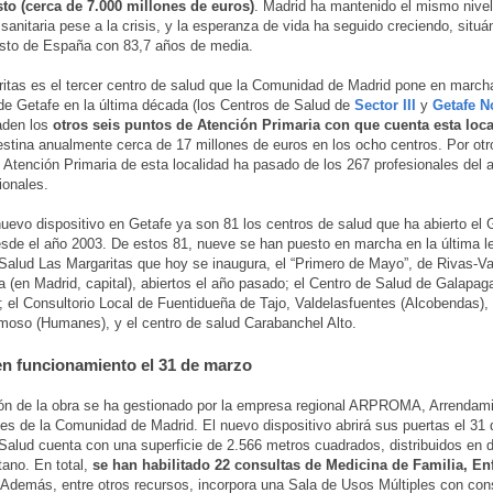
to (cerca de 7.000 millones de euros)
. Madrid ha mantenido el mismo nivel
 sanitaria pese a la crisis, y la esperanza de vida ha seguido creciendo, situá
esto de España con 83,7 años de media.
itas es el tercer centro de salud que la Comunidad de Madrid pone en marcha
de Getafe en la última década (los Centros de Salud de
Sector III
y
Getafe N
aden los
otros seis puntos de Atención Primaria con que cuenta esta loc
stina anualmente cerca de 17 millones de euros en los ocho centros. Por otro
en Atención Primaria de esta localidad ha pasado de los 267 profesionales del
ionales.
uevo dispositivo en Getafe ya son 81 los centros de salud que ha abierto el 
esde el año 2003. De estos 81, nueve se han puesto en marcha en la última leg
Salud Las Margaritas que hoy se inaugura, el “Primero de Mayo”, de Rivas-V
a (en Madrid, capital), abiertos el año pasado; el Centro de Salud de Galapa
); el Consultorio Local de Fuentidueña de Tajo, Valdelasfuentes (Alcobendas),
oso (Humanes), y el centro de salud Carabanchel Alto.
en funcionamiento el 31 de marzo
ón de la obra se ha gestionado por la empresa regional ARPROMA, Arrendam
s de la Comunidad de Madrid. El nuevo dispositivo abrirá sus puertas el 31 
Salud cuenta con una superficie de 2.566 metros cuadrados, distribuidos en 
ano. En total,
se han habilitado 22 consultas de Medicina de Familia, En
 Además, entre otros recursos, incorpora una Sala de Usos Múltiples con con