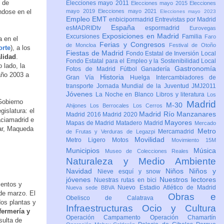
 de
Elecciones mayo 2011
Elecciones mayo 2015
Elecciones
ndose en el
mayo 2019
Elecciones mayo 2021
Elecciones mayo 2023
Empleo
EMT
enbicipormadrid
Entrevistas por Madrid
España
esMADRIDtv
espormadrid
Eurovegas
Exposiciones en Madrid
Excursiones
Familia
Faro
 en el
Ferias y Congresos
de Moncloa
Festival de Otoño
orte
), a los
Fiestas de Madrid
Fondo Estatal de Inversión Local
alidad
.
Fondo Estatal para el Empleo y la Sostenibilidad Local
 lado, la
Gastronomía
Fotos de Madrid
Fútbol
Ganadería
 año 2003 a
Historia
Gran Vía
Huelga
Intercambiadores de
transporte
Jornada Mundial de la Juventud JMJ2011
Jóvenes
La Noche en Blanco
Libros y literatura
Los
Gobierno
Madrid
M-30
Ahijones
Los Berrocales
Los Cerros
islatura: el
Madrid Río Manzanares
Madrid 2016
Madrid 2020
aciamadrid e
Mayores
Mapas de Madrid
Matadero Madrid
Mercado
gar, Maqueda
Metro
Mercamadrid
de Frutas y Verduras de Legazpi
Movilidad
Metro Ligero
Motos
Movimiento 15M
Municipios
Música
Museo de Colecciones Reales
Naturaleza y Medio Ambiente
Navidad
Niños
Niños y
Nieve esquí y snow
jóvenes
Nuestros lectores
Nuestras rutas en bici
ientos y
Nuevo Estadio Atlético de Madrid
Nueva sede BBVA
de marzo. El
Obras e
Obelisco de Calatrava
dos plantas y
Infraestructuras
Ocio y Cultura
fermería y
Operación Campamento
Operación Chamartín
sulta de