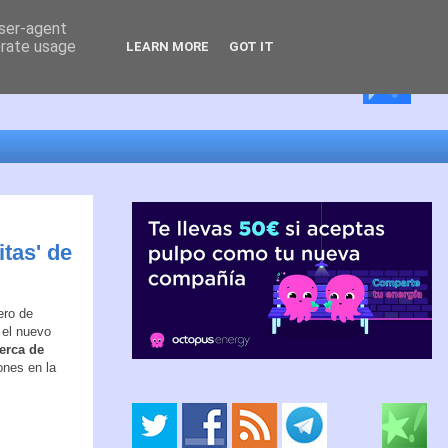
user-agent
erate usage
LEARN MORE
GOT IT
tas' de
ero de
 el nuevo
erca de
ones en la