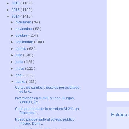
►
2016
( 1168 )
►
2015
( 1182 )
▼
2014
( 1415 )
►
diciembre
( 94 )
►
noviembre
( 82 )
►
octubre
( 114 )
►
septiembre
( 100 )
►
agosto
( 62 )
►
julio
( 140 )
►
junio
( 125 )
►
mayo
( 121 )
►
abril
( 132 )
▼
marzo
( 155 )
Cortes de carriles y desvíos por asfaltado
de la A...
Inversiones en el AVE a León, Burgos,
Asturias, Ex...
Corte por obras de la carretera M-241 en
Estremera...
Entrada 
Nuevo parque junto al colegio público
Plácido Domi...