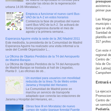
presupues
ejecutar las obras de la regeneración
asistencia
urbana 14.06-Moratalaz I...
primer pu
Empieza a funcionar el nuevo carril Bus-
VAO de la A-2 en estos horarios
Las Margar
Comienza la fase de pruebas del nuevo
municipio 
carril Bus-VAO de la A-2. Se activará de
que se añ
forma progresiva durante el mes de
agosto y la primera semana...
Sanidad de
plantilla 
Esperanza Aguirre visita la sede de la JMJ Madrid 2011
317 profes
Este mediodía, la presidenta de la Comunidad de Madrid
Esperanza Aguirre ha realizado una visita informal a la
sede del Comité Organizador L...
Con este n
regional d
La Oficina de Objetos Perdidos de la T4 del Aeropuerto
Centro de 
de Madrid-Barajas
Isla de Oz
La Oficina de Objetos Perdidos de la T4 del Aeropuerto
de Madrid-Barajas se traslada al hall de Llegadas,
(en Latina
Planta 0 . Las oficinas de ob...
Campoherm
Un eurotaxi para usuarios con movilidad
reducida de la línea 7b de Metro entre
Entrará 
Jarama y Hospital del Henares
La Comunidad de Madrid pone en
La ejecuci
marcha un servicio de transporte
Promocione
adaptado que conecta las estaciones de
Jarama y Hospital del Henares, en...
Centro de 
un semisót
Obras fase III en Moratalaz de nuevo
Pediatría
.
campo de rugby (parque forestal Fuente