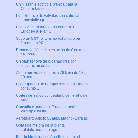
Un Nissan eléctrico a prueba para la
Comunidad de ...
Plan Renove de válvulas con cabezal
termostático p...
Rivas Vaciamadrid gana el Premio
Europeo al Plan U...
Sube un 5,3% el turismo extranjero en
febrero de 2014
Remodelación de la estación de Cercanías
de Torrej...
Un plan renove de ordenadores con
subvención de ha...
Alerta por viento de hasta 70 km/h de 13 a
19 horas
El Aeropuerto de Barajas redujo un 10% su
consumo ...
Cortes de tráfico por traslado del féretro de
Adol...
Consulta ciudadana 'Ciudad Lineal
Participa' hasta...
Aeropuerto Adolfo Suárez, Madrid- Barajas
Obras de mejora de la planta
potabilizadora de agu...
Bando Municipal de Ana Botella por el