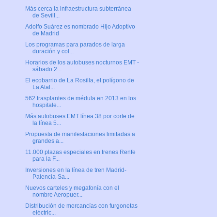
Más cerca la infraestructura subterránea
de Sevill...
Adolfo Suárez es nombrado Hijo Adoptivo
de Madrid
Los programas para parados de larga
duración y col...
Horarios de los autobuses nocturnos EMT -
sábado 2...
El ecobarrio de La Rosilla, el polígono de
La Atal...
562 trasplantes de médula en 2013 en los
hospitale...
Más autobuses EMT línea 38 por corte de
la línea 5...
Propuesta de manifestaciones limitadas a
grandes a...
11.000 plazas especiales en trenes Renfe
para la F...
Inversiones en la línea de tren Madrid-
Palencia-Sa...
Nuevos carteles y megafonía con el
nombre Aeropuer...
Distribución de mercancías con furgonetas
eléctric...