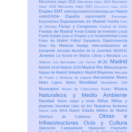
Elecciones mayo 2011
Elecciones mayo 2015
Elecciones
mayo 2019
Elecciones mayo 2021
Elecciones mayo 2023
Empleo
EMT
enbicipormadrid
Entrevistas por Madrid
España
esMADRIDtv
espormadrid
Eurovegas
Exposiciones en Madrid
Excursiones
Familia
Faro
Ferias y Congresos
de Moncloa
Festival de Otoño
Fiestas de Madrid
Fondo Estatal de Inversión Local
Fondo Estatal para el Empleo y la Sostenibilidad Local
Gastronomía
Fotos de Madrid
Fútbol
Ganadería
Historia
Gran Vía
Huelga
Intercambiadores de
transporte
Jornada Mundial de la Juventud JMJ2011
Jóvenes
La Noche en Blanco
Libros y literatura
Los
Madrid
M-30
Ahijones
Los Berrocales
Los Cerros
Madrid Río Manzanares
Madrid 2016
Madrid 2020
Mayores
Mapas de Madrid
Matadero Madrid
Mercado
Metro
Mercamadrid
de Frutas y Verduras de Legazpi
Movilidad
Metro Ligero
Motos
Movimiento 15M
Municipios
Música
Museo de Colecciones Reales
Naturaleza y Medio Ambiente
Navidad
Niños
Niños y
Nieve esquí y snow
jóvenes
Nuestros lectores
Nuestras rutas en bici
Nuevo Estadio Atlético de Madrid
Nueva sede BBVA
Obras e
Obelisco de Calatrava
Infraestructuras
Ocio y Cultura
Operación Campamento
Operación Chamartín