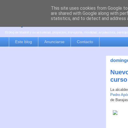
This site uses cookies from Google to 
are shared with Google along with per
es por madrid
statistics, and to detect and address 
El blog de Madrid y su actualidad, proyectos, transporte, movilidad, arquitectura, partici
Este blog
Anunciarse
Contacto
domingo
Nuevo
curso
La alcalde
Pedro Apó
de Barajas