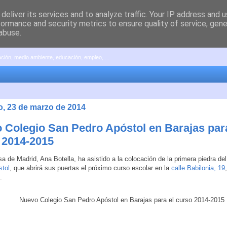
deliver its services and to analyze traffic. Your IP address and 
formance and security metrics to ensure quality of service, gen
abuse.
pación, medio ambiente, educación, empleo, ...
, 23 de marzo de 2014
 Colegio San Pedro Apóstol en Barajas para
 2014-2015
sa de Madrid, Ana Botella, ha asistido a la colocación de la primera piedra de
stol
, que abrirá sus puertas el próximo curso escolar en la
calle Babilonia, 19
.