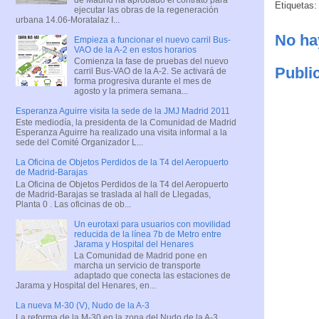
Etiquetas
ejecutar las obras de la regeneración
urbana 14.06-Moratalaz I...
No ha
Empieza a funcionar el nuevo carril Bus-
VAO de la A-2 en estos horarios
Comienza la fase de pruebas del nuevo
Publi
carril Bus-VAO de la A-2. Se activará de
forma progresiva durante el mes de
agosto y la primera semana...
Esperanza Aguirre visita la sede de la JMJ Madrid 2011
Este mediodía, la presidenta de la Comunidad de Madrid
Esperanza Aguirre ha realizado una visita informal a la
sede del Comité Organizador L...
La Oficina de Objetos Perdidos de la T4 del Aeropuerto
de Madrid-Barajas
La Oficina de Objetos Perdidos de la T4 del Aeropuerto
de Madrid-Barajas se traslada al hall de Llegadas,
Planta 0 . Las oficinas de ob...
Un eurotaxi para usuarios con movilidad
reducida de la línea 7b de Metro entre
Jarama y Hospital del Henares
La Comunidad de Madrid pone en
marcha un servicio de transporte
adaptado que conecta las estaciones de
Jarama y Hospital del Henares, en...
La nueva M-30 (V), Nudo de la A-3
La reforma de la M-30 en la zona del Nudo de la A-3