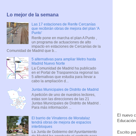
Lo mejor de la semana
Las 17 estaciones de Renfe Cercanías
que recibirán obras de mejora del plan 'A
Punto'
Renfe pone en marcha el plan A Punto ,
un programa de actuaciones de alto
impacto en estaciones de Cercanías de la
Comunidad de Madrid que b...
5 alternativas para ampliar Metro hasta
Madrid Nuevo Norte
La Comunidad de Madrid ha publicado
en el Portal de Trasparencia regional las
5 alternativas que estudia para llevar a
cabo la ampliación d...
Juntas Municipales de Distrito de Madrid
A petición de uno de nuestros lectores,
estas son las direcciones de las 21
Juntas Municipales de Distrito de Madrid .
Para más información ...
El nuevo c
El barrio de Vinateros de Moratalaz
Educación 
tendrá obras de mejora de espacios
interbloques
La Junta de Gobierno del Ayuntamiento
Escrito po
de Madrid ha aprobado el contrato para