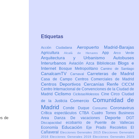
Etiquetas
Aeropuerto Madrid-Barajas
Acción Ciudadana
Agricultura
App
Arco Verde
Alcalá de Henares
Arquitectura y Urbanismo
Autobuses
Interurbanos
Blogs e
Aviación
Azca
Bibliotecas
Internet
Bosque Metropolitano
Camino de Santiago
CanalcamTV
Carreteras de Madrid
Carnaval
Casa de Campo
Centros Comerciales de Madrid
Centros Deportivos
Cercanías Renfe
CICCM
Centro Internacional de Convenciones de la Ciudad de
Ciclismo
Madrid
Cine
Circo
Ciudad
CiclistasMolestos
Comunidad de
Comercio
de la Justicia
Madrid
Coronavirus
Conde Duque
Consumo
Crítica espectáculos
CTBA Cuatro Torres Business
Deporte
es de
Area
Danza
De vacaciones
DGT
ecobarrio de Puente de Vallecas
Discapacidad
Educación
Economía
Eje Prado Recoletos
El
Cañaveral
Elecciones Generales 2015
Elecciones Generales
2016
Elecciones Generales 2019
Elecciones Generales 2023