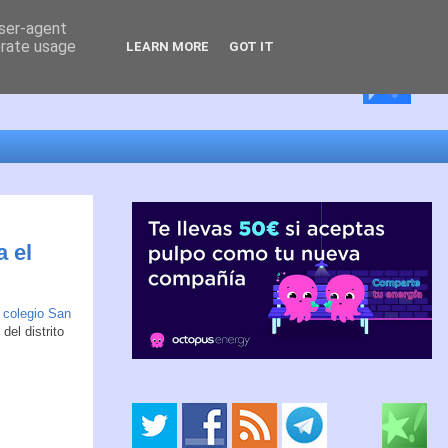
user-agent
erate usage
LEARN MORE
GOT IT
 el
l
colegio San
, del distrito