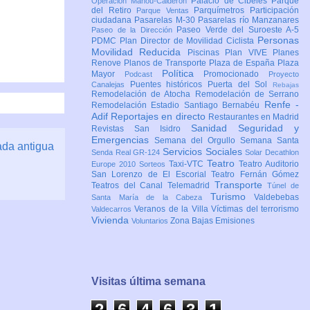
Palacio de Cibeles
Parque
Operación Mahou-Calderón
del Retiro
Parquímetros
Participación
Parque Ventas
ciudadana
Pasarelas M-30
Pasarelas río Manzanares
Paseo Verde del Suroeste A-5
Paseo de la Dirección
Personas
PDMC Plan Director de Movilidad Ciclista
Movilidad Reducida
Piscinas
Plan VIVE
Planes
Renove
Planos de Transporte
Plaza de España
Plaza
Política
Mayor
Promocionado
Podcast
Proyecto
Puentes históricos
Puerta del Sol
Canalejas
Rebajas
Remodelación de Atocha
Remodelación de Serrano
Renfe -
Remodelación Estadio Santiago Bernabéu
Adif
Reportajes en directo
Restaurantes en Madrid
Sanidad
Seguridad y
Revistas
San Isidro
Emergencias
Semana del Orgullo
Semana Santa
ada antigua
Servicios Sociales
Senda Real GR-124
Solar Decathlon
Teatro
Taxi-VTC
Teatro Auditorio
Europe 2010
Sorteos
San Lorenzo de El Escorial
Teatro Fernán Gómez
Transporte
Teatros del Canal
Telemadrid
Túnel de
Turismo
Valdebebas
Santa María de la Cabeza
Veranos de la Villa
Víctimas del terrorismo
Valdecarros
Vivienda
Zona Bajas Emisiones
Voluntarios
Visitas última semana
2
6
4
6
3
1