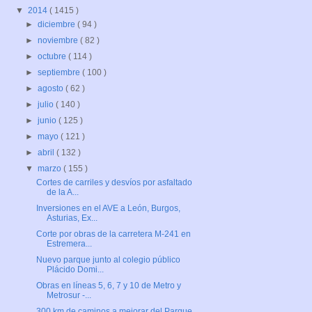
▼
2014
( 1415 )
►
diciembre
( 94 )
►
noviembre
( 82 )
►
octubre
( 114 )
►
septiembre
( 100 )
►
agosto
( 62 )
►
julio
( 140 )
►
junio
( 125 )
►
mayo
( 121 )
►
abril
( 132 )
▼
marzo
( 155 )
Cortes de carriles y desvíos por asfaltado
de la A...
Inversiones en el AVE a León, Burgos,
Asturias, Ex...
Corte por obras de la carretera M-241 en
Estremera...
Nuevo parque junto al colegio público
Plácido Domi...
Obras en líneas 5, 6, 7 y 10 de Metro y
Metrosur -...
300 km de caminos a mejorar del Parque