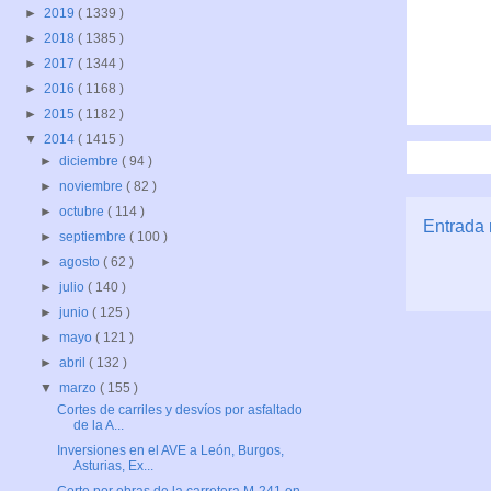
►
2019
( 1339 )
►
2018
( 1385 )
►
2017
( 1344 )
►
2016
( 1168 )
►
2015
( 1182 )
▼
2014
( 1415 )
►
diciembre
( 94 )
►
noviembre
( 82 )
►
octubre
( 114 )
Entrada 
►
septiembre
( 100 )
►
agosto
( 62 )
►
julio
( 140 )
►
junio
( 125 )
►
mayo
( 121 )
►
abril
( 132 )
▼
marzo
( 155 )
Cortes de carriles y desvíos por asfaltado
de la A...
Inversiones en el AVE a León, Burgos,
Asturias, Ex...