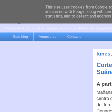
This site uses cookies from Google to 
are shared with Google along with per
es por madrid
statistics, and to detect and address
El blog de Madrid y su actualidad, proyectos, transporte, movilidad, arquitectura, partici
Este blog
Anunciarse
Contacto
lunes
Corte
Suáre
A part
Mañana 
centro 
del fére
Congres