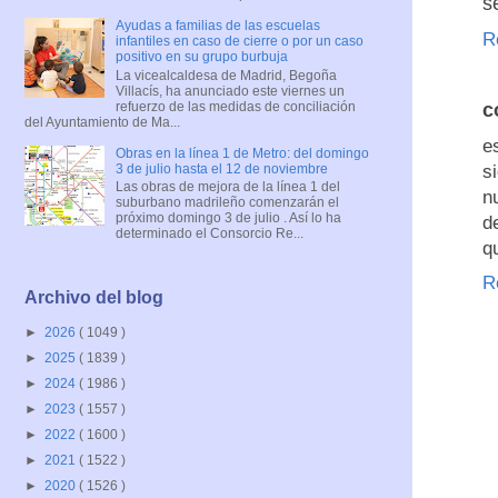
s
Ayudas a familias de las escuelas
R
infantiles en caso de cierre o por un caso
positivo en su grupo burbuja
La vicealcaldesa de Madrid, Begoña
Villacís, ha anunciado este viernes un
refuerzo de las medidas de conciliación
c
del Ayuntamiento de Ma...
e
Obras en la línea 1 de Metro: del domingo
3 de julio hasta el 12 de noviembre
s
Las obras de mejora de la línea 1 del
n
suburbano madrileño comenzarán el
próximo domingo 3 de julio . Así lo ha
d
determinado el Consorcio Re...
q
R
Archivo del blog
►
2026
( 1049 )
►
2025
( 1839 )
►
2024
( 1986 )
►
2023
( 1557 )
►
2022
( 1600 )
►
2021
( 1522 )
►
2020
( 1526 )