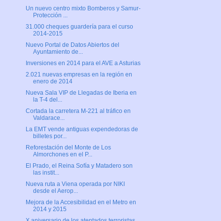
Un nuevo centro mixto Bomberos y Samur-
Protección ...
31.000 cheques guardería para el curso
2014-2015
Nuevo Portal de Datos Abiertos del
Ayuntamiento de...
Inversiones en 2014 para el AVE a Asturias
2.021 nuevas empresas en la región en
enero de 2014
Nueva Sala VIP de Llegadas de Iberia en
la T-4 del...
Cortada la carretera M-221 al tráfico en
Valdarace...
La EMT vende antiguas expendedoras de
billetes por...
Reforestación del Monte de Los
Almorchones en el P...
El Prado, el Reina Sofía y Matadero son
las instit...
Nueva ruta a Viena operada por NIKI
desde el Aerop...
Mejora de la Accesibilidad en el Metro en
2014 y 2015
X aniversario de los atentados terroristas