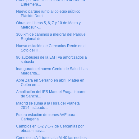
Corte por obras de la carretera M-241 en
Estremera...
Nuevo parque junto al colegio público
Plácido Domi...
Obras en líneas 5, 6, 7 y 10 de Metro y
Metrosur -...
300 km de caminos a mejorar del Parque
Regional de...
Nueva estación de Cercanías Renfe en el
Soto del H...
90 autobuses de la EMT ya amortizados a
subasta
Inaugurado el nuevo Centro de Salud 'Las
Margarita...
Abre Zara en Serrano en abril, Platea en
Colón en ...
Ampliación del IES Manuel Fraga Iribarne
de Sanchi...
Madrid se suma a la Hora del Planeta
2014 - sábado...
Futura estación de trenes AVE para
Cartagena
Cambios en C-2 y C-7 de Cercanías por
obras - marz...
Corte de la A-1 junto a la M-40 las noches