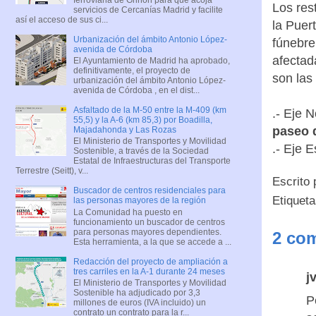
Los res
servicios de Cercanías Madrid y facilite
así el acceso de sus ci...
la Puer
Urbanización del ámbito Antonio López-
fúnebre
avenida de Córdoba
afectada
El Ayuntamiento de Madrid ha aprobado,
definitivamente, el proyecto de
son las
urbanización del ámbito Antonio López-
avenida de Córdoba , en el dist...
Asfaltado de la M-50 entre la M-409 (km
.- Eje 
55,5) y la A-6 (km 85,3) por Boadilla,
paseo d
Majadahonda y Las Rozas
El Ministerio de Transportes y Movilidad
.- Eje 
Sostenible, a través de la Sociedad
Estatal de Infraestructuras del Transporte
Terrestre (Seitt), v...
Escrito
Buscador de centros residenciales para
Etiquet
las personas mayores de la región
La Comunidad ha puesto en
funcionamiento un buscador de centros
para personas mayores dependientes.
2 com
Esta herramienta, a la que se accede a ...
Redacción del proyecto de ampliación a
tres carriles en la A-1 durante 24 meses
j
El Ministerio de Transportes y Movilidad
Sostenible ha adjudicado por 3,3
P
millones de euros (IVA incluido) un
contrato un contrato para la r...