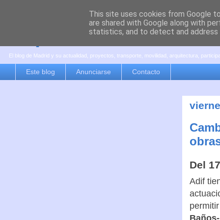
This site uses cookies from Google to 
are shared with Google along with per
es por madrid
statistics, and to detect and address
El blog de Madrid y su actualidad, proyectos, transporte, movilidad, arquitectura, partici
Este blog
Anunciarse
Contacto
viern
Cambi
obra
Del 17
Adif ti
actuaci
permitir
Baños-