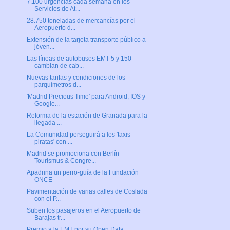
7.100 urgencias cada semana en los
Servicios de At...
28.750 toneladas de mercancías por el
Aeropuerto d...
Extensión de la tarjeta transporte público a
jóven...
Las líneas de autobuses EMT 5 y 150
cambian de cab...
Nuevas tarifas y condiciones de los
parquímetros d...
'Madrid Precious Time' para Android, IOS y
Google...
Reforma de la estación de Granada para la
llegada ...
La Comunidad perseguirá a los 'taxis
piratas' con ...
Madrid se promociona con Berlín
Tourismus & Congre...
Apadrina un perro-guía de la Fundación
ONCE
Pavimentación de varias calles de Coslada
con el P...
Suben los pasajeros en el Aeropuerto de
Barajas tr...
Premio a la EMT por su Open Data