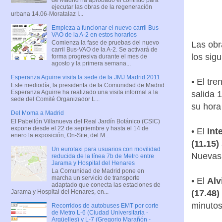
ejecutar las obras de la regeneración
urbana 14.06-Moratalaz I...
Empieza a funcionar el nuevo carril Bus-
VAO de la A-2 en estos horarios
Comienza la fase de pruebas del nuevo
Las obr
carril Bus-VAO de la A-2. Se activará de
los sig
forma progresiva durante el mes de
agosto y la primera semana...
Esperanza Aguirre visita la sede de la JMJ Madrid 2011
• El tre
Este mediodía, la presidenta de la Comunidad de Madrid
Esperanza Aguirre ha realizado una visita informal a la
salida 
sede del Comité Organizador L...
su hora
Del Moma a Madrid
El Pabellón Villanueva del Real Jardín Botánico (CSIC)
expone desde el 22 de septiembre y hasta el 14 de
• El
Int
enero la exposición, On-Site, del M...
(11.15)
Un eurotaxi para usuarios con movilidad
Nuevas 
reducida de la línea 7b de Metro entre
Jarama y Hospital del Henares
La Comunidad de Madrid pone en
marcha un servicio de transporte
• El
Alv
adaptado que conecta las estaciones de
Jarama y Hospital del Henares, en...
(17.48)
minutos
Recorridos de autobuses EMT por corte
de Metro L-6 (Ciudad Universitaria -
Argüelles) y L-7 (Gregorio Marañón -