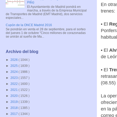
Pitis)
En otra
El Ayuntamiento de Madrid pondrá en
trenes:
marcha, a través de la Empresa Municipal
de Transportes de Madrid (EMT Madrid), dos servicios
especiales...
• El
Reg
Cupón de la ONCE Madrid 2016
Se pondrán en venta el 28 de septiembre, para el sorteo
Ponferr
del jueves 1 de octubre "Cinco millones de corazonadas
habitual
se unirán al sueño de Ma...
• El
Alv
Archivo del blog
de León
►
2026
( 1044 )
►
2025
( 1839 )
• El
Tre
►
2024
( 1986 )
retrasa
►
2023
( 1557 )
(08.55)
►
2022
( 1600 )
►
2021
( 1522 )
La oper
►
2020
( 1526 )
ofrecie
►
2019
( 1339 )
►
2018
( 1385 )
en la p
►
2017
( 1344 )
correo 