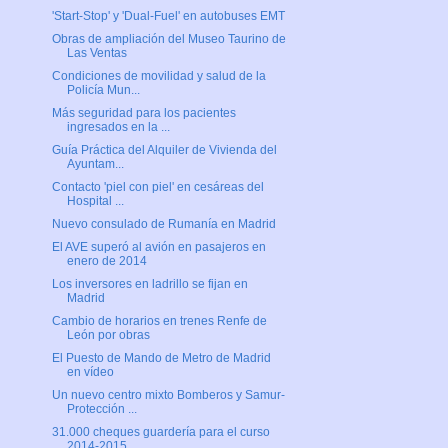
'Start-Stop' y 'Dual-Fuel' en autobuses EMT
Obras de ampliación del Museo Taurino de
Las Ventas
Condiciones de movilidad y salud de la
Policía Mun...
Más seguridad para los pacientes
ingresados en la ...
Guía Práctica del Alquiler de Vivienda del
Ayuntam...
Contacto 'piel con piel' en cesáreas del
Hospital ...
Nuevo consulado de Rumanía en Madrid
El AVE superó al avión en pasajeros en
enero de 2014
Los inversores en ladrillo se fijan en
Madrid
Cambio de horarios en trenes Renfe de
León por obras
El Puesto de Mando de Metro de Madrid
en vídeo
Un nuevo centro mixto Bomberos y Samur-
Protección ...
31.000 cheques guardería para el curso
2014-2015