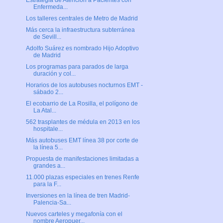
Estrategia de Atención a Pacientes con
Enfermeda...
Los talleres centrales de Metro de Madrid
Más cerca la infraestructura subterránea
de Sevill...
Adolfo Suárez es nombrado Hijo Adoptivo
de Madrid
Los programas para parados de larga
duración y col...
Horarios de los autobuses nocturnos EMT -
sábado 2...
El ecobarrio de La Rosilla, el polígono de
La Atal...
562 trasplantes de médula en 2013 en los
hospitale...
Más autobuses EMT línea 38 por corte de
la línea 5...
Propuesta de manifestaciones limitadas a
grandes a...
11.000 plazas especiales en trenes Renfe
para la F...
Inversiones en la línea de tren Madrid-
Palencia-Sa...
Nuevos carteles y megafonía con el
nombre Aeropuer...