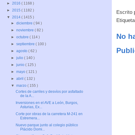
►
2016
( 1168 )
►
2015
( 1182 )
Escrito
▼
2014
( 1415 )
Etiquet
►
diciembre
( 94 )
►
noviembre
( 82 )
No ha
►
octubre
( 114 )
►
septiembre
( 100 )
Publi
►
agosto
( 62 )
►
julio
( 140 )
►
junio
( 125 )
►
mayo
( 121 )
►
abril
( 132 )
▼
marzo
( 155 )
Cortes de carriles y desvíos por asfaltado
de la A...
Inversiones en el AVE a León, Burgos,
Asturias, Ex...
Corte por obras de la carretera M-241 en
Estremera...
Nuevo parque junto al colegio público
Plácido Domi...