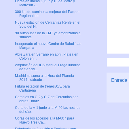
Obras en líneas 5, 6, 7 y 10 de Metro y
Metrosur -...
300 km de caminos a mejorar del Parque
Regional de...
Nueva estación de Cercanías Renfe en el
Soto del H...
90 autobuses de la EMT ya amortizados a
subasta
Inaugurado el nuevo Centro de Salud 'Las
Margarita...
Abre Zara en Serrano en abril, Platea en
Colón en ...
Ampliación del IES Manuel Fraga Iribarne
de Sanchi...
Madrid se suma a la Hora del Planeta
Entrada 
2014 - sábado...
Futura estación de trenes AVE para
Cartagena
Cambios en C-2 y C-7 de Cercanías por
obras - marz...
Corte de la A-1 junto a la M-40 las noches
del sáb...
Obras de los accesos a la M-607 para
Nuevo Tres Ca...