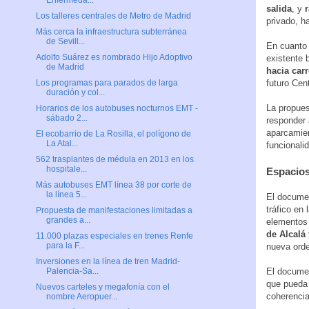
Enfermeda...
salida
, y
r
Los talleres centrales de Metro de Madrid
privado, ha
Más cerca la infraestructura subterránea
de Sevill...
En cuanto
Adolfo Suárez es nombrado Hijo Adoptivo
existente b
de Madrid
hacia car
futuro Cen
Los programas para parados de larga
duración y col...
La propues
Horarios de los autobuses nocturnos EMT -
sábado 2...
responder 
aparcamien
El ecobarrio de La Rosilla, el polígono de
La Atal...
funcionali
562 trasplantes de médula en 2013 en los
hospitale...
Espacios
Más autobuses EMT línea 38 por corte de
la línea 5...
El docume
tráfico en
Propuesta de manifestaciones limitadas a
grandes a...
elementos 
de Alcalá
11.000 plazas especiales en trenes Renfe
para la F...
nueva orde
Inversiones en la línea de tren Madrid-
El docume
Palencia-Sa...
que pueda 
Nuevos carteles y megafonía con el
coherencia
nombre Aeropuer...