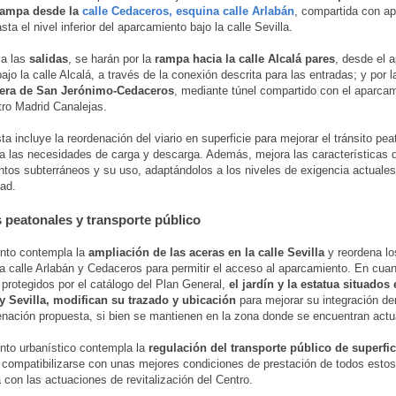
ampa desde la
calle Cedaceros, esquina calle Arlabán
, compartida con a
sta el nivel inferior del aparcamiento bajo la calle Sevilla.
 a las
salidas
, se harán por la
rampa hacia la calle Alcalá pares
, desde el 
ajo la calle Alcalá, a través de la conexión descrita para las entradas; y por l
rera de San Jerónimo-Cedaceros
, mediante túnel compartido con el aparcam
tro Madrid Canalejas.
ta incluye la reordenación del viario en superficie para mejorar el tránsito pea
a las necesidades de carga y descarga. Además, mejora las características d
tos subterráneos y su uso, adaptándolos a los niveles de exigencia actuales
dad.
 peatonales y transporte público
nto contempla la
ampliación de las aceras en la calle Sevilla
y reordena lo
 la calle Arlabán y Cedaceros para permitir el acceso al aparcamiento. En cuan
protegidos por el catálogo del Plan General,
el jardín y la estatua situados
 y Sevilla, modifican su trazado y ubicación
para mejorar su integración den
nación propuesta, si bien se mantienen en la zona donde se encuentran act
nto urbanístico contempla la
regulación del transporte público de superfic
compatibilizarse con unas mejores condiciones de prestación de todos estos
 con las actuaciones de revitalización del Centro.