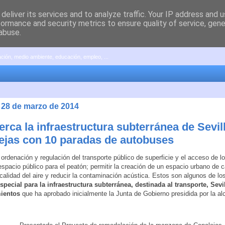
deliver its services and to analyze traffic. Your IP address and 
formance and security metrics to ensure quality of service, gen
abuse.
pación, medio ambiente, educación, empleo, ...
, 28 de marzo de 2014
rca la infraestructura subterránea de Sevil
ejas con 10 paradas de autobuses
a ordenación y regulación del transporte público de superficie y el acceso de l
espacio público para el peatón; permitir la creación de un espacio urbano de c
 calidad del aire y reducir la contaminación acústica. Estos son algunos de lo
pecial para la infraestructura subterránea, destinada al transporte, Sevi
ientos
que ha aprobado inicialmente la Junta de Gobierno presidida por la al