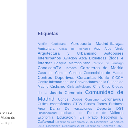
Etiquetas
Aeropuerto Madrid-Barajas
Acción Ciudadana
Agricultura
App
Arco Verde
Alcalá de Henares
Arquitectura y Urbanismo
Autobuses
Interurbanos
Blogs e
Aviación
Azca
Bibliotecas
Internet
Bosque Metropolitano
Camino de Santiago
CanalcamTV
Carreteras de Madrid
Carnaval
Casa de Campo
Centros Comerciales de Madrid
Centros Deportivos
Cercanías Renfe
CICCM
Centro Internacional de Convenciones de la Ciudad de
Ciclismo
Madrid
Cine
Circo
Ciudad
CiclistasMolestos
Comunidad de
Comercio
de la Justicia
Madrid
Coronavirus
Conde Duque
Consumo
Crítica espectáculos
CTBA Cuatro Torres Business
Deporte
Area
Danza
De vacaciones
DGT
s en su
ecobarrio de Puente de Vallecas
Discapacidad
Educación
e Metro de
Economía
Eje Prado Recoletos
El
Cañaveral
Elecciones Generales 2015
Elecciones Generales
rla bajo
2016
Elecciones Generales 2019
Elecciones Generales 2023