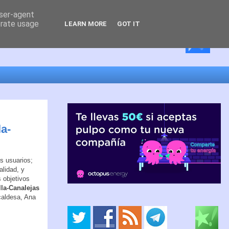
user-agent
erate usage
LEARN MORE
GOT IT
la-
os usuarios;
alidad, y
s objetivos
lla-Canalejas
caldesa, Ana