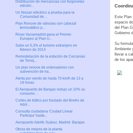
Distribución de mercancías con furgonetas
Coordina
eléctric...
Un Nissan eléctrico a prueba para la
Este Plan 
Comunidad de ...
espacio do
Plan Renove de válvulas con cabezal
del Plan G
termostático p...
Gobierno d
Rivas Vaciamadrid gana el Premio
Europeo al Plan U...
Su formula
Sube un 5,3% el turismo extranjero en
Ambiente y
febrero de 2014
llevar a c
Remodelación de la estación de Cercanías
de los apa
de Torrej...
Un plan renove de ordenadores con
subvención de ha...
Alerta por viento de hasta 70 km/h de 13 a
19 horas
El Aeropuerto de Barajas redujo un 10% su
consumo ...
Cortes de tráfico por traslado del féretro de
Adol...
Consulta ciudadana 'Ciudad Lineal
Participa' hasta...
Aeropuerto Adolfo Suárez, Madrid- Barajas
Obras de mejora de la planta