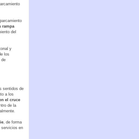
parcamiento
aparcamiento
a
rampa
iento del
tonal y
e los
 de
s sentidos de
to a los
 en el cruce
tro de la
ualmente.
ie
, de forma
 servicios en