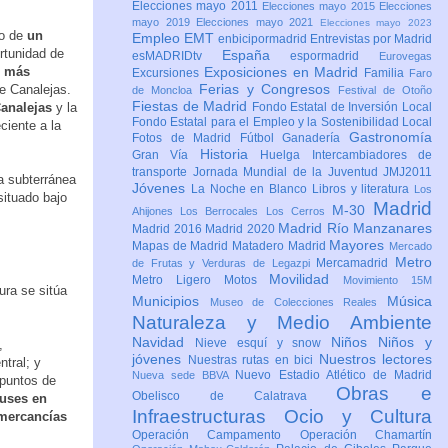
Elecciones mayo 2011
Elecciones mayo 2015
Elecciones
mayo 2019
Elecciones mayo 2021
Elecciones mayo 2023
o de
un
Empleo
EMT
enbicipormadrid
Entrevistas por Madrid
rtunidad de
España
esMADRIDtv
espormadrid
Eurovegas
o más
Exposiciones en Madrid
Excursiones
Familia
Faro
Ferias y Congresos
de Canalejas.
de Moncloa
Festival de Otoño
Fiestas de Madrid
Canalejas
y la
Fondo Estatal de Inversión Local
Fondo Estatal para el Empleo y la Sostenibilidad Local
ciente a la
Gastronomía
Fotos de Madrid
Fútbol
Ganadería
Historia
Gran Vía
Huelga
Intercambiadores de
transporte
Jornada Mundial de la Juventud JMJ2011
ra subterránea
Jóvenes
La Noche en Blanco
Libros y literatura
Los
situado bajo
Madrid
M-30
Ahijones
Los Berrocales
Los Cerros
Madrid Río Manzanares
Madrid 2016
Madrid 2020
Mayores
Mapas de Madrid
Matadero Madrid
Mercado
Metro
Mercamadrid
de Frutas y Verduras de Legazpi
Movilidad
Metro Ligero
Motos
Movimiento 15M
ura se sitúa
Municipios
Música
Museo de Colecciones Reales
Naturaleza y Medio Ambiente
Navidad
Niños
Niños y
Nieve esquí y snow
,
jóvenes
Nuestros lectores
Nuestras rutas en bici
tral; y
Nuevo Estadio Atlético de Madrid
Nueva sede BBVA
 puntos de
Obras e
Obelisco de Calatrava
buses en
Infraestructuras
Ocio y Cultura
 mercancías
Operación Campamento
Operación Chamartín