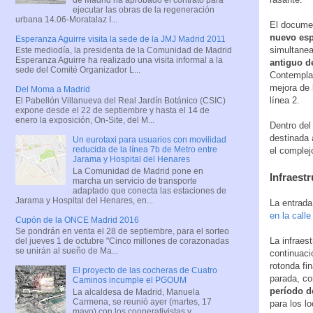
ejecutar las obras de la regeneración
urbana 14.06-Moratalaz I...
El documen
nuevo espa
Esperanza Aguirre visita la sede de la JMJ Madrid 2011
simultanea
Este mediodía, la presidenta de la Comunidad de Madrid
Esperanza Aguirre ha realizado una visita informal a la
antiguo de
sede del Comité Organizador L...
Contempla 
mejora de 
Del Moma a Madrid
línea 2.
El Pabellón Villanueva del Real Jardín Botánico (CSIC)
expone desde el 22 de septiembre y hasta el 14 de
enero la exposición, On-Site, del M...
Dentro del
destinada 
Un eurotaxi para usuarios con movilidad
reducida de la línea 7b de Metro entre
el complej
Jarama y Hospital del Henares
La Comunidad de Madrid pone en
Infraest
marcha un servicio de transporte
adaptado que conecta las estaciones de
Jarama y Hospital del Henares, en...
La entrada
en la call
Cupón de la ONCE Madrid 2016
Se pondrán en venta el 28 de septiembre, para el sorteo
La infraest
del jueves 1 de octubre "Cinco millones de corazonadas
se unirán al sueño de Ma...
continuaci
rotonda fi
El proyecto de las cocheras de Cuatro
parada, c
Caminos incumple el PGOUM
período d
La alcaldesa de Madrid, Manuela
Carmena, se reunió ayer (martes, 17
para los l
mayo) con los cooperativistas y