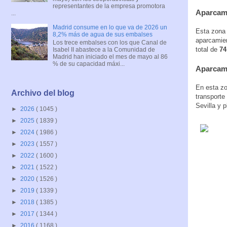
representantes de la empresa promotora
Aparcami
...
Madrid consume en lo que va de 2026 un
Esta zona 
8,2% más de agua de sus embalses
aparcamien
Los trece embalses con los que Canal de
total de
74
Isabel II abastece a la Comunidad de
Madrid han iniciado el mes de mayo al 86
% de su capacidad máxi...
Aparcami
En esta zo
Archivo del blog
transport
Sevilla y 
►
2026
( 1045 )
►
2025
( 1839 )
►
2024
( 1986 )
►
2023
( 1557 )
►
2022
( 1600 )
►
2021
( 1522 )
►
2020
( 1526 )
►
2019
( 1339 )
►
2018
( 1385 )
►
2017
( 1344 )
►
2016
( 1168 )