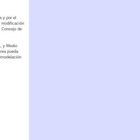
a y por el
a modificación
l Consejo de
a, y Medio
Área pueda
remodelación