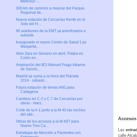
Metrosur -...
300 km de caminos a mejorar del Parque
Regional de...
Nueva estación de Cercanías Renfe en el
Soto del H...
90 autobuses de la EMT ya amortizados a
subasta
Inaugurado el nuevo Centro de Salud 'Las
Margarita...
Abre Zara en Serrano en abril, Platea en
Colón en ...
Ampliación del IES Manuel Fraga Iribarne
de Sanchi...
Madrid se suma a la Hora del Planeta
2014 - sábado...
Futura estación de trenes AVE para
Cartagena
Cambios en C-2 y C-7 de Cercanías por
obras - marz...
Corte de la A-1 junto a la M-40 las noches
del sáb...
Accesos 
Obras de los accesos a la M-607 para
Nuevo Tres Ca...
Las
entra
Estrategia de Atención a Pacientes con
calle Alca