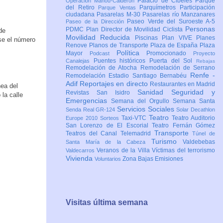
Palacio de Cibeles
Parque
Operación Mahou-Calderón
del Retiro
Parquímetros
Participación
Parque Ventas
ciudadana
Pasarelas M-30
Pasarelas río Manzanares
Paseo Verde del Suroeste A-5
Paseo de la Dirección
Personas
PDMC Plan Director de Movilidad Ciclista
de
Movilidad Reducida
Piscinas
Plan VIVE
Planes
se el número
Renove
Planos de Transporte
Plaza de España
Plaza
Política
Mayor
Promocionado
Podcast
Proyecto
Puentes históricos
Puerta del Sol
Canalejas
Rebajas
Remodelación de Atocha
Remodelación de Serrano
Renfe -
Remodelación Estadio Santiago Bernabéu
Adif
Reportajes en directo
Restaurantes en Madrid
nea del
Sanidad
Seguridad y
Revistas
San Isidro
 la calle
Emergencias
Semana del Orgullo
Semana Santa
Servicios Sociales
Senda Real GR-124
Solar Decathlon
Teatro
Taxi-VTC
Teatro Auditorio
Europe 2010
Sorteos
San Lorenzo de El Escorial
Teatro Fernán Gómez
Transporte
Teatros del Canal
Telemadrid
Túnel de
Turismo
Valdebebas
Santa María de la Cabeza
Veranos de la Villa
Víctimas del terrorismo
Valdecarros
Vivienda
Zona Bajas Emisiones
Voluntarios
Visitas última semana