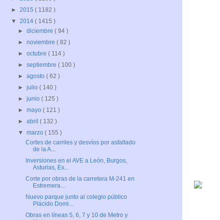
►
2015
( 1182 )
▼
2014
( 1415 )
►
diciembre
( 94 )
►
noviembre
( 82 )
►
octubre
( 114 )
►
septiembre
( 100 )
►
agosto
( 62 )
►
julio
( 140 )
►
junio
( 125 )
►
mayo
( 121 )
►
abril
( 132 )
▼
marzo
( 155 )
Cortes de carriles y desvíos por asfaltado
de la A...
Inversiones en el AVE a León, Burgos,
Asturias, Ex...
Corte por obras de la carretera M-241 en
Estremera...
Nuevo parque junto al colegio público
Plácido Domi...
Obras en líneas 5, 6, 7 y 10 de Metro y