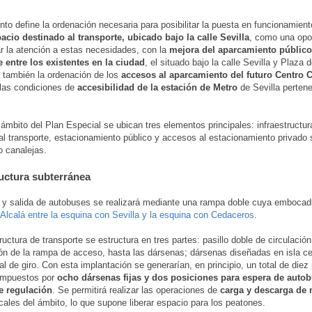
to define la ordenación necesaria para posibilitar la puesta en funcionamient
cio destinado al transporte, ubicado bajo la calle Sevilla
, como una opo
r la atención a estas necesidades, con la
mejora del aparcamiento públic
 entre los existentes en la ciudad
, el situado bajo la calle Sevilla y Plaza 
también la ordenación de los
accesos al aparcamiento del futuro Centro 
las condiciones de
accesibilidad de la estación de Metro
de Sevilla pertene
 ámbito del Plan Especial se ubican tres elementos principales: infraestructu
al transporte, estacionamiento público y accesos al estacionamiento privado 
o canalejas.
ructura subterránea
 y salida de autobuses se realizará mediante una rampa doble cuya embocad
e Alcalá entre la esquina con Sevilla y la esquina con Cedaceros
.
ructura de transporte se estructura en tres partes: pasillo doble de circulación
ón de la rampa de acceso, hasta las dársenas; dársenas diseñadas en isla cen
nal de giro. Con esta implantación se generarían, en principio, un total de diez
ompuestos por
ocho dársenas fijas y dos posiciones para espera de auto
e regulación
. Se permitirá realizar las operaciones de
carga y descarga de
ocales del ámbito, lo que supone liberar espacio para los peatones.