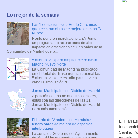
Lo mejor de la semana
Las 17 estaciones de Renfe Cercanías
que recibirán obras de mejora del plan 'A
Punto'
Renfe pone en marcha el plan A Punto ,
un programa de actuaciones de alto
impacto en estaciones de Cercanías de la
Comunidad de Madrid que b...
5 alternativas para ampliar Metro hasta
Madrid Nuevo Norte
La Comunidad de Madrid ha publicado
en el Portal de Trasparencia regional las
5 alternativas que estudia para llevar a
cabo la ampliación d...
Juntas Municipales de Distrito de Madrid
A petición de uno de nuestros lectores,
estas son las direcciones de las 21
Juntas Municipales de Distrito de Madrid .
Para más información ...
El barrio de Vinateros de Moratalaz
El Plan Es
tendrá obras de mejora de espacios
funcionali
interbloques
Sevilla. P
La Junta de Gobierno del Ayuntamiento
rasante.
de Madrid ha aprobado el contrato para