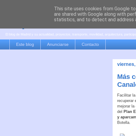
This site uses cookies from Google to 
are shared with Google along with per
es por madrid
statistics, and to detect and address 
El blog de Madrid y su actualidad, proyectos, transporte, movilidad, arquitectura, partici
Este blog
Anunciarse
Contacto
viernes
Más ce
Canal
Facilitar l
recuperar 
mejorar la
del
Plan Es
y aparcam
Botella.