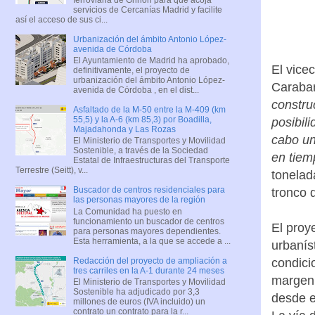
servicios de Cercanías Madrid y facilite
así el acceso de sus ci...
Urbanización del ámbito Antonio López-
avenida de Córdoba
El Ayuntamiento de Madrid ha aprobado,
El vice
definitivamente, el proyecto de
urbanización del ámbito Antonio López-
Caraban
avenida de Córdoba , en el dist...
constru
Asfaltado de la M-50 entre la M-409 (km
55,5) y la A-6 (km 85,3) por Boadilla,
posibil
Majadahonda y Las Rozas
cabo un
El Ministerio de Transportes y Movilidad
Sostenible, a través de la Sociedad
en tiem
Estatal de Infraestructuras del Transporte
Terrestre (Seitt), v...
tonelad
Buscador de centros residenciales para
tronco 
las personas mayores de la región
La Comunidad ha puesto en
funcionamiento un buscador de centros
El proy
para personas mayores dependientes.
Esta herramienta, a la que se accede a ...
urbanís
Redacción del proyecto de ampliación a
condici
tres carriles en la A-1 durante 24 meses
margen 
El Ministerio de Transportes y Movilidad
Sostenible ha adjudicado por 3,3
desde e
millones de euros (IVA incluido) un
contrato un contrato para la r...