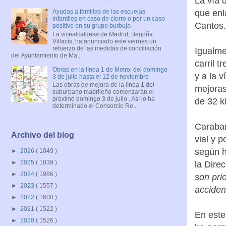
La vía d
que enl
Ayudas a familias de las escuelas
infantiles en caso de cierre o por un caso
Cantos.
positivo en su grupo burbuja
La vicealcaldesa de Madrid, Begoña
Villacís, ha anunciado este viernes un
refuerzo de las medidas de conciliación
Igualme
del Ayuntamiento de Ma...
carril 
Obras en la línea 1 de Metro: del domingo
y a la v
3 de julio hasta el 12 de noviembre
Las obras de mejora de la línea 1 del
mejoras
suburbano madrileño comenzarán el
próximo domingo 3 de julio . Así lo ha
de 32 k
determinado el Consorcio Re...
Caraban
Archivo del blog
vial y 
según h
►
2026
( 1049 )
►
2025
( 1839 )
la Dire
►
2024
( 1986 )
son pri
►
2023
( 1557 )
acciden
►
2022
( 1600 )
►
2021
( 1522 )
En este
►
2020
( 1526 )