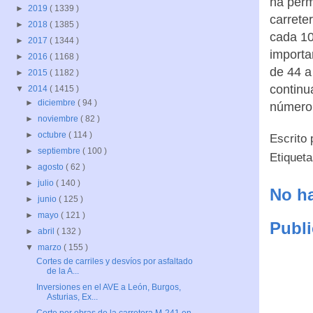
ha perm
►
2019
( 1339 )
carrete
►
2018
( 1385 )
cada 10
►
2017
( 1344 )
importa
►
2016
( 1168 )
de 44 a
►
2015
( 1182 )
continu
▼
2014
( 1415 )
►
diciembre
( 94 )
número 
►
noviembre
( 82 )
►
octubre
( 114 )
Escrito
►
septiembre
( 100 )
Etiquet
►
agosto
( 62 )
►
julio
( 140 )
No ha
►
junio
( 125 )
►
mayo
( 121 )
Publi
►
abril
( 132 )
▼
marzo
( 155 )
Cortes de carriles y desvíos por asfaltado
de la A...
Inversiones en el AVE a León, Burgos,
Asturias, Ex...