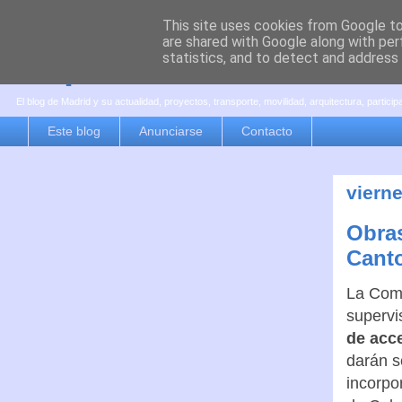
This site uses cookies from Google to 
are shared with Google along with per
es por madrid
statistics, and to detect and address
El blog de Madrid y su actualidad, proyectos, transporte, movilidad, arquitectura, partici
Este blog
Anunciarse
Contacto
viern
Obras
Cant
La Comu
supervi
de acc
darán s
incorpo