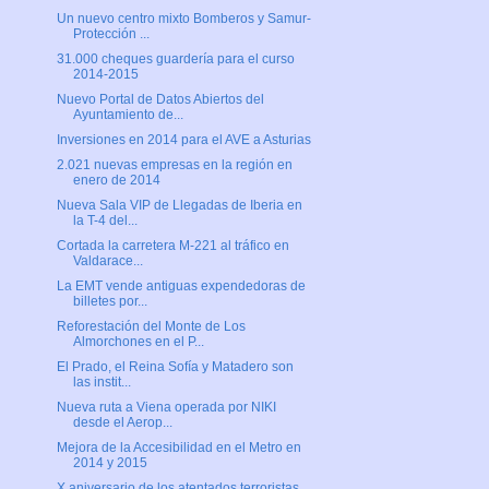
Un nuevo centro mixto Bomberos y Samur-
Protección ...
31.000 cheques guardería para el curso
2014-2015
Nuevo Portal de Datos Abiertos del
Ayuntamiento de...
Inversiones en 2014 para el AVE a Asturias
2.021 nuevas empresas en la región en
enero de 2014
Nueva Sala VIP de Llegadas de Iberia en
la T-4 del...
Cortada la carretera M-221 al tráfico en
Valdarace...
La EMT vende antiguas expendedoras de
billetes por...
Reforestación del Monte de Los
Almorchones en el P...
El Prado, el Reina Sofía y Matadero son
las instit...
Nueva ruta a Viena operada por NIKI
desde el Aerop...
Mejora de la Accesibilidad en el Metro en
2014 y 2015
X aniversario de los atentados terroristas