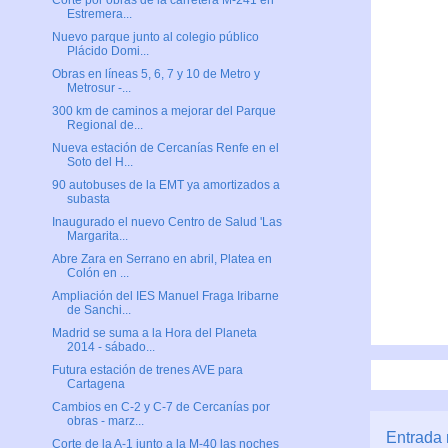
Corte por obras de la carretera M-241 en
Estremera...
Nuevo parque junto al colegio público
Plácido Domi...
Obras en líneas 5, 6, 7 y 10 de Metro y
Metrosur -...
300 km de caminos a mejorar del Parque
Regional de...
Nueva estación de Cercanías Renfe en el
Soto del H...
90 autobuses de la EMT ya amortizados a
subasta
Inaugurado el nuevo Centro de Salud 'Las
Margarita...
Abre Zara en Serrano en abril, Platea en
Colón en ...
Ampliación del IES Manuel Fraga Iribarne
de Sanchi...
Madrid se suma a la Hora del Planeta
2014 - sábado...
Futura estación de trenes AVE para
Cartagena
Cambios en C-2 y C-7 de Cercanías por
obras - marz...
Entrada 
Corte de la A-1 junto a la M-40 las noches