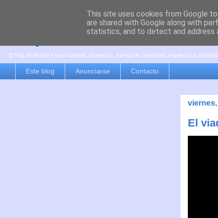
This site uses cookies from Google to 
are shared with Google along with per
es por madrid
statistics, and to detect and address 
El blog de Madrid y su actualidad, proyectos, transporte, movilidad, arquitectura, partici
Este blog
Anunciarse
Contacto
viernes
El via