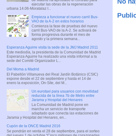
No ha
ejecutar las obras de la regeneración
urbana 14.06-Moratalaz I...
Publi
Empieza a funcionar el nuevo carril Bus-
VAO de la A-2 en estos horarios
Comienza la fase de pruebas del nuevo
carril Bus-VAO de la A-2. Se activará de
forma progresiva durante el mes de
agosto y la primera semana...
Esperanza Aguirre visita la sede de la JMJ Madrid 2011
Este mediodía, la presidenta de la Comunidad de Madrid
Esperanza Aguirre ha realizado una visita informal a la
sede del Comité Organizador L...
Del Moma a Madrid
El Pabellón Villanueva del Real Jardín Botánico (CSIC)
expone desde el 22 de septiembre y hasta el 14 de
enero la exposición, On-Site, del M...
Un eurotaxi para usuarios con movilidad
reducida de la línea 7b de Metro entre
Jarama y Hospital del Henares
La Comunidad de Madrid pone en
marcha un servicio de transporte
adaptado que conecta las estaciones de
Jarama y Hospital del Henares, en...
Cupón de la ONCE Madrid 2016
Se pondrán en venta el 28 de septiembre, para el sorteo
del jueves 1 de octubre "Cinco millones de corazonadas