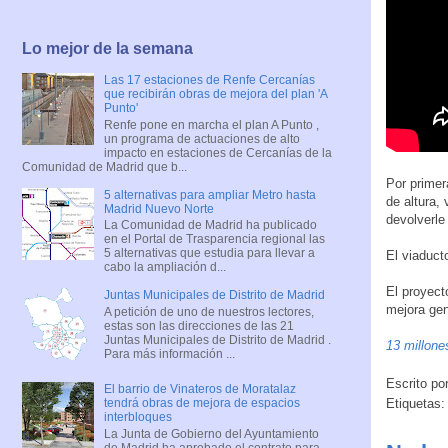
Lo mejor de la semana
Las 17 estaciones de Renfe Cercanías
que recibirán obras de mejora del plan 'A
Punto'
Renfe pone en marcha el plan A Punto ,
un programa de actuaciones de alto
impacto en estaciones de Cercanías de la
Comunidad de Madrid que b...
Por primer
5 alternativas para ampliar Metro hasta
de altura,
Madrid Nuevo Norte
devolverle
La Comunidad de Madrid ha publicado
en el Portal de Trasparencia regional las
5 alternativas que estudia para llevar a
El viaduct
cabo la ampliación d...
El proyect
Juntas Municipales de Distrito de Madrid
mejora gen
A petición de uno de nuestros lectores,
estas son las direcciones de las 21
Juntas Municipales de Distrito de Madrid .
13 millone
Para más información ...
Escrito po
El barrio de Vinateros de Moratalaz
tendrá obras de mejora de espacios
Etiquetas
interbloques
La Junta de Gobierno del Ayuntamiento
de Madrid ha aprobado el contrato para