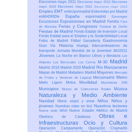
Elecciones mayo 2011
Elecciones mayo 2015
Elecciones
mayo 2019
Elecciones mayo 2021
Elecciones mayo 2023
Empleo
EMT
enbicipormadrid
Entrevistas por Madrid
España
esMADRIDtv
espormadrid
Eurovegas
Exposiciones en Madrid
Excursiones
Familia
Faro
Ferias y Congresos
de Moncloa
Festival de Otoño
Fiestas de Madrid
Fondo Estatal de Inversión Local
Fondo Estatal para el Empleo y la Sostenibilidad Local
Gastronomía
Fotos de Madrid
Fútbol
Ganadería
Historia
Gran Vía
Huelga
Intercambiadores de
transporte
Jornada Mundial de la Juventud JMJ2011
Jóvenes
La Noche en Blanco
Libros y literatura
Los
Madrid
M-30
Ahijones
Los Berrocales
Los Cerros
Madrid Río Manzanares
Madrid 2016
Madrid 2020
Mayores
Mapas de Madrid
Matadero Madrid
Mercado
Metro
Mercamadrid
de Frutas y Verduras de Legazpi
Movilidad
Metro Ligero
Motos
Movimiento 15M
Municipios
Música
Museo de Colecciones Reales
Naturaleza y Medio Ambiente
Navidad
Niños
Niños y
Nieve esquí y snow
jóvenes
Nuestros lectores
Nuestras rutas en bici
Nuevo Estadio Atlético de Madrid
Nueva sede BBVA
Obras e
Obelisco de Calatrava
Infraestructuras
Ocio y Cultura
Operación Campamento
Operación Chamartín