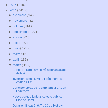
►
2015
( 1182 )
▼
2014
( 1415 )
►
diciembre
( 94 )
►
noviembre
( 82 )
►
octubre
( 114 )
►
septiembre
( 100 )
►
agosto
( 62 )
►
julio
( 140 )
►
junio
( 125 )
►
mayo
( 121 )
►
abril
( 132 )
▼
marzo
( 155 )
Cortes de carriles y desvíos por asfaltado
de la A...
Inversiones en el AVE a León, Burgos,
Asturias, Ex...
Corte por obras de la carretera M-241 en
Estremera...
Nuevo parque junto al colegio público
Plácido Domi...
Obras en líneas 5, 6, 7 y 10 de Metro y