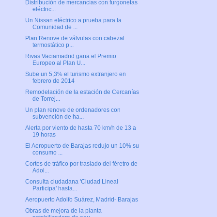
Distribución de mercancías con furgonetas
eléctric...
Un Nissan eléctrico a prueba para la
Comunidad de ...
Plan Renove de válvulas con cabezal
termostático p...
Rivas Vaciamadrid gana el Premio
Europeo al Plan U...
Sube un 5,3% el turismo extranjero en
febrero de 2014
Remodelación de la estación de Cercanías
de Torrej...
Un plan renove de ordenadores con
subvención de ha...
Alerta por viento de hasta 70 km/h de 13 a
19 horas
El Aeropuerto de Barajas redujo un 10% su
consumo ...
Cortes de tráfico por traslado del féretro de
Adol...
Consulta ciudadana 'Ciudad Lineal
Participa' hasta...
Aeropuerto Adolfo Suárez, Madrid- Barajas
Obras de mejora de la planta