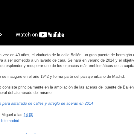
a vez en 40 años, el viaducto de la calle Bailén, un gran puente de hormigón
 va a ser sometido a un lavado de cara. Se hará en verano de 2014 y el objeti
 su esplendor y recuperar uno de los espacios más emblemáticos de la capita
o se inauguró en el año 1942 y forma parte del paisaje urbano de Madrid.
o consiste principalmente en la ampliación de las aceras del puente de Bailén
eral del alumbrado del mismo.
s para asfaltado de calles y arreglo de aceras en 2014
r
Miguel
a las
14:00
:
Telemadrid