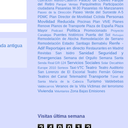
Palacio de Cibeles
Parque
Operación Mahou-Calderón
del Retiro
Parquímetros
Participación
Parque Ventas
ciudadana
Pasarelas M-30
Pasarelas río Manzanares
Paseo Verde del Suroeste A-5
Paseo de la Dirección
Personas
PDMC Plan Director de Movilidad Ciclista
Movilidad Reducida
Piscinas
Plan VIVE
Planes
Renove
Planos de Transporte
Plaza de España
Plaza
Política
Mayor
Promocionado
Podcast
Proyecto
Puentes históricos
Puerta del Sol
Canalejas
Rebajas
Remodelación de Atocha
Remodelación de Serrano
Renfe -
Remodelación Estadio Santiago Bernabéu
ada antigua
Adif
Reportajes en directo
Restaurantes en Madrid
Sanidad
Seguridad y
Revistas
San Isidro
Emergencias
Semana del Orgullo
Semana Santa
Servicios Sociales
Senda Real GR-124
Solar Decathlon
Teatro
Taxi-VTC
Teatro Auditorio
Europe 2010
Sorteos
San Lorenzo de El Escorial
Teatro Fernán Gómez
Transporte
Teatros del Canal
Telemadrid
Túnel de
Turismo
Valdebebas
Santa María de la Cabeza
Veranos de la Villa
Víctimas del terrorismo
Valdecarros
Vivienda
Zona Bajas Emisiones
Voluntarios
Visitas última semana
2
4
9
9
1
2