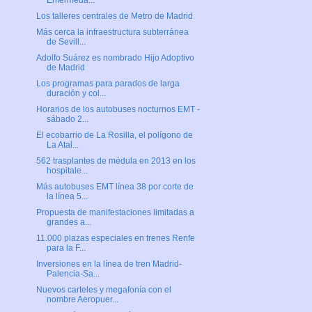
Enfermeda...
Los talleres centrales de Metro de Madrid
Más cerca la infraestructura subterránea
de Sevill...
Adolfo Suárez es nombrado Hijo Adoptivo
de Madrid
Los programas para parados de larga
duración y col...
Horarios de los autobuses nocturnos EMT -
sábado 2...
El ecobarrio de La Rosilla, el polígono de
La Atal...
562 trasplantes de médula en 2013 en los
hospitale...
Más autobuses EMT línea 38 por corte de
la línea 5...
Propuesta de manifestaciones limitadas a
grandes a...
11.000 plazas especiales en trenes Renfe
para la F...
Inversiones en la línea de tren Madrid-
Palencia-Sa...
Nuevos carteles y megafonía con el
nombre Aeropuer...