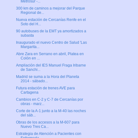
Metrosur -...
300 km de caminos a mejorar del Parque
Regional de...
Nueva estación de Cercanías Renfe en el
Soto del H...
90 autobuses de la EMT ya amortizados a
subasta
Inaugurado el nuevo Centro de Salud 'Las
Margarita...
Abre Zara en Serrano en abril, Platea en
Colón en ...
Ampliación del IES Manuel Fraga Iribarne
de Sanchi...
Madrid se suma a la Hora del Planeta
2014 - sábado...
Futura estación de trenes AVE para
Cartagena
Cambios en C-2 y C-7 de Cercanías por
obras - marz...
Corte de la A-1 junto a la M-40 las noches
del sáb...
Obras de los accesos a la M-607 para
Nuevo Tres Ca...
Estrategia de Atención a Pacientes con