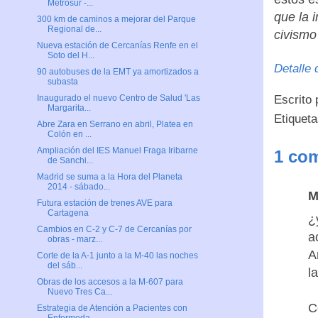
Metrosur -...
que la 
300 km de caminos a mejorar del Parque
Regional de...
civismo
Nueva estación de Cercanías Renfe en el
Soto del H...
Detalle 
90 autobuses de la EMT ya amortizados a
subasta
Escrito
Inaugurado el nuevo Centro de Salud 'Las
Margarita...
Etiquet
Abre Zara en Serrano en abril, Platea en
Colón en ...
Ampliación del IES Manuel Fraga Iribarne
1 com
de Sanchi...
Madrid se suma a la Hora del Planeta
2014 - sábado...
M
Futura estación de trenes AVE para
Cartagena
¿
Cambios en C-2 y C-7 de Cercanías por
a
obras - marz...
A
Corte de la A-1 junto a la M-40 las noches
del sáb...
l
Obras de los accesos a la M-607 para
Nuevo Tres Ca...
C
Estrategia de Atención a Pacientes con