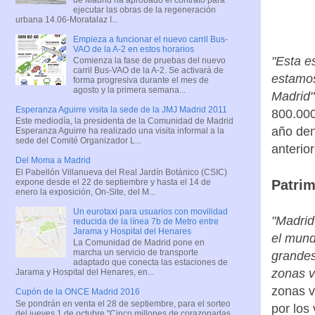
ejecutar las obras de la regeneración
urbana 14.06-Moratalaz I...
Empieza a funcionar el nuevo carril Bus-
VAO de la A-2 en estos horarios
"Esta e
Comienza la fase de pruebas del nuevo
carril Bus-VAO de la A-2. Se activará de
estamos
forma progresiva durante el mes de
agosto y la primera semana...
Madrid"
Esperanza Aguirre visita la sede de la JMJ Madrid 2011
800.000
Este mediodía, la presidenta de la Comunidad de Madrid
año den
Esperanza Aguirre ha realizado una visita informal a la
sede del Comité Organizador L...
anterior
Del Moma a Madrid
El Pabellón Villanueva del Real Jardín Botánico (CSIC)
expone desde el 22 de septiembre y hasta el 14 de
Patrim
enero la exposición, On-Site, del M...
Un eurotaxi para usuarios con movilidad
"Madrid
reducida de la línea 7b de Metro entre
Jarama y Hospital del Henares
el mund
La Comunidad de Madrid pone en
marcha un servicio de transporte
grandes
adaptado que conecta las estaciones de
zonas v
Jarama y Hospital del Henares, en...
zonas v
Cupón de la ONCE Madrid 2016
Se pondrán en venta el 28 de septiembre, para el sorteo
por los
del jueves 1 de octubre "Cinco millones de corazonadas