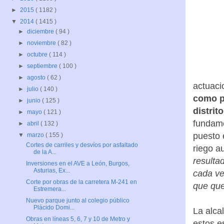
►
2015
( 1182 )
▼
2014
( 1415 )
►
diciembre
( 94 )
►
noviembre
( 82 )
►
octubre
( 114 )
►
septiembre
( 100 )
►
agosto
( 62 )
actuaci
►
julio
( 140 )
como p
►
junio
( 125 )
distrito
►
mayo
( 121 )
fundame
►
abril
( 132 )
puesto 
▼
marzo
( 155 )
Cortes de carriles y desvíos por asfaltado
riego a
de la A...
resulta
Inversiones en el AVE a León, Burgos,
Asturias, Ex...
cada ve
Corte por obras de la carretera M-241 en
que que
Estremera...
Nuevo parque junto al colegio público
Plácido Domi...
La alca
Obras en líneas 5, 6, 7 y 10 de Metro y
estos e