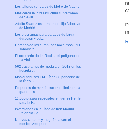
Enfermeda...
n
Los talleres centrales de Metro de Madrid
c
Más cerca la infraestructura subterránea
de Sevill...
D
Adolfo Suárez es nombrado Hijo Adoptivo
de Madrid
m
Los programas para parados de larga
duración y col...
R
Horarios de los autobuses nocturnos EMT -
sábado 2...
El ecobarrio de La Rosilla, el polígono de
La Atal...
562 trasplantes de médula en 2013 en los
hospitale...
Más autobuses EMT línea 38 por corte de
la línea 5...
Propuesta de manifestaciones limitadas a
grandes a...
11.000 plazas especiales en trenes Renfe
para la F...
Inversiones en la línea de tren Madrid-
Palencia-Sa...
Nuevos carteles y megafonía con el
nombre Aeropuer...