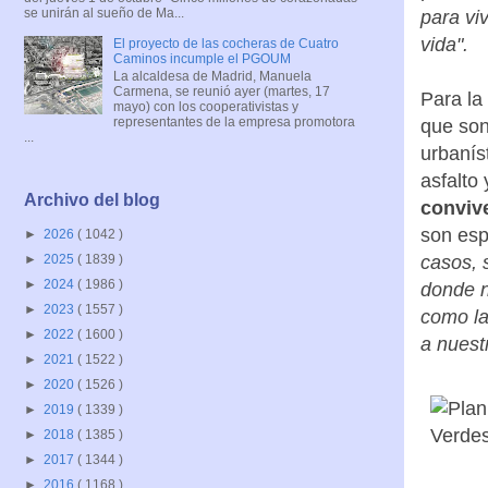
se unirán al sueño de Ma...
para vi
vida".
El proyecto de las cocheras de Cuatro
Caminos incumple el PGOUM
La alcaldesa de Madrid, Manuela
Carmena, se reunió ayer (martes, 17
Para la
mayo) con los cooperativistas y
representantes de la empresa promotora
que son
...
urbanís
asfalto
Archivo del blog
conviv
son esp
►
2026
( 1042 )
casos, 
►
2025
( 1839 )
►
2024
( 1986 )
donde n
►
2023
( 1557 )
como la
►
2022
( 1600 )
a nuest
►
2021
( 1522 )
►
2020
( 1526 )
►
2019
( 1339 )
►
2018
( 1385 )
►
2017
( 1344 )
►
2016
( 1168 )