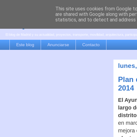
This site uses cookies from Google to 
are shared with Google along with per
es por madrid
statistics, and to detect and address
El blog de Madrid y su actualidad, proyectos, transporte, movilidad, arquitectura, partici
Este blog
Anunciarse
Contacto
lunes
Plan 
2014
El Ayun
largo d
distrit
en marc
mejora 