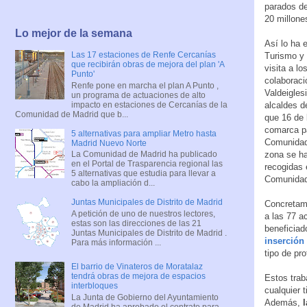
parados de
20 millone
Lo mejor de la semana
Así lo ha 
Las 17 estaciones de Renfe Cercanías
Turismo y 
que recibirán obras de mejora del plan 'A
visita a l
Punto'
colaboraci
Renfe pone en marcha el plan A Punto ,
Valdeigle
un programa de actuaciones de alto
impacto en estaciones de Cercanías de la
alcaldes d
Comunidad de Madrid que b...
que 16 de 
comarca p
5 alternativas para ampliar Metro hasta
Comunidad.
Madrid Nuevo Norte
zona se ha
La Comunidad de Madrid ha publicado
en el Portal de Trasparencia regional las
recogidas 
5 alternativas que estudia para llevar a
Comunidad
cabo la ampliación d...
Juntas Municipales de Distrito de Madrid
Concretam
A petición de uno de nuestros lectores,
a las 77 a
estas son las direcciones de las 21
beneficiad
Juntas Municipales de Distrito de Madrid .
inserción
Para más información ...
tipo de pr
El barrio de Vinateros de Moratalaz
tendrá obras de mejora de espacios
Estos trab
interbloques
cualquier 
La Junta de Gobierno del Ayuntamiento
Además,
de Madrid ha aprobado el contrato para