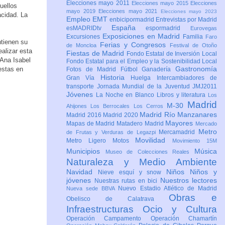
Elecciones mayo 2011
Elecciones mayo 2015
Elecciones
uellos
mayo 2019
Elecciones mayo 2021
Elecciones mayo 2023
cidad. La
Empleo
EMT
enbicipormadrid
Entrevistas por Madrid
España
esMADRIDtv
espormadrid
Eurovegas
Exposiciones en Madrid
Excursiones
Familia
Faro
ntienen su
Ferias y Congresos
de Moncloa
Festival de Otoño
alizar esta
Fiestas de Madrid
Fondo Estatal de Inversión Local
 Ana Isabel
Fondo Estatal para el Empleo y la Sostenibilidad Local
Gastronomía
estas en
Fotos de Madrid
Fútbol
Ganadería
Historia
Gran Vía
Huelga
Intercambiadores de
transporte
Jornada Mundial de la Juventud JMJ2011
Jóvenes
La Noche en Blanco
Libros y literatura
Los
Madrid
M-30
Ahijones
Los Berrocales
Los Cerros
Madrid Río Manzanares
Madrid 2016
Madrid 2020
Mayores
Mapas de Madrid
Matadero Madrid
Mercado
Metro
Mercamadrid
de Frutas y Verduras de Legazpi
Movilidad
Metro Ligero
Motos
Movimiento 15M
Municipios
Música
Museo de Colecciones Reales
Naturaleza y Medio Ambiente
Navidad
Niños
Niños y
Nieve esquí y snow
jóvenes
Nuestros lectores
Nuestras rutas en bici
Nuevo Estadio Atlético de Madrid
Nueva sede BBVA
Obras e
Obelisco de Calatrava
Infraestructuras
Ocio y Cultura
Operación Campamento
Operación Chamartín