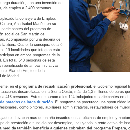
 larga duración, con una inversión de
s, da empleo a 2.400 personas.
explicado la consejera de Empleo,
Cultura, Ana Isabel Mariño, en su
os participantes del programa de
ón social de San Martín de
sias. Acompañada por una decena de
e la Sierra Oeste, la consejera detalló
los 19 localidades que integran esta
articipan en ambos programas de la
 En total, 540 personas de esta
n beneficiado de ambas iniciativas
en el Plan de Empleo de la
 de Madrid.
ente, en el
programa de recualificación profesional
, el Gobierno regional 
ctuaciones desarrolladas en la Sierra Oeste, más de 1,3 millones de euros qu
o a 416 personas. Estos se suman a los 124 trabajadores participantes en el
 de parados de larga duración
. El programa ha procurado una oportunidad la
ofesionales, como pintores, auxiliares administrativos, restauradores de muebl
ajadores llevaban más de un año inscritos en las oficinas de empleo y había
tipo de prestación o subsidio por desempleo, incluyendo la renta activa de ins
la medida también beneficia a quienes cobraban del programa Prepara, 