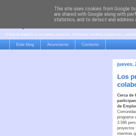
This site uses cookies from Google to 
are shared with Google along with per
es por madrid
statistics, and to detect and address 
El blog de Madrid y su actualidad, proyectos, transporte, movilidad, arquitectura, partici
Este blog
Anunciarse
Contacto
jueves,
Los p
colab
Cerca de 
participa
de Emple
Comunidad
programa d
3.595 pers
proyectos 
mientras q