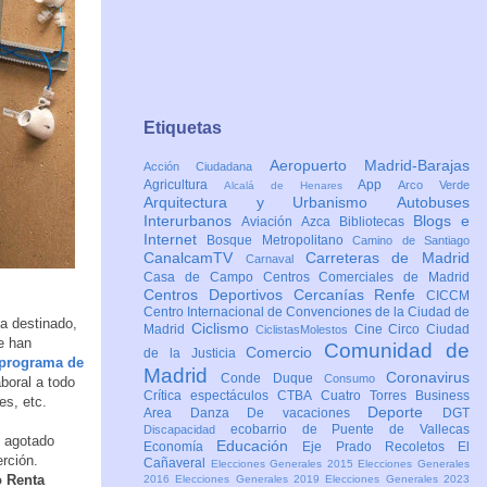
Etiquetas
Aeropuerto Madrid-Barajas
Acción Ciudadana
Agricultura
App
Arco Verde
Alcalá de Henares
Arquitectura y Urbanismo
Autobuses
Interurbanos
Blogs e
Aviación
Azca
Bibliotecas
Internet
Bosque Metropolitano
Camino de Santiago
CanalcamTV
Carreteras de Madrid
Carnaval
Casa de Campo
Centros Comerciales de Madrid
Centros Deportivos
Cercanías Renfe
CICCM
Centro Internacional de Convenciones de la Ciudad de
ha destinado,
Ciclismo
Madrid
Cine
Circo
Ciudad
CiclistasMolestos
e han
Comunidad de
Comercio
de la Justicia
programa de
Madrid
Coronavirus
Conde Duque
Consumo
boral a todo
Crítica espectáculos
CTBA Cuatro Torres Business
es, etc.
Deporte
Area
Danza
De vacaciones
DGT
ecobarrio de Puente de Vallecas
Discapacidad
n agotado
Educación
Economía
Eje Prado Recoletos
El
erción.
Cañaveral
Elecciones Generales 2015
Elecciones Generales
o Renta
2016
Elecciones Generales 2019
Elecciones Generales 2023