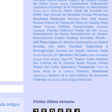
Palacio de Cibeles
Parque
Operación Mahou-Calderón
del Retiro
Parquímetros
Participación
Parque Ventas
ciudadana
Pasarelas M-30
Pasarelas río Manzanares
Paseo Verde del Suroeste A-5
Paseo de la Dirección
Personas
PDMC Plan Director de Movilidad Ciclista
Movilidad Reducida
Piscinas
Plan VIVE
Planes
Renove
Planos de Transporte
Plaza de España
Plaza
Política
Mayor
Promocionado
Podcast
Proyecto
Puentes históricos
Puerta del Sol
Canalejas
Rebajas
Remodelación de Atocha
Remodelación de Serrano
Renfe -
Remodelación Estadio Santiago Bernabéu
Adif
Reportajes en directo
Restaurantes en Madrid
Sanidad
Seguridad y
Revistas
San Isidro
Emergencias
Semana del Orgullo
Semana Santa
Servicios Sociales
Senda Real GR-124
Solar Decathlon
Teatro
Taxi-VTC
Teatro Auditorio
Europe 2010
Sorteos
San Lorenzo de El Escorial
Teatro Fernán Gómez
Transporte
Teatros del Canal
Telemadrid
Túnel de
Turismo
Valdebebas
Santa María de la Cabeza
Veranos de la Villa
Víctimas del terrorismo
Valdecarros
Vivienda
Zona Bajas Emisiones
Voluntarios
Visitas última semana
ada antigua
2
5
9
6
5
5