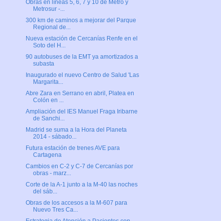
Obras en líneas 5, 6, 7 y 10 de Metro y
Metrosur -...
300 km de caminos a mejorar del Parque
Regional de...
Nueva estación de Cercanías Renfe en el
Soto del H...
90 autobuses de la EMT ya amortizados a
subasta
Inaugurado el nuevo Centro de Salud 'Las
Margarita...
Abre Zara en Serrano en abril, Platea en
Colón en ...
Ampliación del IES Manuel Fraga Iribarne
de Sanchi...
Madrid se suma a la Hora del Planeta
2014 - sábado...
Futura estación de trenes AVE para
Cartagena
Cambios en C-2 y C-7 de Cercanías por
obras - marz...
Corte de la A-1 junto a la M-40 las noches
del sáb...
Obras de los accesos a la M-607 para
Nuevo Tres Ca...