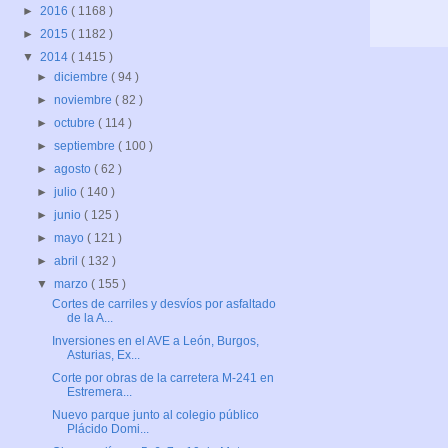
►
2016
( 1168 )
►
2015
( 1182 )
▼
2014
( 1415 )
►
diciembre
( 94 )
►
noviembre
( 82 )
►
octubre
( 114 )
►
septiembre
( 100 )
►
agosto
( 62 )
►
julio
( 140 )
►
junio
( 125 )
►
mayo
( 121 )
►
abril
( 132 )
▼
marzo
( 155 )
Cortes de carriles y desvíos por asfaltado
de la A...
Inversiones en el AVE a León, Burgos,
Asturias, Ex...
Corte por obras de la carretera M-241 en
Estremera...
Nuevo parque junto al colegio público
Plácido Domi...