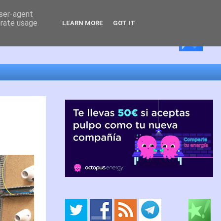
user-agent
erate usage
LEARN MORE
GOT IT