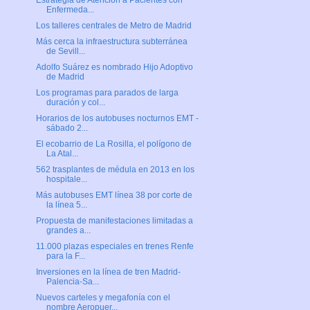
Estrategia de Atención a Pacientes con
Enfermeda...
Los talleres centrales de Metro de Madrid
Más cerca la infraestructura subterránea
de Sevill...
Adolfo Suárez es nombrado Hijo Adoptivo
de Madrid
Los programas para parados de larga
duración y col...
Horarios de los autobuses nocturnos EMT -
sábado 2...
El ecobarrio de La Rosilla, el polígono de
La Atal...
562 trasplantes de médula en 2013 en los
hospitale...
Más autobuses EMT línea 38 por corte de
la línea 5...
Propuesta de manifestaciones limitadas a
grandes a...
11.000 plazas especiales en trenes Renfe
para la F...
Inversiones en la línea de tren Madrid-
Palencia-Sa...
Nuevos carteles y megafonía con el
nombre Aeropuer...