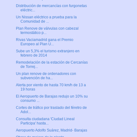
Distribución de mercancías con furgonetas
eléctric...
Un Nissan eléctrico a prueba para la
Comunidad de ...
Plan Renove de válvulas con cabezal
termostático p...
Rivas Vaciamadrid gana el Premio
Europeo al Plan U...
Sube un 5,3% el turismo extranjero en
febrero de 2014
Remodelación de la estación de Cercanías
de Torrej...
Un plan renove de ordenadores con
subvención de ha...
Alerta por viento de hasta 70 km/h de 13 a
19 horas
El Aeropuerto de Barajas redujo un 10% su
consumo ...
Cortes de tráfico por traslado del féretro de
Adol...
Consulta ciudadana 'Ciudad Lineal
Participa' hasta...
Aeropuerto Adolfo Suárez, Madrid- Barajas