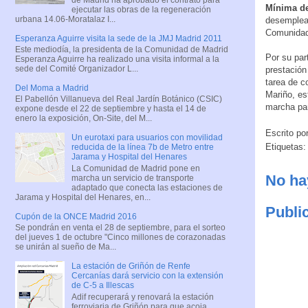
Mínima de
ejecutar las obras de la regeneración
urbana 14.06-Moratalaz I...
desemplea
Comunidad 
Esperanza Aguirre visita la sede de la JMJ Madrid 2011
Este mediodía, la presidenta de la Comunidad de Madrid
Por su par
Esperanza Aguirre ha realizado una visita informal a la
sede del Comité Organizador L...
prestación
tarea de c
Del Moma a Madrid
Mariño, es
El Pabellón Villanueva del Real Jardín Botánico (CSIC)
marcha par
expone desde el 22 de septiembre y hasta el 14 de
enero la exposición, On-Site, del M...
Escrito po
Un eurotaxi para usuarios con movilidad
Etiquetas
reducida de la línea 7b de Metro entre
Jarama y Hospital del Henares
La Comunidad de Madrid pone en
No ha
marcha un servicio de transporte
adaptado que conecta las estaciones de
Jarama y Hospital del Henares, en...
Publi
Cupón de la ONCE Madrid 2016
Se pondrán en venta el 28 de septiembre, para el sorteo
del jueves 1 de octubre "Cinco millones de corazonadas
se unirán al sueño de Ma...
La estación de Griñón de Renfe
Cercanías dará servicio con la extensión
de C-5 a Illescas
Adif recuperará y renovará la estación
ferroviaria de Griñón para que acoja