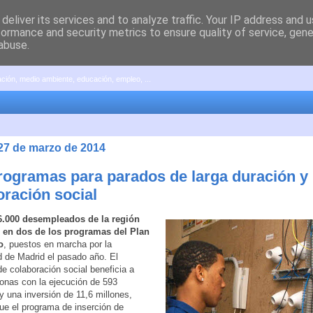
deliver its services and to analyze traffic. Your IP address and 
formance and security metrics to ensure quality of service, gen
abuse.
pación, medio ambiente, educación, empleo, ...
 27 de marzo de 2014
rogramas para parados de larga duración y
oración social
6.000 desempleados de la región
n en dos de los programas del Plan
o
, puestos en marcha por la
 de Madrid el pasado año. El
e colaboración social beneficia a
onas con la ejecución de 593
y una inversión de 11,6 millones,
ue el programa de inserción de