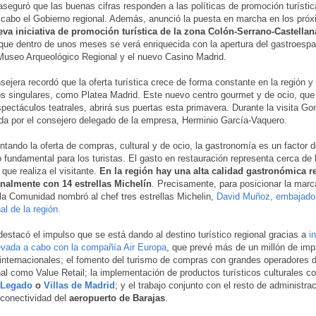
seguró que las buenas cifras responden a las políticas de promoción turístic
 cabo el Gobierno regional. Además, anunció la puesta en marcha en los pr
va iniciativa de promoción turística de la zona Colón-Serrano-Castellan
que dentro de unos meses se verá enriquecida con la apertura del gastroespac
useo Arqueológico Regional y el nuevo Casino Madrid.
sejera recordó que la oferta turística crece de forma constante en la región y
s singulares, como Platea Madrid. Este nuevo centro gourmet y de ocio, que
pectáculos teatrales, abrirá sus puertas esta primavera. Durante la visita G
 por el consejero delegado de la empresa, Herminio García-Vaquero.
ando la oferta de compras, cultural y de ocio, la gastronomía es un factor 
fundamental para los turistas. El gasto en restauración representa cerca de 
 que realiza el visitante.
En la región hay una alta calidad gastronómica r
onalmente con 14 estrellas Michelín
. Precisamente, para posicionar la mar
la Comunidad nombró al chef tres estrellas Michelin,
David Muñoz, embajado
al de la región.
estacó el impulso que se está dando al destino turístico regional gracias a
i
evada a cabo con la compañía Air Europa
, que prevé más de un millón de im
nternacionales; el fomento del turismo de compras con grandes operadores 
nal como Value Retail; la implementación de productos turísticos culturales 
 Legado
o
Villas de Madrid
; y el trabajo conjunto con el resto de administra
a conectividad del
aeropuerto de Barajas
.