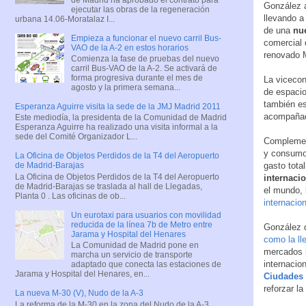
González a
ejecutar las obras de la regeneración
llevando a
urbana 14.06-Moratalaz I...
de una
nue
Empieza a funcionar el nuevo carril Bus-
comercial 
VAO de la A-2 en estos horarios
renovado M
Comienza la fase de pruebas del nuevo
carril Bus-VAO de la A-2. Se activará de
forma progresiva durante el mes de
La vicecon
agosto y la primera semana...
de espacio
también es
Esperanza Aguirre visita la sede de la JMJ Madrid 2011
acompañada
Este mediodía, la presidenta de la Comunidad de Madrid
Esperanza Aguirre ha realizado una visita informal a la
sede del Comité Organizador L...
Complement
y consumo 
La Oficina de Objetos Perdidos de la T4 del Aeropuerto
gasto total
de Madrid-Barajas
La Oficina de Objetos Perdidos de la T4 del Aeropuerto
internaci
de Madrid-Barajas se traslada al hall de Llegadas,
el mundo, 
Planta 0 . Las oficinas de ob...
internacion
Un eurotaxi para usuarios con movilidad
reducida de la línea 7b de Metro entre
González d
Jarama y Hospital del Henares
como la ll
La Comunidad de Madrid pone en
mercados i
marcha un servicio de transporte
internacio
adaptado que conecta las estaciones de
Jarama y Hospital del Henares, en...
Ciudades
reforzar l
La nueva M-30 (V), Nudo de la A-3
La reforma de la M-30 en la zona del Nudo de la A-3