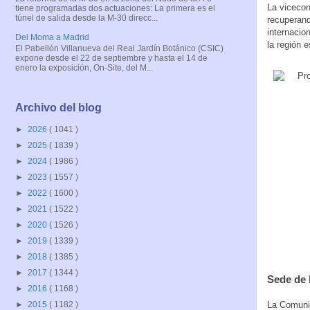
La vicecon
tiene programadas dos actuaciones: La primera es el
túnel de salida desde la M-30 direcc...
recuperand
internacio
Del Moma a Madrid
la región 
El Pabellón Villanueva del Real Jardín Botánico (CSIC)
expone desde el 22 de septiembre y hasta el 14 de
enero la exposición, On-Site, del M...
Archivo del blog
►
2026
( 1041 )
►
2025
( 1839 )
►
2024
( 1986 )
►
2023
( 1557 )
►
2022
( 1600 )
►
2021
( 1522 )
►
2020
( 1526 )
►
2019
( 1339 )
►
2018
( 1385 )
►
2017
( 1344 )
Sede de 
►
2016
( 1168 )
La Comunid
►
2015
( 1182 )