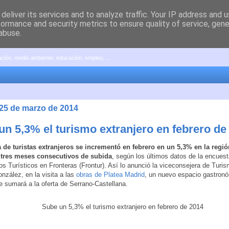
deliver its services and to analyze traffic. Your IP address and 
formance and security metrics to ensure quality of service, gen
abuse.
pación, medio ambiente, educación, empleo, ...
 25 de marzo de 2014
un 5,3% el turismo extranjero en febrero de
a de turistas extranjeros se incrementó en febrero en un 5,3% en la regió
tres meses consecutivos de subida
, según los últimos datos de la encues
s Turísticos en Fronteras (Frontur). Así lo anunció la viceconsejera de Turis
zález, en la visita a las
obras de Platea Madrid
, un nuevo espacio gastron
e sumará a la oferta de Serrano-Castellana.