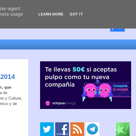
user-agent
erate usage
LEARN MORE
GOT IT
 2014
n, que
ta de
mo y Cultura,
ómico y de