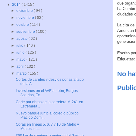
que organi
▼
2014
( 1415 )
La Cumbre 
►
diciembre
( 94 )
ciudades 
►
noviembre
( 82 )
►
octubre
( 114 )
La cita de
American E
►
septiembre
( 100 )
oportunidad
►
agosto
( 62 )
generación
►
julio
( 140 )
►
junio
( 125 )
Escrito po
Etiquetas
►
mayo
( 121 )
►
abril
( 132 )
No ha
▼
marzo
( 155 )
Cortes de carriles y desvíos por asfaltado
de la A...
Publi
Inversiones en el AVE a León, Burgos,
Asturias, Ex...
Corte por obras de la carretera M-241 en
Estremera...
Nuevo parque junto al colegio público
Plácido Domi...
Obras en líneas 5, 6, 7 y 10 de Metro y
Metrosur -...
300 km de caminos a mejorar del Parque