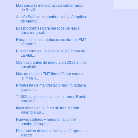
Más cerca la infraestructura subterránea
de Sevill...
Adolfo Suárez es nombrado Hijo Adoptivo
de Madrid
Los programas para parados de larga
duración y col...
Horarios de los autobuses nocturnos EMT -
sábado 2...
El ecobarrio de La Rosilla, el polígono de
La Atal...
562 trasplantes de médula en 2013 en los
hospitale...
Más autobuses EMT línea 38 por corte de
la línea 5...
Propuesta de manifestaciones limitadas a
grandes a...
11.000 plazas especiales en trenes Renfe
para la F...
Inversiones en la línea de tren Madrid-
Palencia-Sa...
Nuevos carteles y megafonía con el
nombre Aeropuer...
Distribución de mercancías con furgonetas
eléctric...