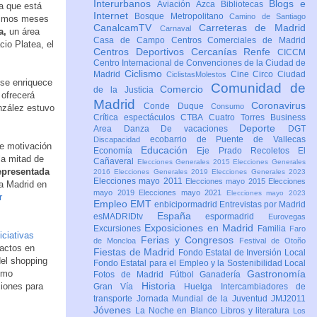
Interurbanos
Blogs e
Aviación
Azca
Bibliotecas
a que está
Internet
Bosque Metropolitano
Camino de Santiago
óximos meses
CanalcamTV
Carreteras de Madrid
Carnaval
a,
un área
Casa de Campo
Centros Comerciales de Madrid
io Platea, el
Centros Deportivos
Cercanías Renfe
CICCM
Centro Internacional de Convenciones de la Ciudad de
Ciclismo
Madrid
Cine
Circo
Ciudad
CiclistasMolestos
 se enriquece
Comunidad de
Comercio
de la Justicia
 ofrecerá
Madrid
Coronavirus
Conde Duque
Consumo
onzález estuvo
Crítica espectáculos
CTBA Cuatro Torres Business
Deporte
Area
Danza
De vacaciones
DGT
ecobarrio de Puente de Vallecas
Discapacidad
de motivación
Educación
Economía
Eje Prado Recoletos
El
la mitad de
Cañaveral
Elecciones Generales 2015
Elecciones Generales
epresentada
2016
Elecciones Generales 2019
Elecciones Generales 2023
Elecciones mayo 2011
Elecciones mayo 2015
Elecciones
ca Madrid en
mayo 2019
Elecciones mayo 2021
Elecciones mayo 2023
r
Empleo
EMT
enbicipormadrid
Entrevistas por Madrid
España
esMADRIDtv
espormadrid
Eurovegas
Exposiciones en Madrid
Excursiones
Familia
Faro
niciativas
Ferias y Congresos
de Moncloa
Festival de Otoño
pactos en
Fiestas de Madrid
Fondo Estatal de Inversión Local
del shopping
Fondo Estatal para el Empleo y la Sostenibilidad Local
como
Gastronomía
Fotos de Madrid
Fútbol
Ganadería
Historia
ciones para
Gran Vía
Huelga
Intercambiadores de
transporte
Jornada Mundial de la Juventud JMJ2011
Jóvenes
La Noche en Blanco
Libros y literatura
Los