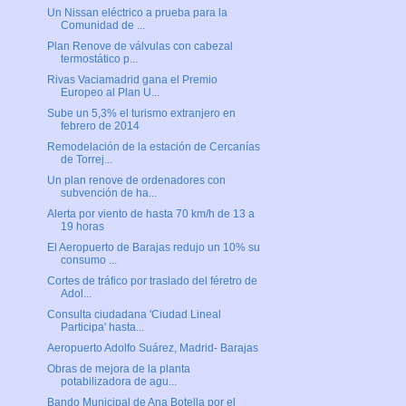
Un Nissan eléctrico a prueba para la
Comunidad de ...
Plan Renove de válvulas con cabezal
termostático p...
Rivas Vaciamadrid gana el Premio
Europeo al Plan U...
Sube un 5,3% el turismo extranjero en
febrero de 2014
Remodelación de la estación de Cercanías
de Torrej...
Un plan renove de ordenadores con
subvención de ha...
Alerta por viento de hasta 70 km/h de 13 a
19 horas
El Aeropuerto de Barajas redujo un 10% su
consumo ...
Cortes de tráfico por traslado del féretro de
Adol...
Consulta ciudadana 'Ciudad Lineal
Participa' hasta...
Aeropuerto Adolfo Suárez, Madrid- Barajas
Obras de mejora de la planta
potabilizadora de agu...
Bando Municipal de Ana Botella por el