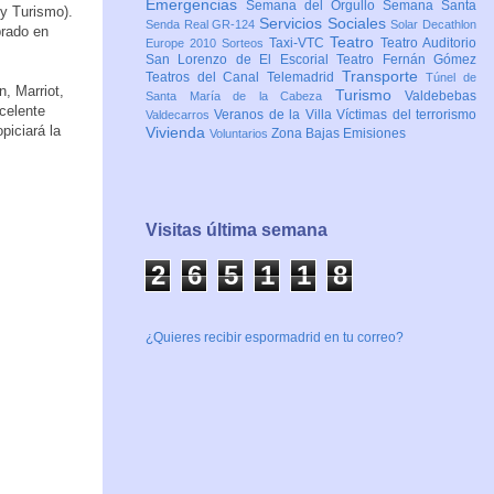
Emergencias
Semana del Orgullo
Semana Santa
y Turismo).
Servicios Sociales
Senda Real GR-124
Solar Decathlon
brado en
Teatro
Taxi-VTC
Teatro Auditorio
Europe 2010
Sorteos
San Lorenzo de El Escorial
Teatro Fernán Gómez
Transporte
Teatros del Canal
Telemadrid
Túnel de
n, Marriot,
Turismo
Valdebebas
Santa María de la Cabeza
celente
Veranos de la Villa
Víctimas del terrorismo
Valdecarros
piciará la
Vivienda
Zona Bajas Emisiones
Voluntarios
Visitas última semana
2
6
5
1
1
9
¿Quieres recibir espormadrid en tu correo?