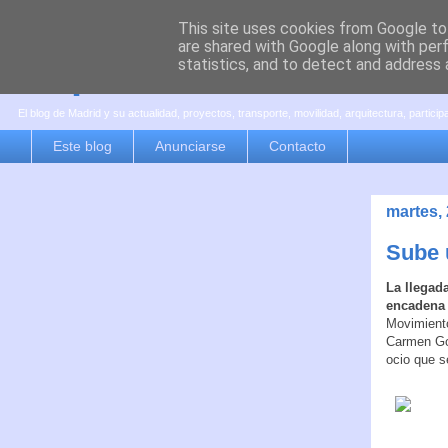
This site uses cookies from Google to 
are shared with Google along with per
es por madrid
statistics, and to detect and address 
El blog de Madrid y su actualidad, proyectos, transporte, movilidad, arquitectura, partici
Este blog
Anunciarse
Contacto
martes,
Sube 
La llegad
encadena 
Movimiento
Carmen Gon
ocio que s