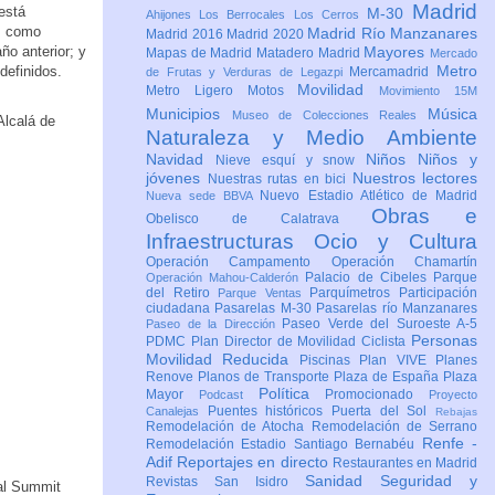
Madrid
 está
M-30
Ahijones
Los Berrocales
Los Cerros
es como
Madrid Río Manzanares
Madrid 2016
Madrid 2020
ño anterior; y
Mayores
Mapas de Madrid
Matadero Madrid
Mercado
Metro
definidos.
Mercamadrid
de Frutas y Verduras de Legazpi
Movilidad
Metro Ligero
Motos
Movimiento 15M
Municipios
Música
Museo de Colecciones Reales
Naturaleza y Medio Ambiente
Navidad
Niños
Niños y
Nieve esquí y snow
jóvenes
Nuestros lectores
Nuestras rutas en bici
Nuevo Estadio Atlético de Madrid
Nueva sede BBVA
Obras e
Obelisco de Calatrava
Infraestructuras
Ocio y Cultura
Operación Campamento
Operación Chamartín
Palacio de Cibeles
Parque
Operación Mahou-Calderón
del Retiro
Parquímetros
Participación
Parque Ventas
ciudadana
Pasarelas M-30
Pasarelas río Manzanares
Paseo Verde del Suroeste A-5
Paseo de la Dirección
Personas
PDMC Plan Director de Movilidad Ciclista
Movilidad Reducida
Piscinas
Plan VIVE
Planes
Renove
Planos de Transporte
Plaza de España
Plaza
Política
Mayor
Promocionado
Podcast
Proyecto
Puentes históricos
Puerta del Sol
Canalejas
Rebajas
Remodelación de Atocha
Remodelación de Serrano
Renfe -
Remodelación Estadio Santiago Bernabéu
Adif
Reportajes en directo
Restaurantes en Madrid
Sanidad
Seguridad y
Revistas
San Isidro
bal Summit