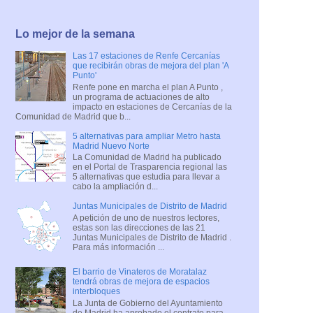
Lo mejor de la semana
Las 17 estaciones de Renfe Cercanías
que recibirán obras de mejora del plan 'A
Punto'
Renfe pone en marcha el plan A Punto ,
un programa de actuaciones de alto
impacto en estaciones de Cercanías de la
Comunidad de Madrid que b...
5 alternativas para ampliar Metro hasta
Madrid Nuevo Norte
La Comunidad de Madrid ha publicado
en el Portal de Trasparencia regional las
5 alternativas que estudia para llevar a
cabo la ampliación d...
Juntas Municipales de Distrito de Madrid
A petición de uno de nuestros lectores,
estas son las direcciones de las 21
Juntas Municipales de Distrito de Madrid .
Para más información ...
El barrio de Vinateros de Moratalaz
tendrá obras de mejora de espacios
interbloques
La Junta de Gobierno del Ayuntamiento
de Madrid ha aprobado el contrato para