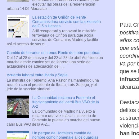
ejecutar las obras de la regeneración
urbana 14.06-Moratalaz I...
La estación de Griñón de Renfe
Cercanías dará servicio con la extensión
Para Cr
de C-5 a Illescas
Adif recuperará y renovará la estación
positiv
ferroviaria de Griñón para que acoja
años co
servicios de Cercanías Madrid y facilite
así el acceso de sus ci...
que est
Cambio de horarios en trenes Renfe de León por obras
coordin
Del 17 al 28 de marzo y del 22 al 28 de abril Adif tiene en
marcha desde comienzos de febrero una serie de
va por 
actuaciones de adecuación de l...
que se 
Acuerdo laboral entre Iberia y Sepla
infrac
La ministra de Fomento, Ana Pastor, ha mantenido una
reunión con el presidente de Iberia, Luis Gallego, y el
alcanz
jefe de la sección sindical ...
La Comunidad reclama a Fomento el
Destaca
funcionamiento del carril Bus VAO de la
A-2
delitos
La Comunidad de Madrid ha vuelto a
reclamar una vez más al ministerio de
sustrac
Fomento la puesta en marcha del nuevo
carril Bus VAO de la A-2...
violenc
han in
Un parque de Hortaleza cambia de
nombre como homenaje a los guardias