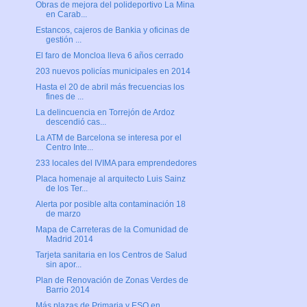
Obras de mejora del polideportivo La Mina
en Carab...
Estancos, cajeros de Bankia y oficinas de
gestión ...
El faro de Moncloa lleva 6 años cerrado
203 nuevos policías municipales en 2014
Hasta el 20 de abril más frecuencias los
fines de ...
La delincuencia en Torrejón de Ardoz
descendió cas...
La ATM de Barcelona se interesa por el
Centro Inte...
233 locales del IVIMA para emprendedores
Placa homenaje al arquitecto Luis Sainz
de los Ter...
Alerta por posible alta contaminación 18
de marzo
Mapa de Carreteras de la Comunidad de
Madrid 2014
Tarjeta sanitaria en los Centros de Salud
sin apor...
Plan de Renovación de Zonas Verdes de
Barrio 2014
Más plazas de Primaria y ESO en