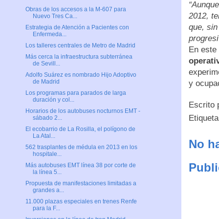
“Aunque 
Obras de los accesos a la M-607 para
2012, te
Nuevo Tres Ca...
que, sin
Estrategia de Atención a Pacientes con
Enfermeda...
progresi
Los talleres centrales de Metro de Madrid
En este 
Más cerca la infraestructura subterránea
operati
de Sevill...
experime
Adolfo Suárez es nombrado Hijo Adoptivo
de Madrid
y ocupa
Los programas para parados de larga
duración y col...
Escrito
Horarios de los autobuses nocturnos EMT -
Etiquet
sábado 2...
El ecobarrio de La Rosilla, el polígono de
La Atal...
No ha
562 trasplantes de médula en 2013 en los
hospitale...
Publi
Más autobuses EMT línea 38 por corte de
la línea 5...
Propuesta de manifestaciones limitadas a
grandes a...
11.000 plazas especiales en trenes Renfe
para la F...