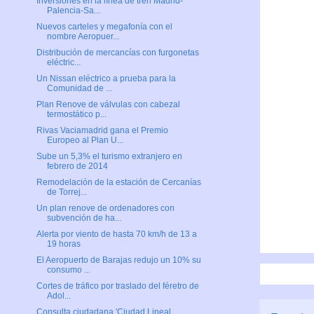
Inversiones en la línea de tren Madrid-
Palencia-Sa...
Nuevos carteles y megafonía con el
nombre Aeropuer...
Distribución de mercancías con furgonetas
eléctric...
Un Nissan eléctrico a prueba para la
Comunidad de ...
Plan Renove de válvulas con cabezal
termostático p...
Rivas Vaciamadrid gana el Premio
Europeo al Plan U...
Sube un 5,3% el turismo extranjero en
febrero de 2014
Remodelación de la estación de Cercanías
de Torrej...
Un plan renove de ordenadores con
subvención de ha...
Alerta por viento de hasta 70 km/h de 13 a
19 horas
El Aeropuerto de Barajas redujo un 10% su
consumo ...
Cortes de tráfico por traslado del féretro de
Adol...
Consulta ciudadana 'Ciudad Lineal