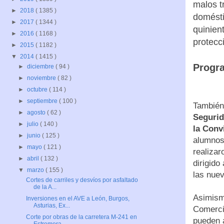
malos tr
►
2018
( 1385 )
domésti
►
2017
( 1344 )
quinien
►
2016
( 1168 )
protecc
►
2015
( 1182 )
▼
2014
( 1415 )
Progr
►
diciembre
( 94 )
►
noviembre
( 82 )
►
octubre
( 114 )
►
septiembre
( 100 )
También 
►
agosto
( 62 )
Seguri
►
julio
( 140 )
la Conv
►
junio
( 125 )
alumnos
►
mayo
( 121 )
realizar
►
abril
( 132 )
dirigido
▼
marzo
( 155 )
las nuev
Cortes de carriles y desvíos por asfaltado
de la A...
Asimism
Inversiones en el AVE a León, Burgos,
Asturias, Ex...
Comercio
Corte por obras de la carretera M-241 en
pueden a