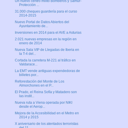
Un nuevo centro mixto Bomberos y Samur-
Protección ...
31.000 cheques guardería para el curso
2014-2015
Nuevo Portal de Datos Abiertos del
Ayuntamiento de...
Inversiones en 2014 para el AVE a Asturias
2.021 nuevas empresas en la región en
enero de 2014
Nueva Sala VIP de Llegadas de Iberia en
la T-4 del...
Cortada la carretera M-221 al tráfico en
Valdarace...
La EMT vende antiguas expendedoras de
billetes por...
Reforestación del Monte de Los
Almorchones en el P...
El Prado, el Reina Sofía y Matadero son
las instit...
Nueva ruta a Viena operada por NIKI
desde el Aerop...
Mejora de la Accesibilidad en el Metro en
2014 y 2015
X aniversario de los atentados terroristas
del 11 ...