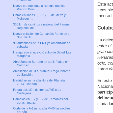
Estremera...
Esta act
Nuevo parque junto al colegio público
sensible
Plácido Domi...
mercadi
Obras en líneas 5, 6, 7 y 10 de Metro y
Metrosur -...
300 km de caminos a mejorar del Parque
Colabo
Regional de...
Nueva estación de Cercanías Renfe en el
Soto del H...
La dele
90 autobuses de la EMT ya amortizados a
entre el
subasta
gran ci
Inaugurado el nuevo Centro de Salud 'Las
Margarita...
Henares
Abre Zara en Serrano en abril, Platea en
ocio, co
Colón en ...
suma de
Ampliación del IES Manuel Fraga Iribarne
de Sanchi...
En este 
Madrid se suma a la Hora del Planeta
2014 - sábado...
Naciona
Futura estación de trenes AVE para
partici
Cartagena
delincu
Cambios en C-2 y C-7 de Cercanías por
obras - marz...
ciudadan
Corte de la A-1 junto a la M-40 las noches
del sáb...