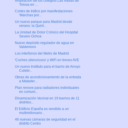
Ampliación de los colegios Las Navas de
Tolosa en ...
Cortes de tráfico por manifestaciones
'Marchas por...
Un nuevo parque para Madrid desde
verano: la Quint...
La Unidad de Dolor Crónico del Hospital
Severo Ochoa
Nuevo depósito regulador de agua en
Valdemoro
Los interfonos del Metro de Madrid
'Coches silenciosos' y WiFi en trenes AVE
Un nuevo Instituto para el barrio de Arroyo
Culebr...
Obras de acondicionamiento de la entrada
a Matader...
Plan renove para radiadores individuales
en comuni...
Dinamización Vecinal en 19 barrios de 11
distritos...
El Edificio España es vendido a un
multimillonario...
46 nuevas cámaras de seguridad en el
distrito Centro