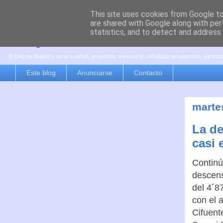
This site uses cookies from Google to 
are shared with Google along with per
es por madrid
statistics, and to detect and address
El blog de Madrid y su actualidad, proyectos, transporte, movilidad, arquitectura, partici
Este blog
Anunciarse
Contacto
marte
La de
casi 
Continú
descens
del 4´8
con el 
Cifuente