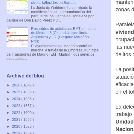
manteni
civiles fallecidos en Barbate
La Junta de Gobierno ha aprobado la
zonas d
modificación de la denominación del
parque de los Llanos de Hortaleza por
parque de Don David Pérez y D...
Paralel
Recorridos de autobuses EMT por corte
vivien
de Metro L-6 (Ciudad Universitaria -
Argüelles) y L-7 (Gregorio Marañón -
ocupaci
Pitis)
las nue
El Ayuntamiento de Madrid pondrá en
marcha, a través de la Empresa Municipal
delitos 
de Transportes de Madrid (EMT Madrid), dos servicios
especiales...
La posi
Archivo del blog
situaci
eficaci
►
2026
( 1047 )
en el to
►
2025
( 1839 )
►
2024
( 1986 )
La dele
►
2023
( 1557 )
►
2022
( 1600 )
trabajo
►
2021
( 1522 )
Unidad 
►
2020
( 1526 )
Nacion
►
2019
( 1339 )