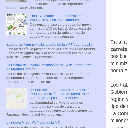
ejecutar las obras de la regeneración
urbana 14.06-Moratalaz I...
Empieza a funcionar el nuevo carril Bus-
VAO de la A-2 en estos horarios
Comienza la fase de pruebas del nuevo
carril Bus-VAO de la A-2. Se activará de
forma progresiva durante el mes de
agosto y la primera semana...
Para la
Esperanza Aguirre visita la sede de la JMJ Madrid 2011
carrete
Este mediodía, la presidenta de la Comunidad de Madrid
Esperanza Aguirre ha realizado una visita informal a la
posible
sede del Comité Organizador L...
minimiz
La Oficina de Objetos Perdidos de la T4 del Aeropuerto
de Madrid-Barajas
por la A
La Oficina de Objetos Perdidos de la T4 del Aeropuerto
de Madrid-Barajas se traslada al hall de Llegadas,
Planta 0 . Las oficinas de ob...
Los tra
Un eurotaxi para usuarios con movilidad
Gobiern
reducida de la línea 7b de Metro entre
Jarama y Hospital del Henares
región y
La Comunidad de Madrid pone en
tipo de
marcha un servicio de transporte
adaptado que conecta las estaciones de
La Comu
Jarama y Hospital del Henares, en...
millone
La nueva M-30 (V), Nudo de la A-3
tareas.
La reforma de la M-30 en la zona del Nudo de la A-3