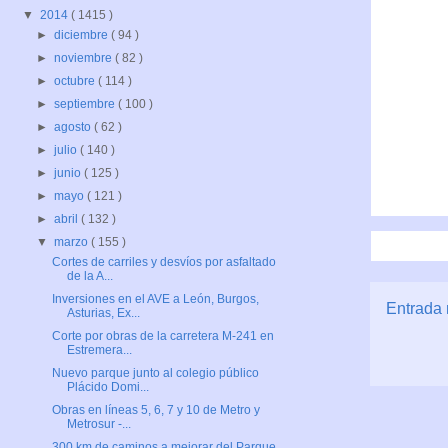
▼
2014
( 1415 )
►
diciembre
( 94 )
►
noviembre
( 82 )
►
octubre
( 114 )
►
septiembre
( 100 )
►
agosto
( 62 )
►
julio
( 140 )
►
junio
( 125 )
►
mayo
( 121 )
►
abril
( 132 )
▼
marzo
( 155 )
Cortes de carriles y desvíos por asfaltado
de la A...
Inversiones en el AVE a León, Burgos,
Entrada 
Asturias, Ex...
Corte por obras de la carretera M-241 en
Estremera...
Nuevo parque junto al colegio público
Plácido Domi...
Obras en líneas 5, 6, 7 y 10 de Metro y
Metrosur -...
300 km de caminos a mejorar del Parque