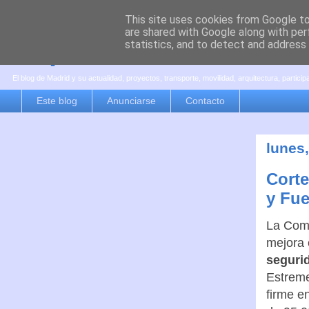
This site uses cookies from Google to 
are shared with Google along with per
es por madrid
statistics, and to detect and address
El blog de Madrid y su actualidad, proyectos, transporte, movilidad, arquitectura, partici
Este blog
Anunciarse
Contacto
lunes
Corte
y Fue
La Comu
mejora 
segurid
Estreme
firme e