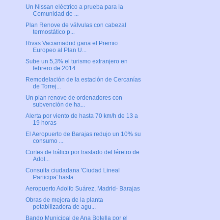
Un Nissan eléctrico a prueba para la
Comunidad de ...
Plan Renove de válvulas con cabezal
termostático p...
Rivas Vaciamadrid gana el Premio
Europeo al Plan U...
Sube un 5,3% el turismo extranjero en
febrero de 2014
Remodelación de la estación de Cercanías
de Torrej...
Un plan renove de ordenadores con
subvención de ha...
Alerta por viento de hasta 70 km/h de 13 a
19 horas
El Aeropuerto de Barajas redujo un 10% su
consumo ...
Cortes de tráfico por traslado del féretro de
Adol...
Consulta ciudadana 'Ciudad Lineal
Participa' hasta...
Aeropuerto Adolfo Suárez, Madrid- Barajas
Obras de mejora de la planta
potabilizadora de agu...
Bando Municipal de Ana Botella por el