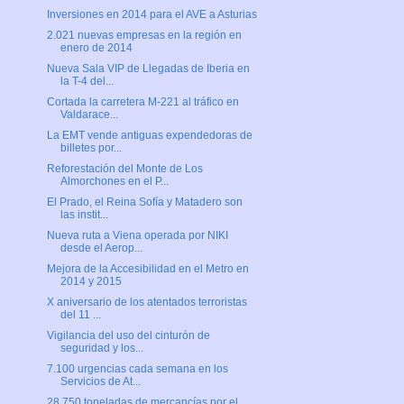
Inversiones en 2014 para el AVE a Asturias
2.021 nuevas empresas en la región en
enero de 2014
Nueva Sala VIP de Llegadas de Iberia en
la T-4 del...
Cortada la carretera M-221 al tráfico en
Valdarace...
La EMT vende antiguas expendedoras de
billetes por...
Reforestación del Monte de Los
Almorchones en el P...
El Prado, el Reina Sofía y Matadero son
las instit...
Nueva ruta a Viena operada por NIKI
desde el Aerop...
Mejora de la Accesibilidad en el Metro en
2014 y 2015
X aniversario de los atentados terroristas
del 11 ...
Vigilancia del uso del cinturón de
seguridad y los...
7.100 urgencias cada semana en los
Servicios de At...
28.750 toneladas de mercancías por el