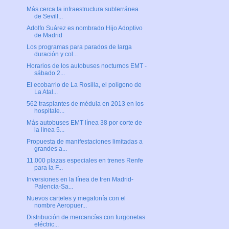
Más cerca la infraestructura subterránea
de Sevill...
Adolfo Suárez es nombrado Hijo Adoptivo
de Madrid
Los programas para parados de larga
duración y col...
Horarios de los autobuses nocturnos EMT -
sábado 2...
El ecobarrio de La Rosilla, el polígono de
La Atal...
562 trasplantes de médula en 2013 en los
hospitale...
Más autobuses EMT línea 38 por corte de
la línea 5...
Propuesta de manifestaciones limitadas a
grandes a...
11.000 plazas especiales en trenes Renfe
para la F...
Inversiones en la línea de tren Madrid-
Palencia-Sa...
Nuevos carteles y megafonía con el
nombre Aeropuer...
Distribución de mercancías con furgonetas
eléctric...