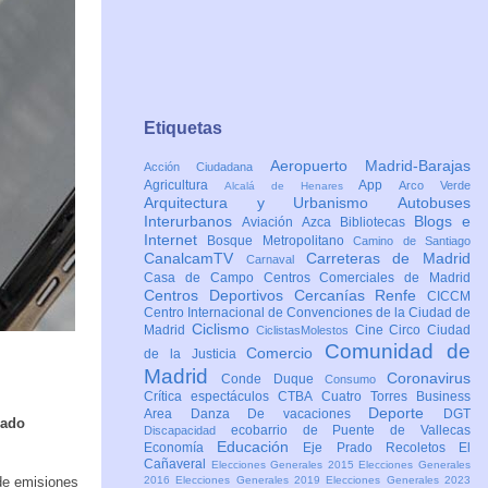
Etiquetas
Aeropuerto Madrid-Barajas
Acción Ciudadana
Agricultura
App
Arco Verde
Alcalá de Henares
Arquitectura y Urbanismo
Autobuses
Interurbanos
Blogs e
Aviación
Azca
Bibliotecas
Internet
Bosque Metropolitano
Camino de Santiago
CanalcamTV
Carreteras de Madrid
Carnaval
Casa de Campo
Centros Comerciales de Madrid
Centros Deportivos
Cercanías Renfe
CICCM
Centro Internacional de Convenciones de la Ciudad de
Ciclismo
Madrid
Cine
Circo
Ciudad
CiclistasMolestos
Comunidad de
Comercio
de la Justicia
Madrid
Coronavirus
Conde Duque
Consumo
Crítica espectáculos
CTBA Cuatro Torres Business
Deporte
Area
Danza
De vacaciones
DGT
lado
ecobarrio de Puente de Vallecas
Discapacidad
Educación
Economía
Eje Prado Recoletos
El
Cañaveral
Elecciones Generales 2015
Elecciones Generales
 de emisiones
2016
Elecciones Generales 2019
Elecciones Generales 2023