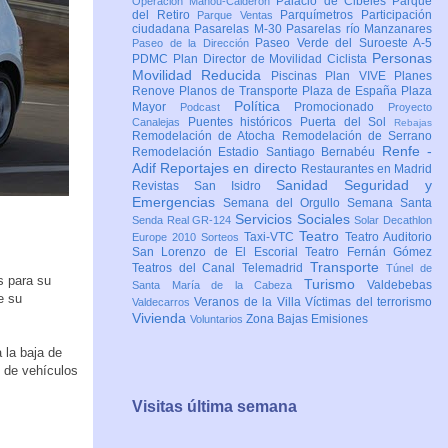
Palacio de Cibeles
Parque
Operación Mahou-Calderón
del Retiro
Parquímetros
Participación
Parque Ventas
ciudadana
Pasarelas M-30
Pasarelas río Manzanares
Paseo Verde del Suroeste A-5
Paseo de la Dirección
Personas
PDMC Plan Director de Movilidad Ciclista
Movilidad Reducida
Piscinas
Plan VIVE
Planes
Renove
Planos de Transporte
Plaza de España
Plaza
Política
Mayor
Promocionado
Podcast
Proyecto
Puentes históricos
Puerta del Sol
Canalejas
Rebajas
Remodelación de Atocha
Remodelación de Serrano
Renfe -
Remodelación Estadio Santiago Bernabéu
Adif
Reportajes en directo
Restaurantes en Madrid
Sanidad
Seguridad y
Revistas
San Isidro
Emergencias
Semana del Orgullo
Semana Santa
Servicios Sociales
Senda Real GR-124
Solar Decathlon
Teatro
Taxi-VTC
Teatro Auditorio
Europe 2010
Sorteos
San Lorenzo de El Escorial
Teatro Fernán Gómez
Transporte
Teatros del Canal
Telemadrid
Túnel de
s para su
Turismo
Valdebebas
Santa María de la Cabeza
e su
Veranos de la Villa
Víctimas del terrorismo
Valdecarros
Vivienda
Zona Bajas Emisiones
Voluntarios
 la baja de
o de vehículos
Visitas última semana