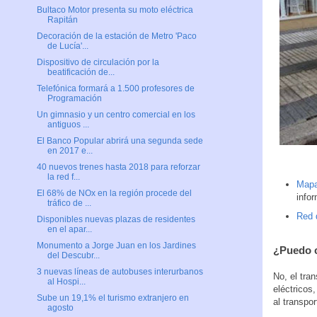
Bultaco Motor presenta su moto eléctrica
Rapitán
Decoración de la estación de Metro 'Paco
de Lucía'...
Dispositivo de circulación por la
beatificación de...
Telefónica formará a 1.500 profesores de
Programación
Un gimnasio y un centro comercial en los
antiguos ...
El Banco Popular abrirá una segunda sede
en 2017 e...
40 nuevos trenes hasta 2018 para reforzar
la red f...
Mapa
El 68% de NOx en la región procede del
info
tráfico de ...
Red 
Disponibles nuevas plazas de residentes
en el apar...
Monumento a Jorge Juan en los Jardines
¿Puedo ci
del Descubr...
3 nuevas líneas de autobuses interurbanos
No, el tra
al Hospi...
eléctricos
Sube un 19,1% el turismo extranjero en
al transpor
agosto