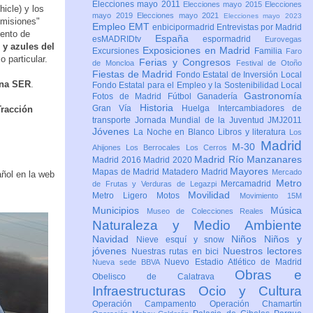
Elecciones mayo 2011
Elecciones mayo 2015
Elecciones
icle) y los
mayo 2019
Elecciones mayo 2021
Elecciones mayo 2023
Emisiones"
Empleo
EMT
enbicipormadrid
Entrevistas por Madrid
iento de
España
esMADRIDtv
espormadrid
Eurovegas
 y azules del
Exposiciones en Madrid
Excursiones
Familia
Faro
 particular.
Ferias y Congresos
de Moncloa
Festival de Otoño
Fiestas de Madrid
Fondo Estatal de Inversión Local
ona SER
.
Fondo Estatal para el Empleo y la Sostenibilidad Local
Gastronomía
Fotos de Madrid
Fútbol
Ganadería
Historia
Gran Vía
Huelga
Intercambiadores de
Tracción
transporte
Jornada Mundial de la Juventud JMJ2011
Jóvenes
La Noche en Blanco
Libros y literatura
Los
Madrid
M-30
Ahijones
Los Berrocales
Los Cerros
Madrid Río Manzanares
Madrid 2016
Madrid 2020
Mayores
Mapas de Madrid
Matadero Madrid
Mercado
añol en la web
Metro
Mercamadrid
de Frutas y Verduras de Legazpi
Movilidad
Metro Ligero
Motos
Movimiento 15M
Municipios
Música
Museo de Colecciones Reales
Naturaleza y Medio Ambiente
Navidad
Niños
Niños y
Nieve esquí y snow
jóvenes
Nuestros lectores
Nuestras rutas en bici
Nuevo Estadio Atlético de Madrid
Nueva sede BBVA
Obras e
Obelisco de Calatrava
Infraestructuras
Ocio y Cultura
Operación Campamento
Operación Chamartín