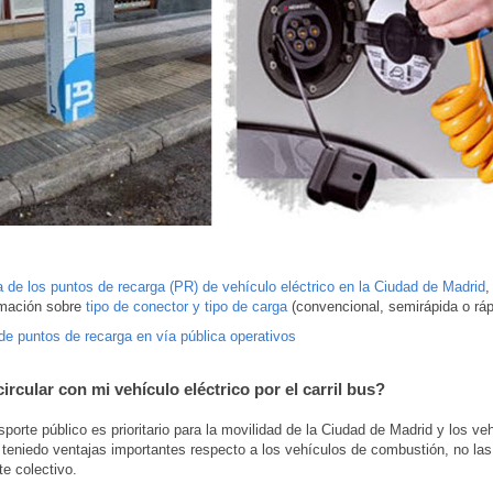
 de los puntos de recarga (PR) de vehículo eléctrico en la Ciudad de Madrid
,
rmación sobre
tipo de conector y tipo de carga
(convencional, semirápida o ráp
de puntos de recarga en vía pública operativos
rcular con mi vehículo eléctrico por el carril bus?
nsporte público es prioritario para la movilidad de la Ciudad de Madrid y los ve
, teniedo ventajas importantes respecto a los vehículos de combustión, no las 
te colectivo.