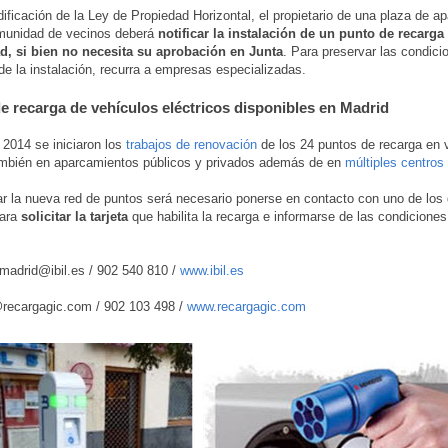
ificación de la Ley de Propiedad Horizontal, el propietario de una plaza de a
munidad de vecinos deberá
notificar la instalación de un punto de recarga 
, si bien no necesita su aprobación en Junta
. Para preservar las condici
de la instalación, recurra a empresas especializadas.
e recarga de vehículos eléctricos disponibles en Madrid
e 2014 se iniciaron los
trabajos de renovación
de los 24 puntos de recarga en v
ambién en aparcamientos públicos y privados además de en
múltiples centros
zar la nueva red de puntos será necesario ponerse en contacto con uno de los
para
solicitar la tarjeta
que habilita la recarga e informarse de las condiciones 
smadrid@ibil.es / 902 540 810 /
www.ibil.es
@recargagic.com / 902 103 498 /
www.recargagic.com