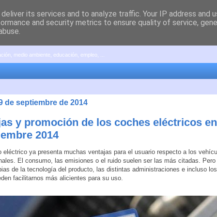
deliver its services and to analyze traffic. Your IP address and 
formance and security metrics to ensure quality of service, gen
abuse.
pación, medio ambiente, educación, empleo, ...
29 de septiembre de 2014
jas y promoción de los coches eléctricos e
tiembre 2014
o eléctrico ya presenta muchas ventajas para el usuario respecto a los vehíc
ales. El consumo, las emisiones o el ruido suelen ser las más citadas. Per
pias de la tecnología del producto, las distintas administraciones e incluso lo
eden facilitarnos más alicientes para su uso.