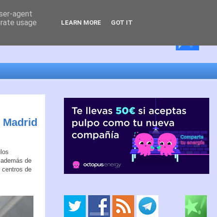
user-agent
erate usage
LEARN MORE
GOT IT
n Madrid
ulos
o además de
s centros de