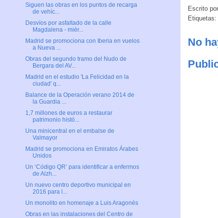
Siguen las obras en los puntos de recarga
Escrito po
de vehíc...
Etiquetas
Desvíos por asfaltado de la calle
Magdalena - miér...
No ha
Madrid se promociona con Iberia en vuelos
a Nueva ...
Obras del segundo tramo del Nudo de
Publi
Bergara del AV...
Madrid en el estudio 'La Felicidad en la
ciudad' q...
Balance de la Operación verano 2014 de
la Guardia ...
1,7 millones de euros a restaurar
patrimonio histó...
Una minicentral en el embalse de
Valmayor
Madrid se promociona en Emiratos Árabes
Unidos
Un ‘Código QR’ para identificar a enfermos
de Alzh...
Un nuevo centro deportivo municipal en
2016 para l...
Un monolito en homenaje a Luis Aragonés
Obras en las instalaciones del Centro de