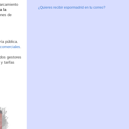
parcamiento
¿Quieres recibir espormadrid en tu correo?
a la
ones de
ía pública.
 comerciales
.
 dos gestores
y tarifas