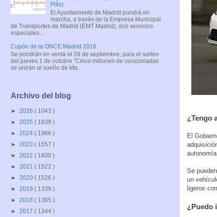
Pitis)
El Ayuntamiento de Madrid pondrá en
marcha, a través de la Empresa Municipal
de Transportes de Madrid (EMT Madrid), dos servicios
especiales...
Cupón de la ONCE Madrid 2016
Se pondrán en venta el 28 de septiembre, para el sorteo
del jueves 1 de octubre "Cinco millones de corazonadas
se unirán al sueño de Ma...
Archivo del blog
►
2026
( 1043 )
¿Tengo a
►
2025
( 1839 )
►
2024
( 1986 )
El Gobier
adquisició
►
2023
( 1557 )
autonomía 
►
2022
( 1600 )
►
2021
( 1522 )
Se pueden 
►
2020
( 1526 )
un vehícul
ligeros co
►
2019
( 1339 )
►
2018
( 1385 )
¿Puedo i
►
2017
( 1344 )