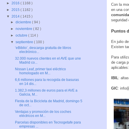
►
2016
( 1168 )
Con la mod
en una co
►
2015
( 1182 )
comunidad
▼
2014
( 1415 )
seguridad 
►
diciembre
( 94 )
►
noviembre
( 82 )
Puntos d
►
octubre
( 114 )
En julio d
▼
septiembre
( 100 )
Existen t
‘eBiblio’, descarga gratuita de libros
electrónico...
Para utili
32.000 nuevos clientes en el AVE que une
de carga 
Madrid co...
aplicables:
Nissan Leaf, primer taxi eléctrico
homologado en M...
IBIL
: alta
6,6 millones para la recogida de basuras
en 14 dis...
GIC
: info
1.382,3 millones de euros para el AVE a
Galicia, M...
Fiesta de la Bicicleta de Madrid, domingo 5
de oct...
Ventajas y promoción de los coches
eléctricos en M...
Parcelas disponibles en Tecnogetafe para
empresas ...