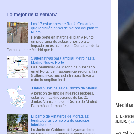
Lo mejor de la semana
Las 17 estaciones de Renfe Cercanías
que recibirán obras de mejora del plan 'A
Punto'
Renfe pone en marcha el plan A Punto ,
un programa de actuaciones de alto
impacto en estaciones de Cercanías de la
Comunidad de Madrid que b...
5 alternativas para ampliar Metro hasta
Madrid Nuevo Norte
La Comunidad de Madrid ha publicado
en el Portal de Trasparencia regional las
5 alternativas que estudia para llevar a
cabo la ampliación d...
Juntas Municipales de Distrito de Madrid
A petición de uno de nuestros lectores,
estas son las direcciones de las 21
Juntas Municipales de Distrito de Madrid .
Medidas 
Para más información ...
1. Exenció
El barrio de Vinateros de Moratalaz
tendrá obras de mejora de espacios
S.E.R.
(
au
interbloques
La Junta de Gobierno del Ayuntamiento
Los vehícu
de Madrid ha aprobado el contrato para