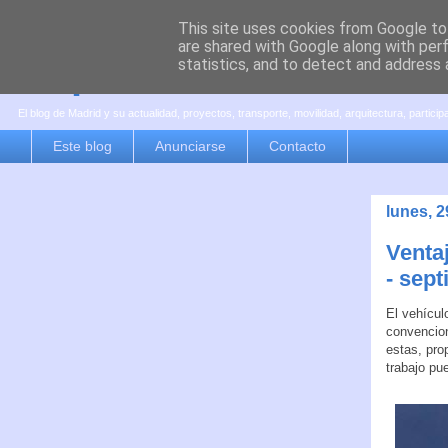
This site uses cookies from Google to 
are shared with Google along with per
es por madrid
statistics, and to detect and address 
El blog de Madrid y su actualidad, proyectos, transporte, movilidad, arquitectura, partici
Este blog
Anunciarse
Contacto
lunes, 
Venta
- sep
El vehícul
convencion
estas, pro
trabajo pu