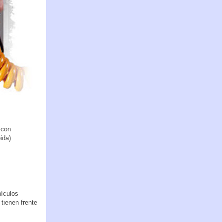
 con
ida)
hículos
tienen frente