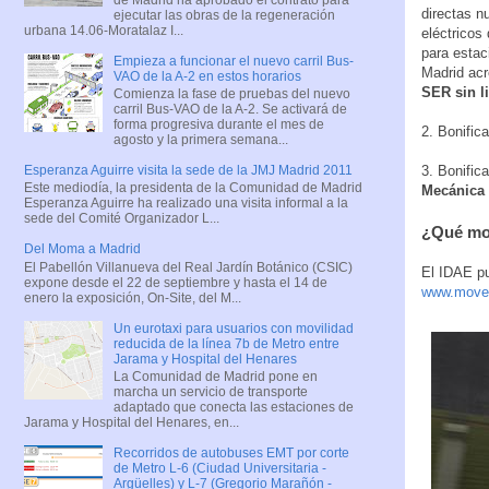
directas n
ejecutar las obras de la regeneración
urbana 14.06-Moratalaz I...
eléctricos
para estac
Empieza a funcionar el nuevo carril Bus-
Madrid acr
VAO de la A-2 en estos horarios
SER sin l
Comienza la fase de pruebas del nuevo
carril Bus-VAO de la A-2. Se activará de
forma progresiva durante el mes de
2. Bonific
agosto y la primera semana...
3. Bonific
Esperanza Aguirre visita la sede de la JMJ Madrid 2011
Este mediodía, la presidenta de la Comunidad de Madrid
Mecánica 
Esperanza Aguirre ha realizado una visita informal a la
sede del Comité Organizador L...
¿Qué mod
Del Moma a Madrid
El Pabellón Villanueva del Real Jardín Botánico (CSIC)
El IDAE pu
expone desde el 22 de septiembre y hasta el 14 de
www.move
enero la exposición, On-Site, del M...
Un eurotaxi para usuarios con movilidad
reducida de la línea 7b de Metro entre
Jarama y Hospital del Henares
La Comunidad de Madrid pone en
marcha un servicio de transporte
adaptado que conecta las estaciones de
Jarama y Hospital del Henares, en...
Recorridos de autobuses EMT por corte
de Metro L-6 (Ciudad Universitaria -
Argüelles) y L-7 (Gregorio Marañón -