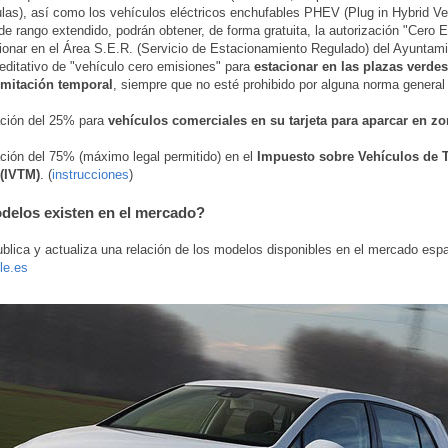
ulas), así como los vehículos eléctricos enchufables PHEV (Plug in Hybrid Veh
 de rango extendido, podrán obtener, de forma gratuita, la autorización "Cero 
ionar en el Área S.E.R. (Servicio de Estacionamiento Regulado) del Ayuntam
editativo de "vehículo cero emisiones" para
estacionar en las plazas verdes
imitación temporal
, siempre que no esté prohibido por alguna norma general o
ación del 25% para
vehículos comerciales en su tarjeta para aparcar en z
ación del 75% (máximo legal permitido) en el
Impuesto sobre Vehículos de 
(IVTM)
. (
instrucciones
)
elos existen en el mercado?
blica y actualiza una relación de los modelos disponibles en el mercado esp
le.es