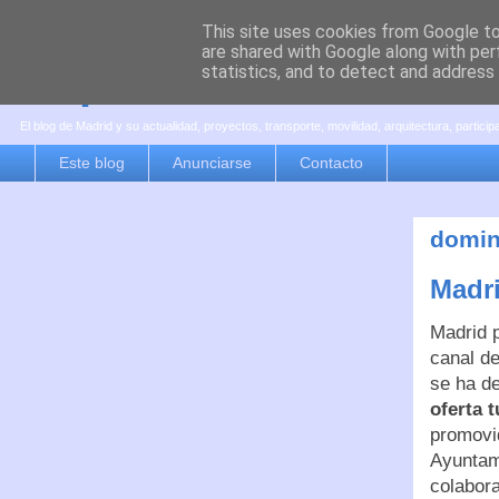
This site uses cookies from Google to 
are shared with Google along with per
es por madrid
statistics, and to detect and address
El blog de Madrid y su actualidad, proyectos, transporte, movilidad, arquitectura, partici
Este blog
Anunciarse
Contacto
domin
Madr
Madrid p
canal de
se ha de
oferta 
promovi
Ayuntami
colabora