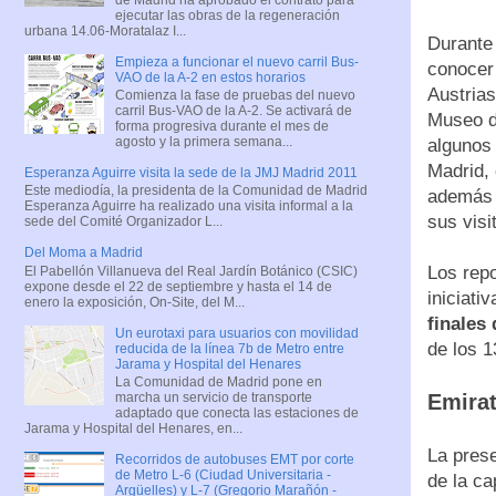
ejecutar las obras de la regeneración
urbana 14.06-Moratalaz I...
Durante 
Empieza a funcionar el nuevo carril Bus-
conocer 
VAO de la A-2 en estos horarios
Austrias
Comienza la fase de pruebas del nuevo
carril Bus-VAO de la A-2. Se activará de
Museo d
forma progresiva durante el mes de
agosto y la primera semana...
algunos 
Madrid, 
Esperanza Aguirre visita la sede de la JMJ Madrid 2011
Este mediodía, la presidenta de la Comunidad de Madrid
además 
Esperanza Aguirre ha realizado una visita informal a la
sus visi
sede del Comité Organizador L...
Del Moma a Madrid
Los repo
El Pabellón Villanueva del Real Jardín Botánico (CSIC)
expone desde el 22 de septiembre y hasta el 14 de
iniciati
enero la exposición, On-Site, del M...
finales
Un eurotaxi para usuarios con movilidad
de los 
reducida de la línea 7b de Metro entre
Jarama y Hospital del Henares
La Comunidad de Madrid pone en
Emira
marcha un servicio de transporte
adaptado que conecta las estaciones de
Jarama y Hospital del Henares, en...
La prese
Recorridos de autobuses EMT por corte
de Metro L-6 (Ciudad Universitaria -
de la ca
Argüelles) y L-7 (Gregorio Marañón -