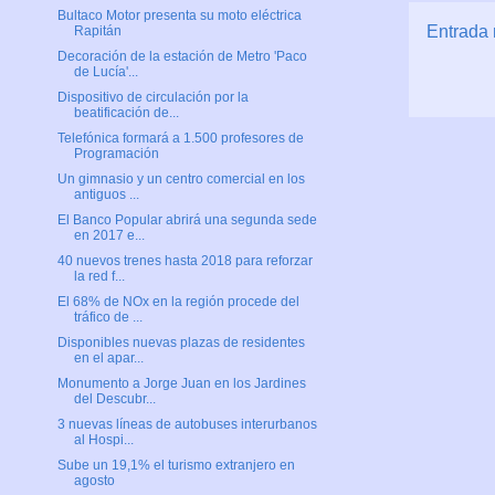
Bultaco Motor presenta su moto eléctrica
Entrada 
Rapitán
Decoración de la estación de Metro 'Paco
de Lucía'...
Dispositivo de circulación por la
beatificación de...
Telefónica formará a 1.500 profesores de
Programación
Un gimnasio y un centro comercial en los
antiguos ...
El Banco Popular abrirá una segunda sede
en 2017 e...
40 nuevos trenes hasta 2018 para reforzar
la red f...
El 68% de NOx en la región procede del
tráfico de ...
Disponibles nuevas plazas de residentes
en el apar...
Monumento a Jorge Juan en los Jardines
del Descubr...
3 nuevas líneas de autobuses interurbanos
al Hospi...
Sube un 19,1% el turismo extranjero en
agosto