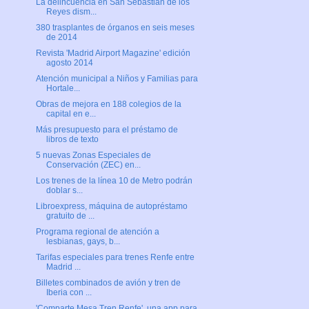
La delincuencia en San Sebastián de los
Reyes dism...
380 trasplantes de órganos en seis meses
de 2014
Revista 'Madrid Airport Magazine' edición
agosto 2014
Atención municipal a Niños y Familias para
Hortale...
Obras de mejora en 188 colegios de la
capital en e...
Más presupuesto para el préstamo de
libros de texto
5 nuevas Zonas Especiales de
Conservación (ZEC) en...
Los trenes de la línea 10 de Metro podrán
doblar s...
Libroexpress, máquina de autopréstamo
gratuito de ...
Programa regional de atención a
lesbianas, gays, b...
Tarifas especiales para trenes Renfe entre
Madrid ...
Billetes combinados de avión y tren de
Iberia con ...
'Comparte Mesa Tren Renfe', una app para