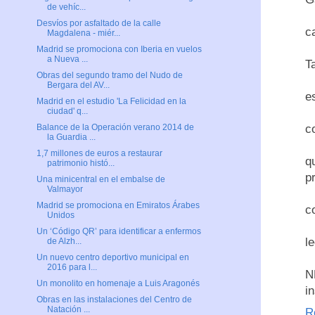
de vehíc...
Desvíos por asfaltado de la calle
c
Magdalena - miér...
Madrid se promociona con Iberia en vuelos
a Nueva ...
T
Obras del segundo tramo del Nudo de
Bergara del AV...
e
Madrid en el estudio 'La Felicidad en la
ciudad' q...
c
Balance de la Operación verano 2014 de
la Guardia ...
1,7 millones de euros a restaurar
q
patrimonio histó...
p
Una minicentral en el embalse de
Valmayor
Madrid se promociona en Emiratos Árabes
c
Unidos
Un ‘Código QR’ para identificar a enfermos
l
de Alzh...
Un nuevo centro deportivo municipal en
2016 para l...
N
Un monolito en homenaje a Luis Aragonés
i
Obras en las instalaciones del Centro de
Natación ...
R