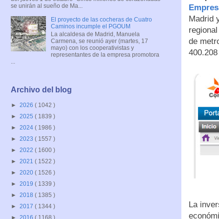
se unirán al sueño de Ma...
Empresa
Madrid y
El proyecto de las cocheras de Cuatro
Caminos incumple el PGOUM
regional
La alcaldesa de Madrid, Manuela
de metr
Carmena, se reunió ayer (martes, 17
mayo) con los cooperativistas y
400.208
representantes de la empresa promotora
...
Archivo del blog
►
2026
( 1042 )
►
2025
( 1839 )
►
2024
( 1986 )
►
2023
( 1557 )
►
2022
( 1600 )
►
2021
( 1522 )
►
2020
( 1526 )
►
2019
( 1339 )
►
2018
( 1385 )
La inver
►
2017
( 1344 )
económic
►
2016
( 1168 )