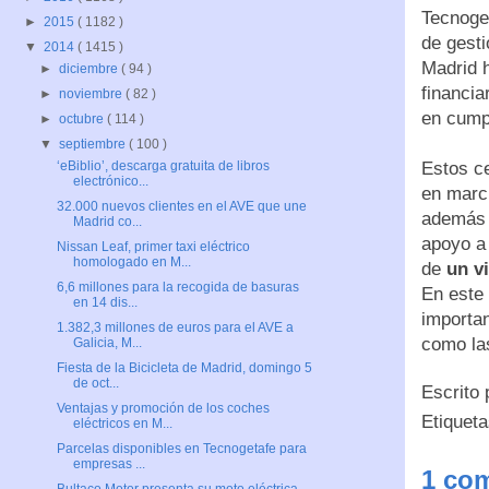
Tecnoget
►
2015
( 1182 )
de gesti
▼
2014
( 1415 )
Madrid 
►
diciembre
( 94 )
financia
►
noviembre
( 82 )
en cumpl
►
octubre
( 114 )
▼
septiembre
( 100 )
Estos ce
‘eBiblio’, descarga gratuita de libros
electrónico...
en marc
32.000 nuevos clientes en el AVE que une
además d
Madrid co...
apoyo a 
Nissan Leaf, primer taxi eléctrico
homologado en M...
de
un v
6,6 millones para la recogida de basuras
En este
en 14 dis...
importa
1.382,3 millones de euros para el AVE a
como la
Galicia, M...
Fiesta de la Bicicleta de Madrid, domingo 5
de oct...
Escrito
Ventajas y promoción de los coches
Etiquet
eléctricos en M...
Parcelas disponibles en Tecnogetafe para
empresas ...
1 com