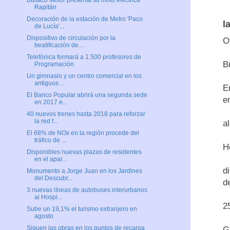
Bultaco Motor presenta su moto eléctrica
Rapitán
Decoración de la estación de Metro 'Paco
l
de Lucía'...
Dispositivo de circulación por la
O
beatificación de...
Telefónica formará a 1.500 profesores de
B
Programación
Un gimnasio y un centro comercial en los
antiguos ...
E
El Banco Popular abrirá una segunda sede
e
en 2017 e...
40 nuevos trenes hasta 2018 para reforzar
la red f...
a
El 68% de NOx en la región procede del
tráfico de ...
H
Disponibles nuevas plazas de residentes
en el apar...
d
Monumento a Jorge Juan en los Jardines
del Descubr...
d
3 nuevas líneas de autobuses interurbanos
al Hospi...
2
Sube un 19,1% el turismo extranjero en
agosto
Siguen las obras en los puntos de recarga
G