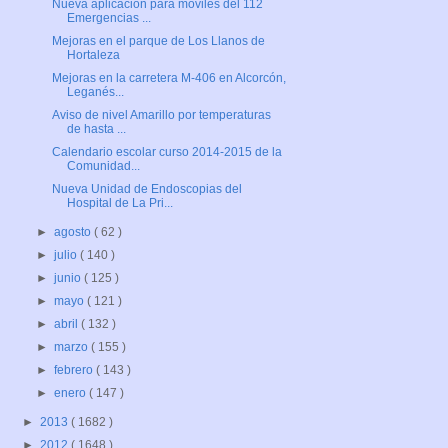
Nueva aplicación para móviles del 112
Emergencias ...
Mejoras en el parque de Los Llanos de
Hortaleza
Mejoras en la carretera M-406 en Alcorcón,
Leganés...
Aviso de nivel Amarillo por temperaturas
de hasta ...
Calendario escolar curso 2014-2015 de la
Comunidad...
Nueva Unidad de Endoscopias del
Hospital de La Pri...
►
agosto
( 62 )
►
julio
( 140 )
►
junio
( 125 )
►
mayo
( 121 )
►
abril
( 132 )
►
marzo
( 155 )
►
febrero
( 143 )
►
enero
( 147 )
►
2013
( 1682 )
►
2012
( 1648 )