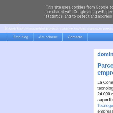
This site uses cookies from Google to 
are shared with Google along with per
es por madrid
statistics, and to detect and address
El blog de Madrid y su actualidad, proyectos, transporte, movilidad, arquitectura, partici
Este blog
Anunciarse
Contacto
domin
Parce
empr
La Comu
tecnolo
24.000 
superfi
Tecnoge
empresas