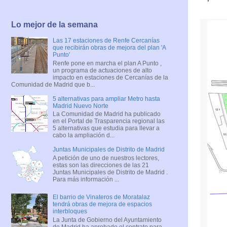
Lo mejor de la semana
Las 17 estaciones de Renfe Cercanías
que recibirán obras de mejora del plan 'A
Punto'
Renfe pone en marcha el plan A Punto ,
un programa de actuaciones de alto
impacto en estaciones de Cercanías de la
Comunidad de Madrid que b...
5 alternativas para ampliar Metro hasta
Madrid Nuevo Norte
La Comunidad de Madrid ha publicado
en el Portal de Trasparencia regional las
5 alternativas que estudia para llevar a
cabo la ampliación d...
Juntas Municipales de Distrito de Madrid
A petición de uno de nuestros lectores,
estas son las direcciones de las 21
Juntas Municipales de Distrito de Madrid .
Para más información ...
El barrio de Vinateros de Moratalaz
tendrá obras de mejora de espacios
interbloques
La Junta de Gobierno del Ayuntamiento
de Madrid ha aprobado el contrato para