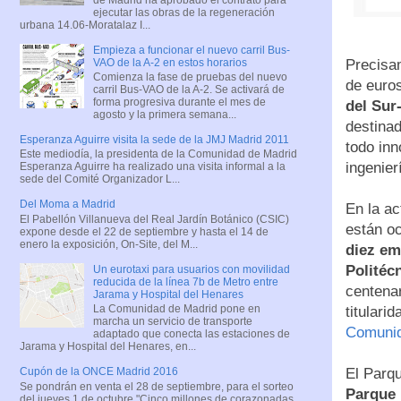
ejecutar las obras de la regeneración
urbana 14.06-Moratalaz I...
Empieza a funcionar el nuevo carril Bus-
VAO de la A-2 en estos horarios
Precisa
Comienza la fase de pruebas del nuevo
de euro
carril Bus-VAO de la A-2. Se activará de
forma progresiva durante el mes de
del Sur
agosto y la primera semana...
destina
Esperanza Aguirre visita la sede de la JMJ Madrid 2011
todo in
Este mediodía, la presidenta de la Comunidad de Madrid
ingenier
Esperanza Aguirre ha realizado una visita informal a la
sede del Comité Organizador L...
Del Moma a Madrid
En la ac
El Pabellón Villanueva del Real Jardín Botánico (CSIC)
están o
expone desde el 22 de septiembre y hasta el 14 de
enero la exposición, On-Site, del M...
diez em
Politéc
Un eurotaxi para usuarios con movilidad
reducida de la línea 7b de Metro entre
centenar
Jarama y Hospital del Henares
La Comunidad de Madrid pone en
titulari
marcha un servicio de transporte
Comunid
adaptado que conecta las estaciones de
Jarama y Hospital del Henares, en...
El Parqu
Cupón de la ONCE Madrid 2016
Se pondrán en venta el 28 de septiembre, para el sorteo
Parque 
del jueves 1 de octubre "Cinco millones de corazonadas