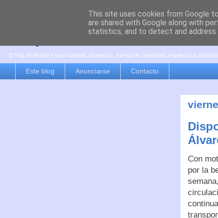
This site uses cookies from Google to 
are shared with Google along with per
es por madrid
statistics, and to detect and address
El blog de Madrid y su actualidad, proyectos, transporte, movilidad, arquitectura, partici
Este blog
Anunciarse
Contacto
viern
Dispo
Álvar
Con moti
por la b
semana, 
circulac
continua
transpor