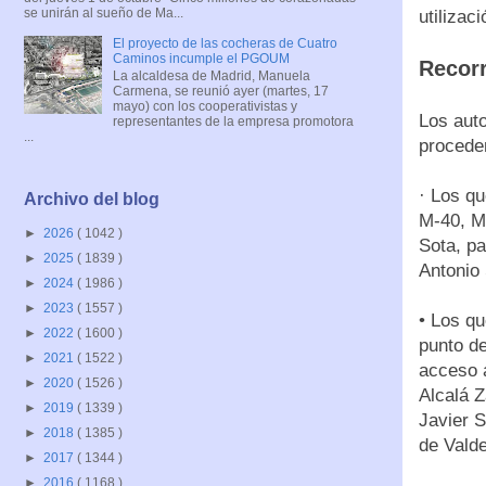
se unirán al sueño de Ma...
utilizac
El proyecto de las cocheras de Cuatro
Caminos incumple el PGOUM
Recor
La alcaldesa de Madrid, Manuela
Carmena, se reunió ayer (martes, 17
mayo) con los cooperativistas y
Los auto
representantes de la empresa promotora
...
proceden
· Los qu
Archivo del blog
M-40, M-
►
2026
( 1042 )
Sota, pa
►
2025
( 1839 )
Antonio 
►
2024
( 1986 )
►
2023
( 1557 )
• Los qu
►
2022
( 1600 )
punto de
►
2021
( 1522 )
acceso 
►
2020
( 1526 )
Alcalá 
►
2019
( 1339 )
Javier S
►
2018
( 1385 )
de Vald
►
2017
( 1344 )
►
2016
( 1168 )