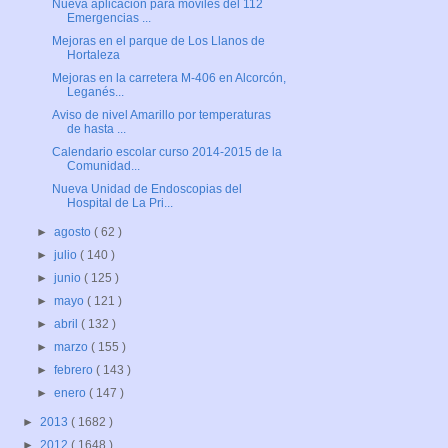
Nueva aplicación para móviles del 112
Emergencias ...
Mejoras en el parque de Los Llanos de
Hortaleza
Mejoras en la carretera M-406 en Alcorcón,
Leganés...
Aviso de nivel Amarillo por temperaturas
de hasta ...
Calendario escolar curso 2014-2015 de la
Comunidad...
Nueva Unidad de Endoscopias del
Hospital de La Pri...
►
agosto
( 62 )
►
julio
( 140 )
►
junio
( 125 )
►
mayo
( 121 )
►
abril
( 132 )
►
marzo
( 155 )
►
febrero
( 143 )
►
enero
( 147 )
►
2013
( 1682 )
►
2012
( 1648 )