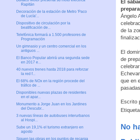
Bultaco Motor presenta su moto eléctrica
El sába
Rapitán
prepara
Decoración de la estación de Metro 'Paco
Ángelo A
de Lucía'...
celebrac
Dispositivo de circulación por la
beatificación de...
de la z
Telefónica formará a 1.500 profesores de
finaliza
Programación
Un gimnasio y un centro comercial en los
antiguos ...
El domin
El Banco Popular abrirá una segunda sede
de prepa
en 2017 e...
celebrar
40 nuevos trenes hasta 2018 para reforzar
Echevarr
la red f...
que en e
El 68% de NOx en la región procede del
tráfico de ...
pasadas 
Disponibles nuevas plazas de residentes
en el apar...
Escrito
Monumento a Jorge Juan en los Jardines
del Descubr...
Etiquet
3 nuevas líneas de autobuses interurbanos
al Hospi...
No ha
Sube un 19,1% el turismo extranjero en
agosto
Siguen las obras en los puntos de recarga