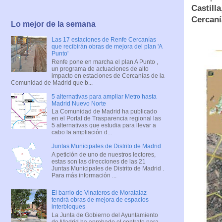
Castill
Cercaní
Lo mejor de la semana
Las 17 estaciones de Renfe Cercanías
que recibirán obras de mejora del plan 'A
Punto'
Renfe pone en marcha el plan A Punto ,
un programa de actuaciones de alto
impacto en estaciones de Cercanías de la
Comunidad de Madrid que b...
5 alternativas para ampliar Metro hasta
Madrid Nuevo Norte
La Comunidad de Madrid ha publicado
en el Portal de Trasparencia regional las
5 alternativas que estudia para llevar a
cabo la ampliación d...
Juntas Municipales de Distrito de Madrid
A petición de uno de nuestros lectores,
estas son las direcciones de las 21
Juntas Municipales de Distrito de Madrid .
Para más información ...
El barrio de Vinateros de Moratalaz
tendrá obras de mejora de espacios
interbloques
La Junta de Gobierno del Ayuntamiento
de Madrid ha aprobado el contrato para