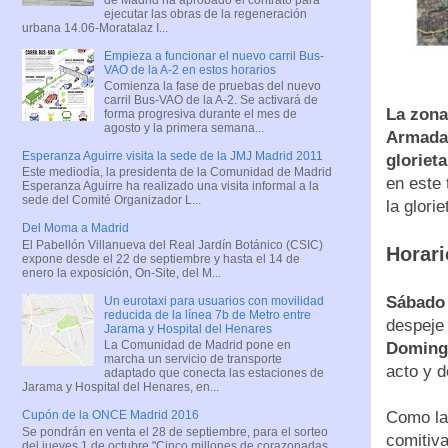
ejecutar las obras de la regeneración
urbana 14.06-Moratalaz I...
Empieza a funcionar el nuevo carril Bus-
VAO de la A-2 en estos horarios
Comienza la fase de pruebas del nuevo
carril Bus-VAO de la A-2. Se activará de
La zona
forma progresiva durante el mes de
agosto y la primera semana...
Armada
Esperanza Aguirre visita la sede de la JMJ Madrid 2011
gloriet
Este mediodía, la presidenta de la Comunidad de Madrid
en este 
Esperanza Aguirre ha realizado una visita informal a la
sede del Comité Organizador L...
la glori
Del Moma a Madrid
El Pabellón Villanueva del Real Jardín Botánico (CSIC)
Horari
expone desde el 22 de septiembre y hasta el 14 de
enero la exposición, On-Site, del M...
Sábado 
Un eurotaxi para usuarios con movilidad
reducida de la línea 7b de Metro entre
despeje
Jarama y Hospital del Henares
La Comunidad de Madrid pone en
Doming
marcha un servicio de transporte
acto y d
adaptado que conecta las estaciones de
Jarama y Hospital del Henares, en...
Como la
Cupón de la ONCE Madrid 2016
Se pondrán en venta el 28 de septiembre, para el sorteo
comitiva
del jueves 1 de octubre "Cinco millones de corazonadas