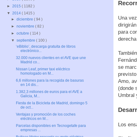
Recorr
►
2015
( 1182 )
▼
2014
( 1415 )
Una vez 
►
diciembre
( 94 )
dirigirá
►
noviembre
( 82 )
para con
►
octubre
( 114 )
derecha 
▼
septiembre
( 100 )
‘eBiblio’, descarga gratuita de libros
electrónico...
También 
32.000 nuevos clientes en el AVE que une
Fernánd
Madrid co...
se marc
Nissan Leaf, primer taxi eléctrico
previsto
homologado en M...
Amo, av
6,6 millones para la recogida de basuras
en 14 dis...
(donde 
1.382,3 millones de euros para el AVE a
Umbral 
Galicia, M...
Fiesta de la Bicicleta de Madrid, domingo 5
de oct...
Desarr
Ventajas y promoción de los coches
eléctricos en M...
Los ensa
Parcelas disponibles en Tecnogetafe para
empresas ...